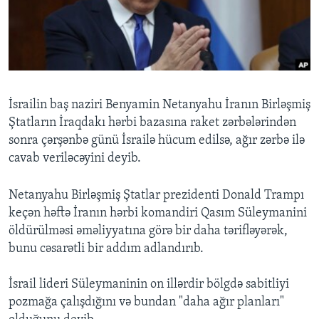
BIZI IZLƏYIN
Dillər
İsrailin baş naziri Benyamin Netanyahu İranın Birləşmiş
Ştatların İraqdakı hərbi bazasına raket zərbələrindən
sonra çərşənbə günü İsrailə hücum edilsə, ağır zərbə ilə
cavab veriləcəyini deyib.
Netanyahu Birləşmiş Ştatlar prezidenti Donald Trampı
keçən həftə İranın hərbi komandiri Qasım Süleymanini
öldürülməsi əməliyyatına görə bir daha tərifləyərək,
bunu cəsarətli bir addım adlandırıb.​
İsrail lideri Süleymaninin on illərdir bölgdə sabitliyi
pozmağa çalışdığını və bundan "daha ağır planları"