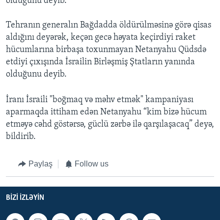
olduğunu deyib.
Tehranın generalın Bağdadda öldürülməsinə görə qisas
aldığını deyərək, keçən gecə həyata keçirdiyi raket
hücumlarına birbaşa toxunmayan Netanyahu Qüdsdə
etdiyi çıxışında İsrailin Birləşmiş Ştatların yanında
olduğunu deyib.
İranı İsraili "boğmaq və məhv etmək" kampaniyası
aparmaqda ittiham edən Netanyahu “kim bizə hücum
etməyə cəhd göstərsə, güclü zərbə ilə qarşılaşacaq” deyə,
bildirib.
Paylaş
Follow us
BIZI IZLƏYIN