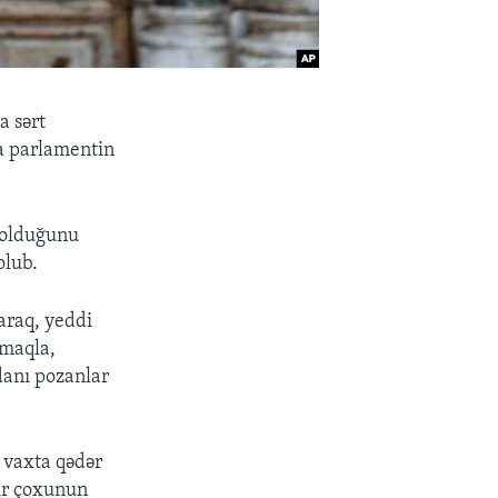
a sərt
ra parlamentin
 olduğunu
olub.
araq, yeddi
lmaqla,
danı pozanlar
 vaxta qədər
bir çoxunun