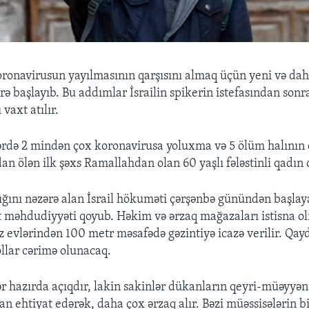
koronavirusun yayılmasının qarşısını almaq üçün yeni və dah
ə başlayıb. Bu addımlar İsrailin spikerin istefasından son
 vaxt atılır.
lərdə 2 mindən çox koronavirusa yoluxma və 5 ölüm halının
dan ölən ilk şəxs Ramallahdan olan 60 yaşlı fələstinli qadın 
ığını nəzərə alan İsrail hökuməti çərşənbə günündən başlay
 məhdudiyyəti qoyub. Həkim və ərzaq mağazaları istisna o
ız evlərindən 100 metr məsafədə gəzintiyə icazə verilir. Qay
ollar cərimə olunacaq.
 hazırda açıqdır, lakin sakinlər dükanların qeyri-müəyyən
n ehtiyat edərək, daha çox ərzaq alır. Bəzi müəssisələrin 