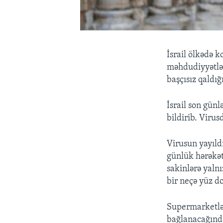
İsrail ölkədə 
məhdudiyyətlər
başçısız qaldığı
İsrail son gün
bildirib. Virus
Virusun yayıld
günlük hərəkət
sakinlərə yaln
bir neçə yüz d
Supermarketlər
bağlanacağında