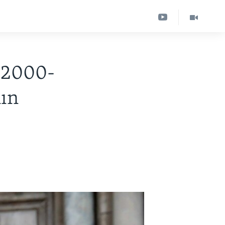
a 2000-
nın