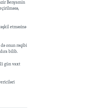
nazir Benyamin
eçirilməsə,
təşkil etməsinə
 də onun rəqibi
ıra bilib.
21 gün vaxt
ericiləri