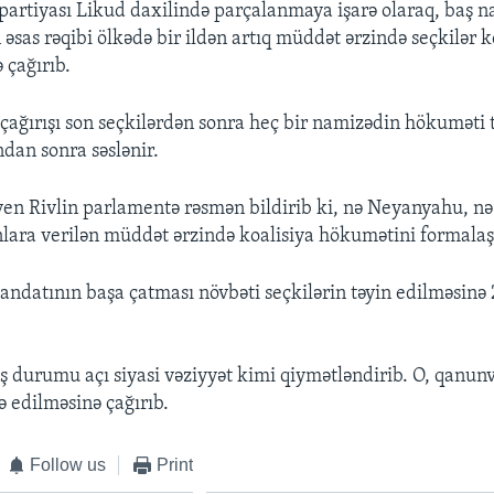
 partiyası Likud daxilində parçalanmaya işarə olaraq, baş 
sas rəqibi ölkədə bir ildən artıq müddət ərzində seçkilər k
ə çağırıb.
çağırışı son seçkilərdən sonra heç bir namizədin hökuməti 
dan sonra səslənir.
en Rivlin parlamentə rəsmən bildirib ki, nə Neyanyahu, nə
lara verilən müddət ərzində koalisiya hökumətini formalaşd
andatının başa çatması növbəti seçkilərin təyin edilməsinə 
ş durumu açı siyasi vəziyyət kimi qiymətləndirib. O, qanunv
 edilməsinə çağırıb.
Follow us
Print