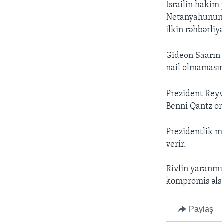
İsrailin hakim
Netanyahunun ə
ilkin rəhbərliy
Gideon Saarın 
nail olmamasın
Prezident Reyv
Benni Qantz on
Prezidentlik m
verir.
Rivlin yaranmı
kompromis əlsə
Paylaş