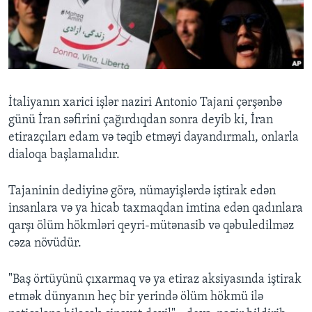
BIZI IZLƏYIN
Dillər
İtaliyanın xarici işlər naziri Antonio Tajani çərşənbə
günü İran səfirini çağırdıqdan sonra deyib ki, İran
etirazçıları edam və təqib etməyi dayandırmalı, onlarla
dialoqa başlamalıdır.
Tajaninin dediyinə görə, nümayişlərdə iştirak edən
insanlara və ya hicab taxmaqdan imtina edən qadınlara
qarşı ölüm hökmləri qeyri-mütənasib və qəbuledilməz
cəza növüdür.
"Baş örtüyünü çıxarmaq və ya etiraz aksiyasında iştirak
etmək dünyanın heç bir yerində ölüm hökmü ilə