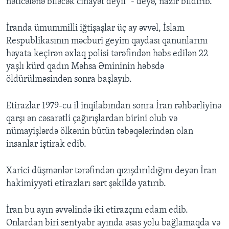
nəticələnə biləcək cinayət deyil" - deyə, nazir bildirib.
İranda ümummilli iğtişaşlar üç ay əvvəl, İslam
Respublikasının məcburi geyim qaydası qanunlarını
həyata keçirən əxlaq polisi tərəfindən həbs edilən 22
yaşlı kürd qadın Məhsa Əmininin həbsdə
öldürülməsindən sonra başlayıb.
Etirazlar 1979-cu il inqilabından sonra İran rəhbərliyinə
qarşı ən cəsarətli çağırışlardan birini olub və
nümayişlərdə ölkənin bütün təbəqələrindən olan
insanlar iştirak edib.
Xarici düşmənlər tərəfindən qızışdırıldığını deyən İran
hakimiyyəti etirazları sərt şəkildə yatırıb.
İran bu ayın əvvəlində iki etirazçını edam edib.
Onlardan biri sentyabr ayında əsas yolu bağlamaqda və