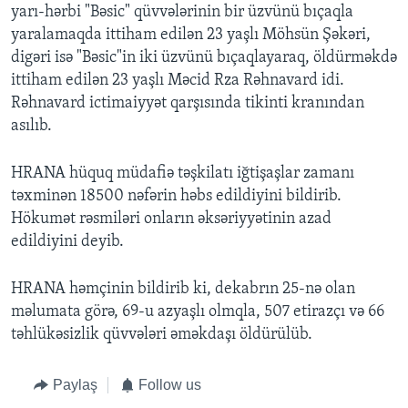
yarı-hərbi "Bəsic" qüvvələrinin bir üzvünü bıçaqla
yaralamaqda ittiham edilən 23 yaşlı Möhsün Şəkəri,
digəri isə "Bəsic"in iki üzvünü bıçaqlayaraq, öldürməkdə
ittiham edilən 23 yaşlı Məcid Rza Rəhnavard idi.
Rəhnavard ictimaiyyət qarşısında tikinti kranından
asılıb.
HRANA hüquq müdafiə təşkilatı iğtişaşlar zamanı
təxminən 18500 nəfərin həbs edildiyini bildirib.
Hökumət rəsmiləri onların əksəriyyətinin azad
edildiyini deyib.
HRANA həmçinin bildirib ki, dekabrın 25-nə olan
məlumata görə, 69-u azyaşlı olmqla, 507 etirazçı və 66
təhlükəsizlik qüvvələri əməkdaşı öldürülüb.
Paylaş
Follow us