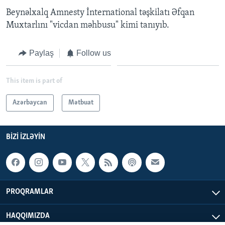
Beynəlxalq Amnesty İnternational təşkilatı Əfqan
Muxtarlını "vicdan məhbusu" kimi tanıyıb.
Paylaş
Follow us
This item is part of
Azərbaycan
Mətbuat
BIZI IZLƏYIN
PROQRAMLAR
HAQQIMIZDA