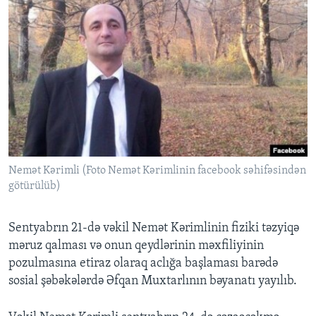
Nemət Kərimli (Foto Nemət Kərimlinin facebook səhifəsindən
götürülüb)
Sentyabrın 21-də vəkil Nemət Kərimlinin fiziki təzyiqə
məruz qalması və onun qeydlərinin məxfiliyinin
pozulmasına etiraz olaraq aclığa başlaması barədə
sosial şəbəkələrdə Əfqan Muxtarlının bəyanatı yayılıb.