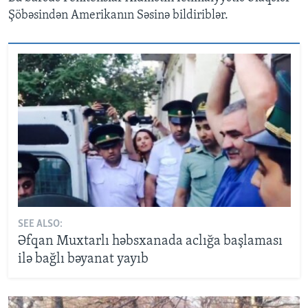
Şöbəsindən Amerikanın Səsinə bildiriblər.
SEE ALSO:
Əfqan Muxtarlı həbsxanada aclığa başlaması
ilə bağlı bəyanat yayıb