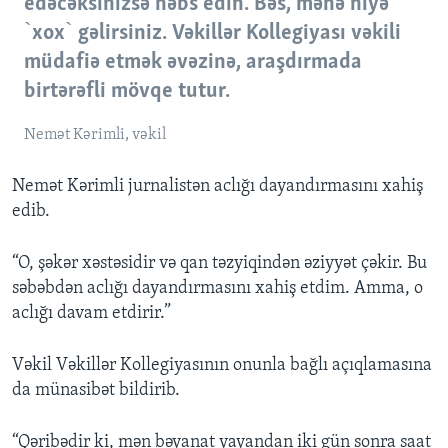
edəcəksinizsə həbs edin. Bəs, mənə niyə
`xox` gəlirsiniz. Vəkillər Kollegiyası vəkili
müdafiə etmək əvəzinə, araşdırmada
birtərəfli mövqe tutur.
Nemət Kərimli, vəkil
Nemət Kərimli jurnalistən aclığı dayandırmasını xahiş
edib.
“O, şəkər xəstəsidir və qan təzyiqindən əziyyət çəkir. Bu
səbəbdən aclığı dayandırmasını xahiş etdim. Amma, o
aclığı davam etdirir.”
Vəkil Vəkillər Kollegiyasının onunla bağlı açıqlamasına
da münasibət bildirib.
“Qəribədir ki, mən bəyanat yayandan iki gün sonra saat