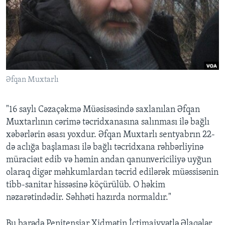
BIZI IZLƏYIN
Dillər
Əfqan Muxtarlı
"16 saylı Cəzaçəkmə Müəsisəsində saxlanılan Əfqan
Muxtarlının cərimə təcridxanasına salınması ilə bağlı
xəbərlərin əsası yoxdur. Əfqan Muxtarlı sentyabrın 22-
də aclığa başlaması ilə bağlı təcridxana rəhbərliyinə
müraciəıt edib və həmin andan qanunvericiliyə uyğun
olaraq digər məhkumlardan təcrid edilərək müəssisənin
tibb-sanitar hissəsinə köçürülüb. O həkim
nəzarətindədir. Səhhəti hazırda normaldır."
Bu barədə Penitensiar Xidmətin İctimaiyyətlə Əlaqələr