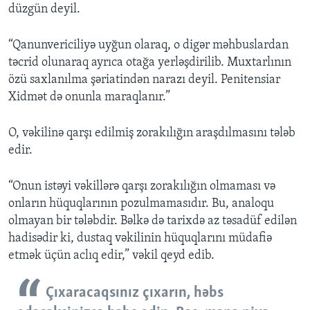
düzgün deyil.
“Qanunvericiliyə uyğun olaraq, o digər məhbuslardan
təcrid olunaraq ayrıca otağa yerləşdirilib. Muxtarlının
özü saxlanılma şəriatindən narazı deyil. Penitensiar
Xidmət də onunla maraqlanır.”
O, vəkilinə qarşı edilmiş zorakılığın araşdılmasını tələb
edir.
“Onun istəyi vəkillərə qarşı zorakılığın olmaması və
onların hüquqlarının pozulmamasıdır. Bu, analoqu
olmayan bir tələbdir. Bəlkə də tarixdə az təsadüf edilən
hadisədir ki, dustaq vəkilinin hüquqlarını müdafiə
etmək üçün aclıq edir,” vəkil qeyd edib.
Çıxaracaqsınız çıxarın, həbs