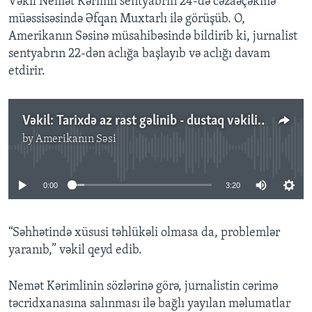
Vəkil Nemət Kərimli sentyabrın 24-də cəzaəçəkmə
müəssisəsində Əfqan Muxtarlı ilə görüşüb. O,
Amerikanın Səsinə müsahibəsində bildirib ki, jurnalist
sentyabrın 22-dən aclığa başlayıb və aclığı davam
etdirir.
Vəkil: Tarixdə az rast gəlinib - dustaq vəkilin hüququnun müdafiəsi üçün aclıq edir
by
Amerikanın Səsi
No media source currently available
0:00
3:20
“Səhhətində xüsusi təhlükəli olmasa da, problemlər
yaranıb,” vəkil qeyd edib.
Nemət Kərimlinin sözlərinə görə, jurnalistin cərimə
təcridxanasına salınması ilə bağlı yayılan məlumatlar