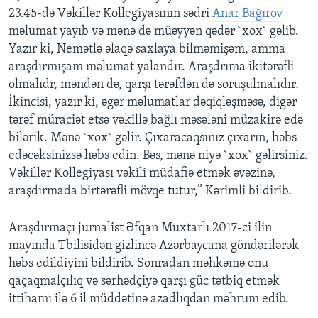
23.45-də Vəkillər Kollegiyasının sədri
Anar Bağırov
məlumat yayıb və mənə də müəyyən qədər `xox` gəlib.
Yazır ki, Nemətlə əlaqə saxlaya bilməmişəm, amma
araşdırmışam məlumat yalandır. Araşdrıma ikitərəfli
olmalıdr, məndən də, qarşı tərəfdən də soruşulmalıdır.
İkincisi, yazır ki, əgər məlumatlar dəqiqləşməsə, digər
tərəf müraciət etsə vəkillə bağlı məsələni müzakirə edə
bilərik. Mənə `xox` gəlir. Çıxaracaqsınız çıxarın, həbs
edəcəksinizsə həbs edin. Bəs, mənə niyə `xox` gəlirsiniz.
Vəkillər Kollegiyası vəkili müdafiə etmək əvəzinə,
araşdırmada birtərəfli mövqe tutur,” Kərimli bildirib.
Araşdırmaçı jurnalist Əfqan Muxtarlı 2017-ci ilin
mayında Tbilisidən gizlincə Azərbaycana göndərilərək
həbs edildiyini bildirib. Sonradan məhkəmə onu
qaçaqmalçılıq və sərhədçiyə qarşı güc tətbiq etmək
ittihamı ilə 6 il müddətinə azadlıqdan məhrum edib.