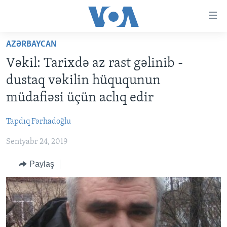
Accessibility
links
Skip
AZƏRBAYCAN
to
ANA SƏHİFƏ
Vəkil: Tarixdə az rast gəlinib -
main
PROQRAMLAR
content
dustaq vəkilin hüququnun
AZƏRBAYCAN
Skip
AMERIKA İCMALI
müdafiəsi üçün aclıq edir
to
DÜNYA
DÜNYAYA BAXIŞ
main
Tapdıq Fərhadoğlu
ABŞ
FAKTLAR NƏ DEYIR?
UKRAYNA BÖHRANI
Navigation
Skip
Sentyabr 24, 2019
İRAN AZƏRBAYCANI
İSRAIL-HƏMAS MÜNAQIŞƏSI
ABŞ SEÇKILƏRI 2024
to
VIDEOLAR
Paylaş
Search
MEDIA AZADLIĞI
BAŞ MƏQALƏ
LEARNING ENGLISH