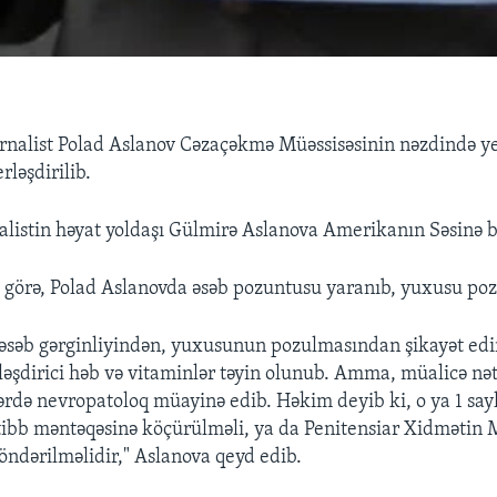
rnalist Polad Aslanov Cəzaçəkmə Müəssisəsinin nəzdində y
ləşdirilib.
alistin həyat yoldaşı Gülmirə Aslanova Amerikanın Səsinə bi
 görə, Polad Aslanovda əsəb pozuntusu yaranıb, yuxusu poz
 əsəb gərginliyindən, yuxusunun pozulmasından şikayət edir
tləşdirici həb və vitaminlər təyin olunub. Amma, müalicə nə
ərdə nevropatoloq müayinə edib. Həkim deyib ki, o ya 1 say
tibb məntəqəsinə köçürülməli, ya da Penitensiar Xidmətin 
öndərilməlidir," Aslanova qeyd edib.