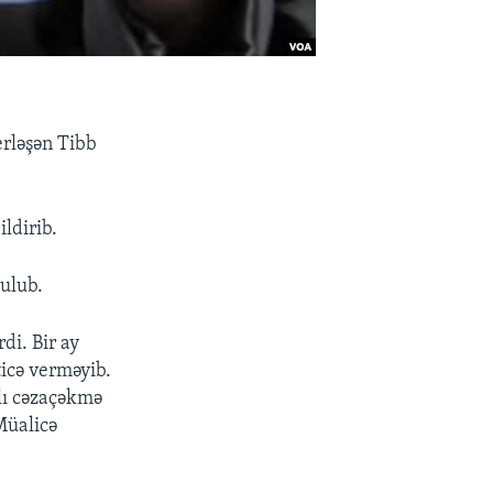
erləşən Tibb
ldirib.
ulub.
di. Bir ay
ticə verməyib.
lı cəzaçəkmə
Müalicə