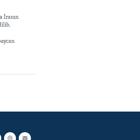
a İranın
ilib.
baycan