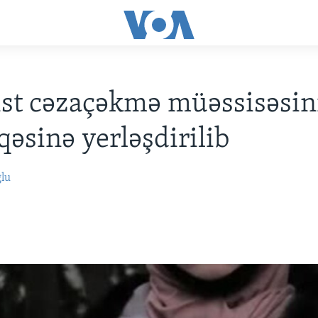
ist cəzaçəkmə müəssisəsin
əsinə yerləşdirilib
ğlu