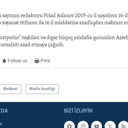
aytının redaktoru Polad Aslanov 2019-cu il noyabrın 16-d
ə xəyanət ittihamı ilə 16 il müddətinə azadlıqdan məhrum ed
ortyorlar" təşkilatı və digər hüquq müdafiə qurumları Azər
urnalsiti azad etməyə çağırıb.
Follow us
Print
Mətbuat
Media Azadlığı
ZDA
BIZI IZLƏYIN
qə