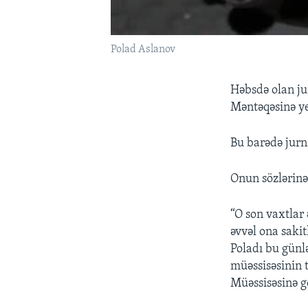
Polad Aslanov
Həbsdə olan ju
Məntəqəsinə yer
Bu barədə jurn
Onun sözlərinə
“O son vaxtlar
əvvəl ona saki
Poladı bu günl
müəssisəsinin 
Müəssisəsinə g