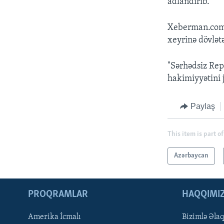
adlandırıb.
Xeberman.com s
xeyrinə dövlət
"Sərhədsiz Rep
hakimiyyətini j
Paylaş
This item is part of
Azərbaycan
PROQRAMLAR
HAQQIMI
Amerika İcmalı
Bizimlə Əla