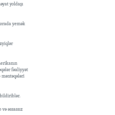
əyat yoldaşı
ə orada yemək
zyiqlər
merikanın
qələr fəaliyyət
b məntəqələri
ildiriblər.
b və əssassız