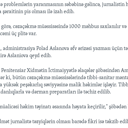
ə problemlərin yaranmasının səbəbinə gəlincə, jurnalistin h
əraitinin pis olması ilə izah edib.
 görə, cəzaçəkmə müəssisəsində 1000 məhbus saxlanılır v
cəmi üç plitə var.
 administrasiya Polad Aslanova əfv ərizəsi yazması üçün tə
mirə Aslaniova qeyd edib.
 Penitensiar Xidmətin İctimaiyyətlə əlaqələr şöbəsindən A
blər ki, bütün cəzaçəkmə müəssisələrində tibbi-sanitar məntə
da yüksək peşəkarlıq səviyyəsinə malik həkimlər işləyir. Tib
adanlıqlarla və dərman preparatları ilə təchiz edilib.
alicəsi həkim təyinatı əsasında həyata keçirilir," şöbədən b
mət jurnalistə təzyiqlərin olması barədə fikri isə təkzib edi