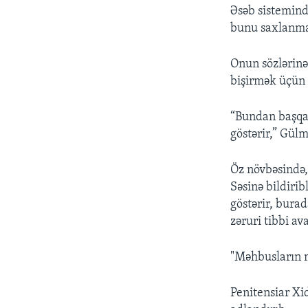
Əsəb sistemind
bunu saxlanma ş
Onun sözlərinə
bişirmək üçün 
“Bundan başqa,
göstərir,” Gül
Öz növbəsində,
Səsinə bildiri
göstərir, bura
zəruri tibbi av
"Məhbusların mü
Penitensiar Xid