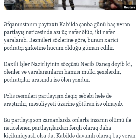
BIZI IZLƏYIN
Əfqanınstanın paytaxtı Kabildə şənbə günü baş verən
partlayış nəticəsində azı üç nəfər ölüb, iki nəfər
yaralanıb. Rəsmiləri sözlərinə görə, bunun xarici
Dillər
podratçı şirkətinə hücum olduğu güman edilir.
Daxili İşlər Nazirliyinin sözçüsü Nəcib Daneş deyib ki,
ölənlər və yaralananların hamısı mülki şəxslərdir,
podratçılar arasında isə ölən yoxdur.
Polis rəsmiləri partlayışın dəqiq səbəbi hələ də
araştırılır, məsuliyyəti üzərinə götürən isə olmayıb.
Bu partlayış son zamanlarda onlarla insanın ölümü ilə
nəticələnən partlayışlardan fərqli olaraq daha
kiçikmiqyaslı olsa da, Kabildə davamlı olaraq baş verən