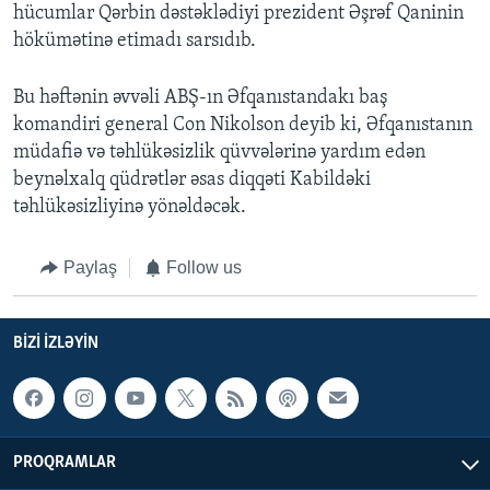
hücumlar Qərbin dəstəklədiyi prezident Əşrəf Qaninin
hökümətinə etimadı sarsıdıb.
Bu həftənin əvvəli ABŞ-ın Əfqanıstandakı baş
komandiri general Con Nikolson deyib ki, Əfqanıstanın
müdafiə və təhlükəsizlik qüvvələrinə yardım edən
beynəlxalq qüdrətlər əsas diqqəti Kabildəki
təhlükəsizliyinə yönəldəcək.
Paylaş
Follow us
BIZI IZLƏYIN
PROQRAMLAR