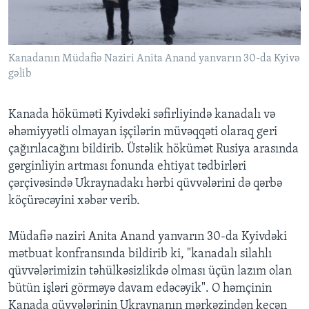
BIZI IZLƏYIN
Kanadanın Müdafiə Naziri Anita Anand yanvarın 30-da Kyivə
gəlib
Dillər
Kanada höküməti Kyivdəki səfirliyində kanadalı və
əhəmiyyətli olmayan işçilərin müvəqqəti olaraq geri
çağırılacağını bildirib. Üstəlik hökümət Rusiya arasında
gərginliyin artması fonunda ehtiyat tədbirləri
çərçivəsində Ukraynadakı hərbi qüvvələrini də qərbə
köçürəcəyini xəbər verib.
Müdafiə naziri Anita Anand yanvarın 30-da Kyivdəki
mətbuat konfransında bildirib ki, "kanadalı silahlı
qüvvələrimizin təhülkəsizlikdə olması üçün lazım olan
bütün işləri görməyə davam edəcəyik". O həmçinin
Kanada qüvvələrinin Ukraynanın mərkəzindən keçən