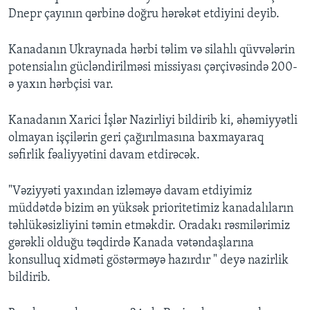
Dnepr çayının qərbinə doğru hərəkət etdiyini deyib.
Kanadanın Ukraynada hərbi təlim və silahlı qüvvələrin
potensialın gücləndirilməsi missiyası çərçivəsində 200-
ə yaxın hərbçisi var.
Kanadanın Xarici İşlər Nazirliyi bildirib ki, əhəmiyyətli
olmayan işçilərin geri çağırılmasına baxmayaraq
səfirlik fəaliyyətini davam etdirəcək.
"Vəziyyəti yaxından izləməyə davam etdiyimiz
müddətdə bizim ən yüksək prioritetimiz kanadalıların
təhlükəsizliyini təmin etməkdir. Oradakı rəsmilərimiz
gərəkli olduğu təqdirdə Kanada vətəndaşlarına
konsulluq xidməti göstərməyə hazırdır " deyə nazirlik
bildirib.