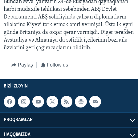
Bundan əvvəl yanvarın 24-də Rusiyadan qaynaqlanan
hərbi müdaxilə təhlükəsi səbəbindən ABŞ Dövlət
Departamenti ABŞ səfirliyində çalışan diplomatların
ailələrinə Kiyevi tərk etmək əmri vermişdi. Üstəlik eyni
gündə Britaniya da oxşar qərar vermişdi. Digər tərəfdən
Avstraliya və Almaniya da səfirlik işçilərinin bəzi ailə
üzvlərini geri çağıracaqlarını bildirib.
Paylaş
Follow us
BIZI IZLƏYIN
PROQRAMLAR
HAQQIMIZDA