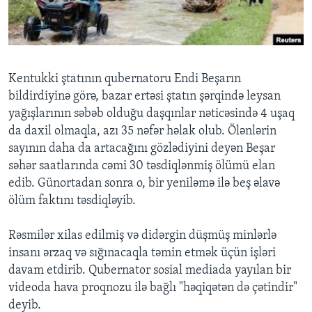
BIZI IZLƏYIN
Kentukki ştatının qubernatoru Endi Beşarın
bildirdiyinə görə, bazar ertəsi ştatın şərqində leysan
Dillər
yağışlarının səbəb olduğu daşqınlar nəticəsində 4 uşaq
da daxil olmaqla, azı 35 nəfər həlak olub. Ölənlərin
sayının daha da artacağını gözlədiyini deyən Beşar
səhər saatlarında cəmi 30 təsdiqlənmiş ölümü elan
edib. Günortadan sonra o, bir yeniləmə ilə beş əlavə
ölüm faktını təsdiqləyib.
Rəsmilər xilas edilmiş və didərgin düşmüş minlərlə
insanı ərzaq və sığınacaqla təmin etmək üçün işləri
davam etdirib. Qubernator sosial mediada yayılan bir
videoda hava proqnozu ilə bağlı "həqiqətən də çətindir"
deyib.