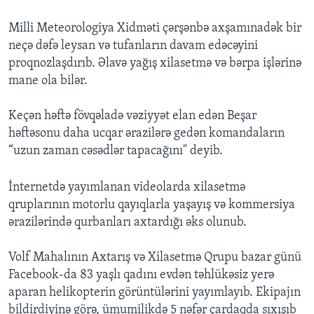
Milli Meteorologiya Xidməti çərşənbə axşamınadək bir
neçə dəfə leysan və tufanların davam edəcəyini
proqnozlaşdırıb. Əlavə yağış xilasetmə və bərpa işlərinə
mane ola bilər.
Keçən həftə fövqəladə vəziyyət elan edən Beşar
həftəsonu daha ucqar ərazilərə gedən komandaların
“uzun zaman cəsədlər tapacağını" deyib.
İnternetdə yayımlanan videolarda xilasetmə
qruplarının motorlu qayıqlarla yaşayış və kommersiya
ərazilərində qurbanları axtardığı əks olunub.
Volf Mahalının Axtarış və Xilasetmə Qrupu bazar günü
Facebook-da 83 yaşlı qadını evdən təhlükəsiz yerə
aparan helikopterin görüntülərini yayımlayıb. Ekipajın
bildirdiyinə görə, ümumilikdə 5 nəfər çardaqda sıxışıb