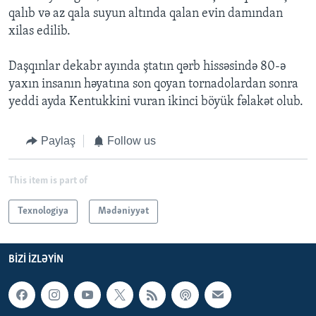
qalıb və az qala suyun altında qalan evin damından
xilas edilib.
Daşqınlar dekabr ayında ştatın qərb hissəsində 80-ə
yaxın insanın həyatına son qoyan tornadolardan sonra
yeddi ayda Kentukkini vuran ikinci böyük fəlakət olub.
Paylaş
Follow us
This item is part of
Texnologiya
Mədəniyyət
BIZI IZLƏYIN