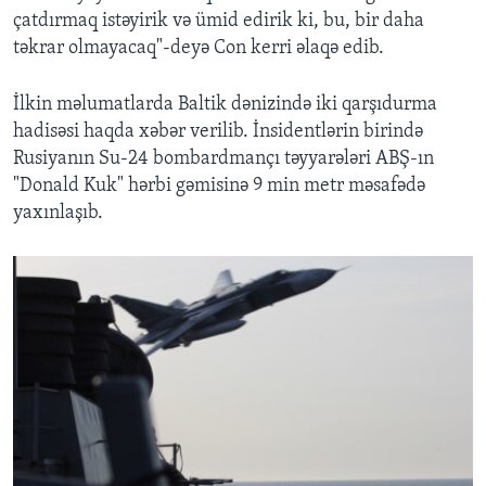
çatdırmaq istəyirik və ümid edirik ki, bu, bir daha
təkrar olmayacaq"-deyə Con kerri əlaqə edib.
İlkin məlumatlarda Baltik dənizində iki qarşıdurma
hadisəsi haqda xəbər verilib. İnsidentlərin birində
Rusiyanın Su-24 bombardmançı təyyarələri ABŞ-ın
"Donald Kuk" hərbi gəmisinə 9 min metr məsafədə
yaxınlaşıb.