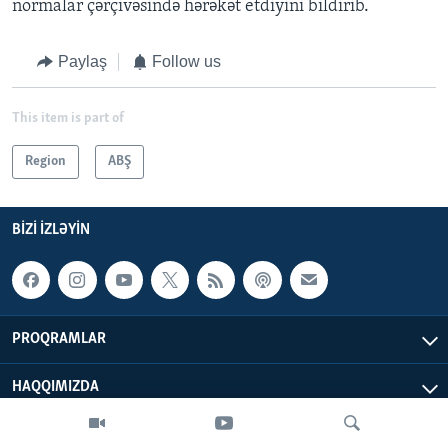
normalar çərçivəsində hərəkət etdiyini bildirib.
Paylaş
Follow us
This item is part of
Region
ABŞ
BIZI IZLƏYIN
PROQRAMLAR
HAQQIMIZDA