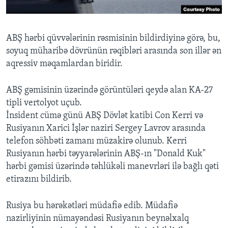
ABŞ hərbi qüvvələrinin rəsmisinin bildirdiyinə görə, bu,
soyuq müharibə dövrünün rəqibləri arasında son illər ən
aqressiv məqamlardan biridir.
ABŞ gəmisinin üzərində görüntüləri qeydə alan KA-27
tipli vertolyot uçub.
İnsident cümə günü ABŞ Dövlət katibi Con Kerri və
Rusiyanın Xarici İşlər naziri Sergey Lavrov arasında
telefon söhbəti zamanı müzakirə olunub. Kerri
Rusiyanın hərbi təyyarələrinin ABŞ-ın "Donald Kuk"
hərbi gəmisi üzərində təhlükəli manevrləri ilə bağlı qəti
etirazını bildirib.
Rusiya bu hərəkətləri müdafiə edib. Müdafiə
nazirliyinin nümayəndəsi Rusiyanın beynəlxalq