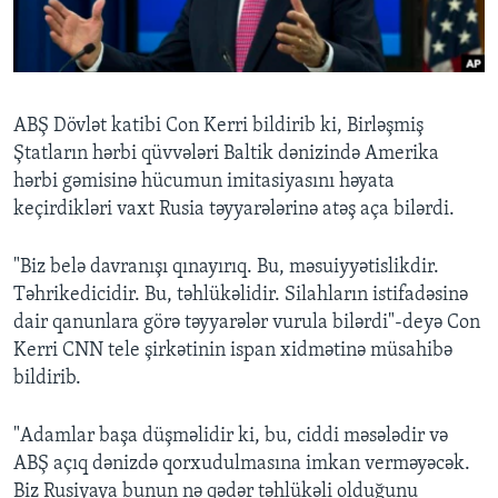
BIZI IZLƏYIN
ABŞ Dövlət katibi Con Kerri bildirib ki, Birləşmiş
Ştatların hərbi qüvvələri Baltik dənizində Amerika
Dillər
hərbi gəmisinə hücumun imitasiyasını həyata
keçirdikləri vaxt Rusia təyyarələrinə atəş aça bilərdi.
"Biz belə davranışı qınayırıq. Bu, məsuiyyətislikdir.
Təhrikedicidir. Bu, təhlükəlidir. Silahların istifadəsinə
dair qanunlara görə təyyarələr vurula bilərdi"-deyə Con
Kerri CNN tele şirkətinin ispan xidmətinə müsahibə
bildirib.
"Adamlar başa düşməlidir ki, bu, ciddi məsələdir və
ABŞ açıq dənizdə qorxudulmasına imkan verməyəcək.
Biz Rusiyaya bunun nə qədər təhlükəli olduğunu