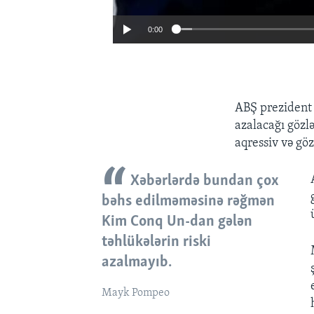
0:00
ABŞ prezident 
azalacağı gözl
aqressiv və göz
Xəbərlərdə bundan çox
bəhs edilməməsinə rəğmən
Kim Conq Un-dan gələn
təhlükələrin riski
azalmayıb.
Mayk Pompeo