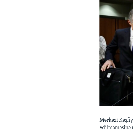
Mərkəzi Kəşfi
edilməməsinə r