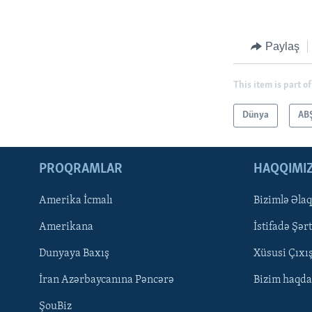
Paylaş
This item is part of
Dünya
AB
PROQRAMLAR
HAQQIMI
Amerika İcmalı
Bizimlə Əla
LEARNING ENGLISH
Amerikana
İstifadə Şərt
BIZI IZLƏYIN
Dunyaya Baxış
Xüsusi Çıxı
İran Azərbaycanına Pəncərə
Bizim haqda
ŞouBiz