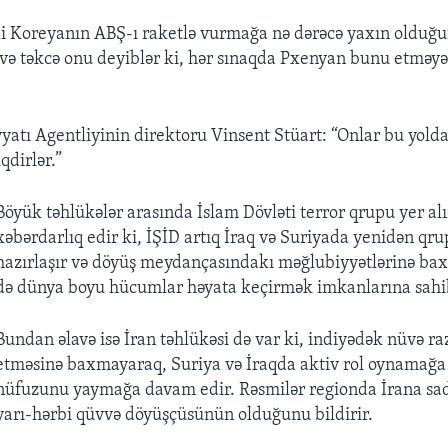
li Koreyanın ABŞ-ı raketlə vurmağa nə dərəcə yaxın oldu
 və təkcə onu deyiblər ki, hər sınaqda Pxenyan bunu etməy
yatı Agentliyinin direktoru Vinsent Stüart: “Onlar bu yolda
qdirlər.”
Böyük təhlükələr arasında İslam Dövləti terror qrupu yer alı
xəbərdarlıq edir ki, İŞİD artıq İraq və Suriyada yenidən qr
hazırlaşır və döyüş meydançasındakı məğlubiyyətlərinə ba
də dünya boyu hücumlar həyata keçirmək imkanlarına sahi
Bundan əlavə isə İran təhlükəsi də var ki, indiyədək nüvə ra
etməsinə baxmayaraq, Suriya və İraqda aktiv rol oynamağa
nüfuzunu yaymağa davam edir. Rəsmilər regionda İrana sa
yarı-hərbi qüvvə döyüşçüsünün olduğunu bildirir.