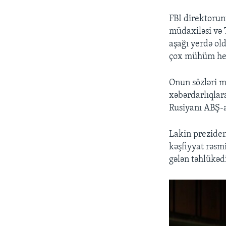
FBI direktorun
müdaxiləsi və
aşağı yerdə old
çox mühüm hes
Onun sözləri m
xəbərdarlıqlara
Rusiyanı ABŞ-a
Lakin preziden
kəşfiyyat rəsmi
gələn təhlükədi