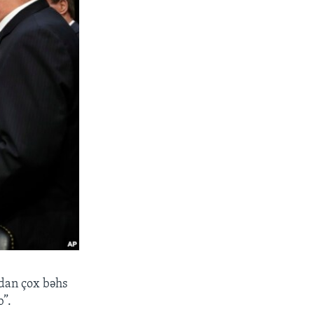
dan çox bəhs
b”.