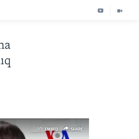
ha
lıq
EMBED
SHARE