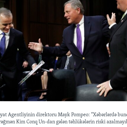
yyat Agentliyinin direktoru Mayk Pompeo: “Xəbərlərdə bun
əğmən Kim Conq Un-dan gələn təhlükələrin riski azalmayı