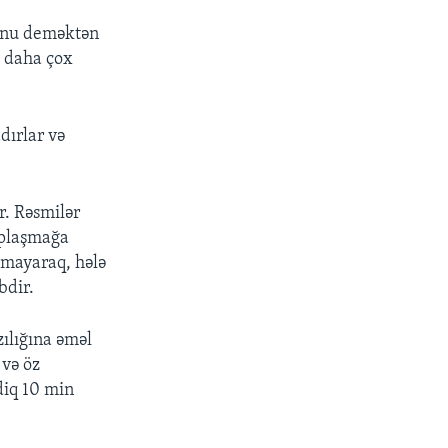
ğunu deməktən
ə daha çox
dırlar və
r. Rəsmilər
uplaşmağa
xmayaraq, hələ
bdir.
zılığına əməl
 və öz
diq 10 min