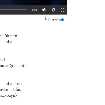
1:59
Direct link
EMBED
SHARE
təhlükənin
ın daha
əli
laşacağına dair
im daha öncə
ardan istifadə
mizə böyük