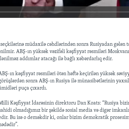
seçkilərinə müdaxilə cəhdlərindən sonra Rusiyadan gələn 
ənilmir. ABŞ-ın yüksək vəzifəli kəşfiyyat rəsmiləri Moskvan
lənilməz addımlar atacağı ilə bağlı xəbərdarlıq edir.
ABŞ-ın kəşfiyyat rəsmiləri ötən həftə keçirilən yüksək səviyy
görüşlərdən sonra ABŞ-ın Rusiya ilə münasibətlərinin yaxsı
ümidləri puça çıxardı.
Milli Kəşfiyyat İdarəsinin direktoru Dan Koats: “Rusiya biz
şahidi olmadığımız bir şəkildə sosial media və digər imkanl
edir. Bu isə o deməkdir ki, onlar bizim demokratik prosesi
hədədir”.