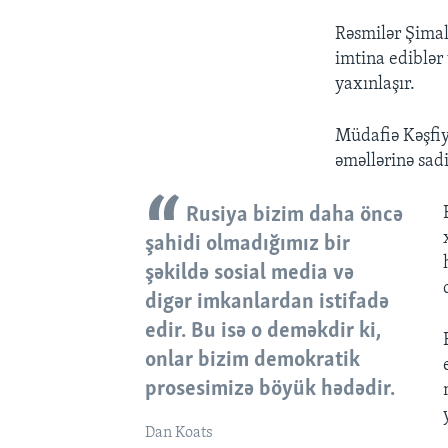
Rəsmilər Şima
imtina ediblər
yaxınlaşır.
Müdafiə Kəşfiy
əməllərinə sadi
Rusiya bizim daha öncə
şahidi olmadığımız bir
şəkildə sosial media və
digər imkanlardan istifadə
edir. Bu isə o deməkdir ki,
onlar bizim demokratik
prosesimizə böyük hədədir.
Dan Koats