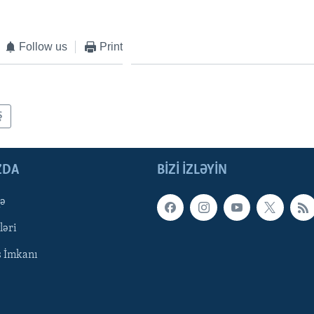
Follow us
Print
Ş
ZDA
BIZI IZLƏYIN
qə
ləri
ş İmkanı