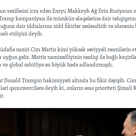
un vəzifəsini icra edən Enryu Makkeyb Ağ Evin Rusiyanın s
 Tramp kampaniyası ilə mümkün əlaqələrinə dair təhqiqatı
uğuna dair iddialarına zidd fikirlər səsləndirib və idarənin 
ab etdiyini deyib.
üdafiə naziri Cim Mattis kimi yüksək səviyyəli rəsmilərin e
 uyğun gəlir. Mattis namizədliyinin təsdiqi ilə bağlı keçiri
 və qlobal sabitliyə ən böyük hədə adlandırmışdı.
t Donald Trampın hakimiyyəti altında bu fikir dəyişib. C
ləri qanunvercilərə deyib ki, onların əsas prioriteti Şimal
r.