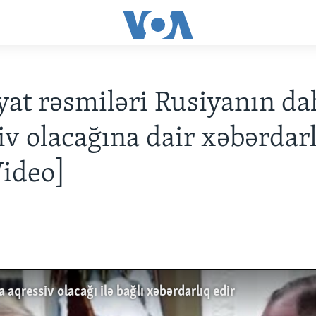
yat rəsmiləri Rusiyanın da
iv olacağına dair xəbərdar
Video]
 aqressiv olacağı ilə bağlı xəbərdarlıq edir