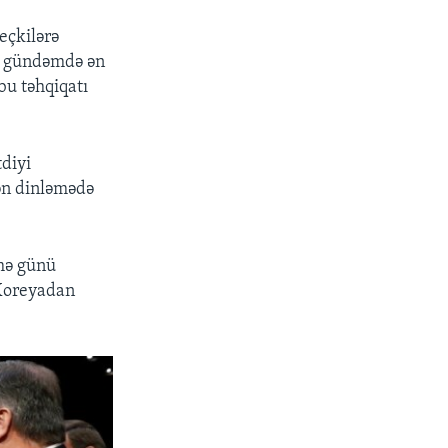
eçkilərə
n gündəmdə ən
bu təhqiqatı
tdiyi
lən dinləmədə
ümə günü
i Koreyadan