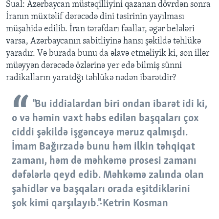
Sual: Azərbaycan müstəqilliyini qazanan dövrdən sonra
İranın müxtəlif dərəcədə dini təsirinin yayılması
müşahidə edilib. İran tərəfdarı fəallar, əgər belələri
varsa, Azərbaycanın sabitliyinə hansı şəkildə təhlükə
yaradır. Və burada bunu da əlavə etməliyik ki, son illər
müəyyən dərəcədə özlərinə yer edə bilmiş sünni
radikalların yaratdğı təhlükə nədən ibarətdir?
"Bu iddialardan biri ondan ibarət idi ki,
o və həmin vaxt həbs edilən başqaları çox
ciddi şəkildə işgəncəyə məruz qalmışdı.
İmam Bağırzadə bunu həm ilkin təhqiqat
zamanı, həm də məhkəmə prosesi zamanı
dəfələrlə qeyd edib. Məhkəmə zalında olan
şahidlər və başqaları orada eşitdiklərini
şok kimi qarşılayıb."-Ketrin Kosman