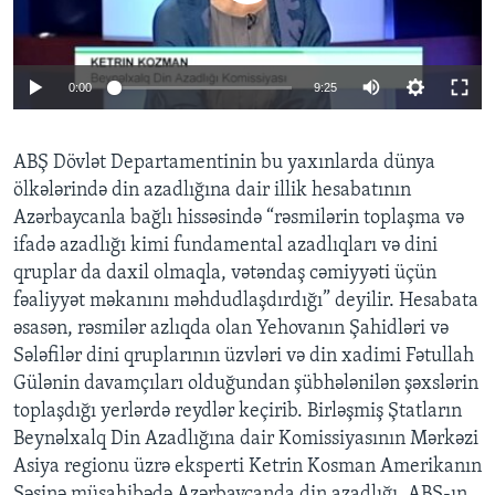
BIZI IZLƏYIN
0:00
9:25
Dillər
ABŞ Dövlət Departamentinin bu yaxınlarda dünya
ölkələrində din azadlığına dair illik hesabatının
Azərbaycanla bağlı hissəsində “rəsmilərin toplaşma və
ifadə azadlığı kimi fundamental azadlıqları və dini
qruplar da daxil olmaqla, vətəndaş cəmiyyəti üçün
fəaliyyət məkanını məhdudlaşdırdığı” deyilir. Hesabata
əsasən, rəsmilər azlıqda olan Yehovanın Şahidləri və
Sələfilər dini qruplarının üzvləri və din xadimi Fətullah
Gülənin davamçıları olduğundan şübhələnilən şəxslərin
toplaşdığı yerlərdə reydlər keçirib. Birləşmiş Ştatların
Beynəlxalq Din Azadlığına dair Komissiyasının Mərkəzi
Asiya regionu üzrə eksperti Ketrin Kosman Amerikanın
Səsinə müsahibədə Azərbaycanda din azadlığı, ABŞ-ın