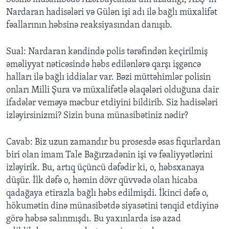
Nardaran hadisələri və Gülən işi adı ilə bağlı müxalifət
fəallarının həbsinə reaksiyasından danışıb.
Sual: Nardaran kəndində polis tərəfindən keçirilmiş
əməliyyat nəticəsində həbs edilənlərə qarşı işgəncə
halları ilə bağlı iddialar var. Bəzi müttəhimlər polisin
onları Milli Şura və müxalifətlə əlaqələri olduğuna dair
ifadələr veməyə məcbur etdiyini bildirib. Siz hadisələri
izləyirsinizmi? Sizin buna münasibətiniz nədir?
Cavab: Biz uzun zamandır bu prosesdə əsas fiqurlardan
biri olan imam Tale Bağırzadənin işi və fəaliyyətlərini
izləyirik. Bu, artıq üçüncü dəfədir ki, o, həbsxanaya
düşür. İlk dəfə o, həmin dövr qüvvədə olan hicaba
qadağaya etirazla bağlı həbs edilmişdi. İkinci dəfə o,
hökumətin dinə münasibətdə siyasətini tənqid etdiyinə
görə həbsə salınmışdı. Bu yaxınlarda isə azad