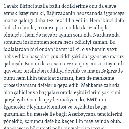
Cavab: Birinci sualla bağlı dediklərimə onu da əlavə
etmək istəyirəm ki, Bağırzadənin həbsxanada işgəncəyə
məruz qaldığı daha tez-tez iddia edilir. Həm ikinci dəfə
həbsdə olanda, o sonra qısa müddətdə azadlıqda
olmuşdu, həm də noyabr ayının sonunda Nardaranda
sonuncu insidentdən sonra həbs edildiyi zaman. Bu
iddialardan biri ondan ibarət idi ki, o və həmin vaxt
həbs edilən başqaları çox ciddi şəkildə işgəncəyə məruz
qalmışdı. Bunun da əsasən terrora qarşı xüsusi təyinatlı
qüvvələr tərəfindən edildiyi deyilib və imam Bağırzadə
bunu həm ilkin təhqiqat zamanı, həm də məhkəmə
prosesi zamanı dəfələrlə qeyd edib. Məhkəmə zalında
olan şahidlər və başqaları orada eşitdiklərini şok kimi
qarşılayıb. Onu da qeyd etməliyəm ki, BMT-nin
İşgəncələr Əleyhinə Komitəsi və təşkilatın başqa
qurumları bu məsələ ilə bağlı Azərbaycana tənqidlərini
yönəldib, sonuncu dəfə bu keçən ilin may ayında olub.
Azərbaycan hökuməti polis qüvvələri və yaxud