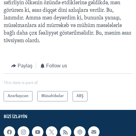
səfirliyin ölkənin özündə etdiklərinə gəldikdə, mən
görürəm ki, əsas diqqət dini azlıqlara verilir. Bu,
lazımdır. Amma mən deyərdim ki, bununla yanaşı,
müsəlmanlara aid mürrəkəb və mühüm məsələlərlə
bağlı daha çox fəaliyyət göstərilməlidir. Bu, mənim əsas
tövsiyəm olardı.
Paylaş
Follow us
This item is part of
Azərbaycan
Müsahibələr
ABŞ
BIZI IZLƏYIN