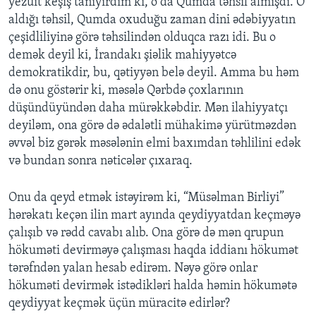
yezuit keşiş tanıyırdım ki, o da Qumda təhsil almışdı. O
aldığı təhsil, Qumda oxuduğu zaman dini ədəbiyyatın
çeşidliliyinə görə təhsilindən olduqca razı idi. Bu o
demək deyil ki, İrandakı şiəlik mahiyyətcə
demokratikdir, bu, qətiyyən belə deyil. Amma bu həm
də onu göstərir ki, məsələ Qərbdə çoxlarının
düşündüyündən daha mürəkkəbdir. Mən ilahiyyatçı
deyiləm, ona görə də ədalətli mühakimə yürütməzdən
əvvəl biz gərək məsələnin elmi baxımdan təhlilini edək
və bundan sonra nəticələr çıxaraq.
Onu da qeyd etmək istəyirəm ki, “Müsəlman Birliyi”
hərəkatı keçən ilin mart ayında qeydiyyatdan keçməyə
çalışıb və rədd cavabı alıb. Ona görə də mən qrupun
hökuməti devirməyə çalışması haqda iddianı hökumət
tərəfndən yalan hesab edirəm. Nəyə görə onlar
hökuməti devirmək istədikləri halda həmin hökumətə
qeydiyyat keçmək üçün müracitə edirlər?