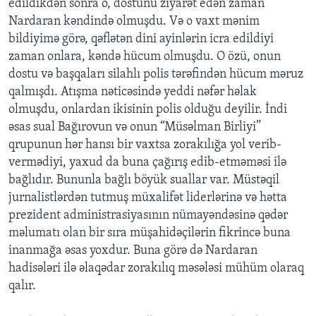
edildikdən sonra o, dostunu ziyarət edən zaman
Nardaran kəndində olmuşdu. Və o vaxt mənim
bildiyimə görə, qəflətən dini ayinlərin icra edildiyi
zaman onlara, kəndə hücum olmuşdu. O özü, onun
dostu və başqaları silahlı polis tərəfindən hücum məruz
qalmışdı. Atışma nəticəsində yeddi nəfər həlak
olmuşdu, onlardan ikisinin polis olduğu deyilir. İndi
əsas sual Bağırovun və onun “Müsəlman Birliyi”
qrupunun hər hansı bir vaxtsa zorakılığa yol verib-
vermədiyi, yaxud da buna çağırış edib-etməməsi ilə
bağlıdır. Bununla bağlı böyük suallar var. Müstəqil
jurnalistlərdən tutmuş müxalifət liderlərinə və hətta
prezident administrasiyasının nümayəndəsinə qədər
məlumatı olan bir sıra müşahidəçilərin fikrincə buna
inanmağa əsas yoxdur. Buna görə də Nardaran
hadisələri ilə əlaqədar zorakılıq məsələsi mühüm olaraq
qalır.