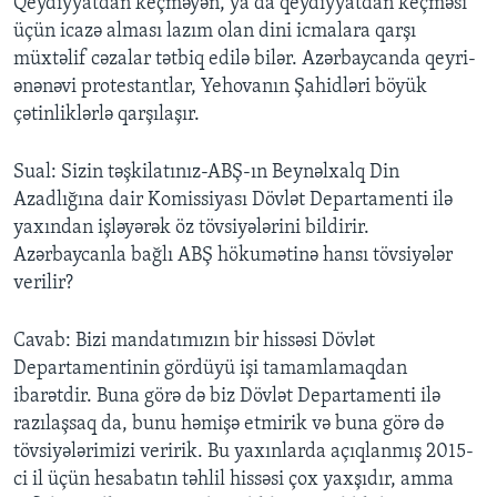
Qeydiyyatdan keçməyən, ya da qeydiyyatdan keçməsi
üçün icazə alması lazım olan dini icmalara qarşı
müxtəlif cəzalar tətbiq edilə bilər. Azərbaycanda qeyri-
ənənəvi protestantlar, Yehovanın Şahidləri böyük
çətinliklərlə qarşılaşır.
Sual: Sizin təşkilatınız-ABŞ-ın Beynəlxalq Din
Azadlığına dair Komissiyası Dövlət Departamenti ilə
yaxından işləyərək öz tövsiyələrini bildirir.
Azərbaycanla bağlı ABŞ hökumətinə hansı tövsiyələr
verilir?
Cavab: Bizi mandatımızın bir hissəsi Dövlət
Departamentinin gördüyü işi tamamlamaqdan
ibarətdir. Buna görə də biz Dövlət Departamenti ilə
razılaşsaq da, bunu həmişə etmirik və buna görə də
tövsiyələrimizi veririk. Bu yaxınlarda açıqlanmış 2015-
ci il üçün hesabatın təhlil hissəsi çox yaxşıdır, amma