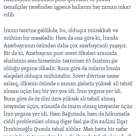
təmsilçilər tərəfindən işgəncə hallarını hər zaman inkar
edib.
İranın təsirinə gəldikdə, bu, olduqca mürəkkəb və
mühüm bir məsələdir. Həm də ona görə ki, İranda
Azərbaycanın özündən daha çox azərbaycanlı yaşayır.
Bir də ki, Azərbaycan post-sovet ölkələri arasında
əhalisinin əsas hissəsinin-təxminən 65 faizinin şiə
olduğu yeganə ölkədir. Buna görə də onların İranla
əlaqələri olduqca mühümdür. Sovet dövrünə nəzər
salsaq, ölkənin özündə o zaman şiələrin yüksək ali təhsil
alması üçün heç bir yer yox idi. İran yeganə yer idi.
Buna görə də öz dini üzrə yüksək ali təhsil almaq
istəyənlər üçün, xüsusilə də imam olmaq istəyənlər üçün
İran yeganə yer idi. Həm Bağırzadə, həm də hökumətlə
ciddi problemləri olmuş digər fəal şiə din xadimi İlqar
İbrahimoğlu Qumda təhsil alıblar. Mən hətta bir nəfər