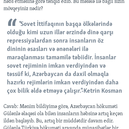
həbs etməsinə görə tənqid edib. Bu məsələ ilə bağlı sizin
mövqeyiniz nədir?
"Sovet İttifaqının başqa ölkələrində
olduğu kimi uzun illər ərzində dinə qarşı
repressiyalardan sonra insanların öz
dininin əsasları və ənənələri ilə
maraqlanması tamamilə təbiidir. İnsanlar
sovet rejiminin imkan verdiyindən və
təssüf ki, Azərbaycan da daxil olmaqla
hazırkı rejimlərin imkan verdiyindən daha
çox bilik əldə etməyə çalışır."-Ketrin Kosman
Cavab: Mənim bildiyimə görə, Azərbaycan hökuməti
Gülənlə əlaqəsi ola bilən insanların həbsinə artıq keçən
ildən başlayıb. Bu, artıq bir müddətdir davam edir.
Gülənlə Türkiyə hökuməti arasında münasibətlər bir