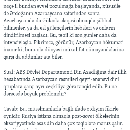
neçə il bundan əvvəl pozulmağa başlayanda, xüsusilə
də Ərdoğanın Azərbaycana səfərindən sonra
Azərbaycanda da Gülənlə əlaqəsi olmaqda şübhəli
bilinənlər, ya da əsl gülənçilərin həbsləri və onların
dindirilməsi başladı. Bu, təbii ki son günlər daha da
intensivləşib. Fikrimcə, görünür, Azərbaycan hökuməti
inanır ki, bununla dünyəvi müxalifət nümayəndələrinə
qarşı da addımlar ata bilər.
Sual: ABŞ Dövlət Departamenti Din Azadlığına dair illik
hesabatında Azərbaycan rəsmiləri qeyri-ənənəvi dini
qruplara qarşı ayrı-seçkiliyə görə tənqid edib. Bu nə
dərəcədə böyük problemdir?
Cavab: Bu, müsəlmanlarla bağlı ifadə etdiyim fikirlə
eynidir. Rusiya istisna olmaqla post-sovet ölkələrinin
əksəriyyətində əsas din daha çox təqiblərə məruz qalır.