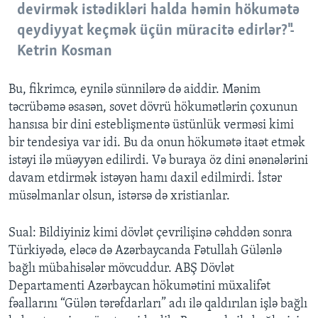
devirmək istədikləri halda həmin hökumətə
qeydiyyat keçmək üçün müracitə edirlər?"-
Ketrin Kosman
Bu, fikrimcə, eynilə sünnilərə də aiddir. Mənim
təcrübəmə əsasən, sovet dövrü hökumətlərin çoxunun
hansısa bir dini esteblişmentə üstünlük verməsi kimi
bir tendesiya var idi. Bu da onun hökumətə itaət etmək
istəyi ilə müəyyən edilirdi. Və buraya öz dini ənənələrini
davam etdirmək istəyən hamı daxil edilmirdi. İstər
müsəlmanlar olsun, istərsə də xristianlar.
Sual: Bildiyiniz kimi dövlət çevrilişinə cəhddən sonra
Türkiyədə, eləcə də Azərbaycanda Fətullah Gülənlə
bağlı mübahisələr mövcuddur. ABŞ Dövlət
Departamenti Azərbaycan hökumətini müxalifət
fəallarını “Gülən tərəfdarları” adı ilə qaldırılan işlə bağlı