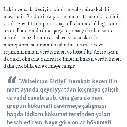
Lakin yenə də dediyim kimi, məsələ mürəkkəb bir
məsələdir. Bir də ki əlaqələrin olması tamamilə təbiidir.
Çünki Sovet İttifaqının başqa ölkələrində olduğu kimi
uzun illər ərzində dinə qarşı repressiyalardan sonra
insanların öz dininin əsasları və ənənələri ilə
maraqlanması tamamilə təbiidir. İnsanlar sovet
rejiminin imkan verdiyindən və təssüf ki, Azərbaycan
da daxil olmaqla hazırkı rejimlərin imkan verdiyindən
daha çox bilik əldə etməyə çalışır.
“Müsəlman Birliyi” hərəkatı keçən ilin
mart ayında qeydiyyatdan keçməyə çalışıb
və rədd cavabı alıb. Ona görə də mən
qrupun hökuməti devirməyə çalışması
haqda iddianı hökumət tərəfndən yalan
hesab edirəm. Nəyə görə onlar hökuməti