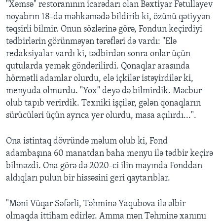
"Xəmsə" restoranının icarədarı olan Bəxtiyar Fətullayev
noyabrın 18-də məhkəmədə bildirib ki, özünü qətiyyən
təqsirli bilmir. Onun sözlərinə görə, Fondun keçirdiyi
tədbirlərin görünməyən tərəfləri də vardı: "Elə
redaksiyalar vardı ki, tədbirdən sonra onlar üçün
qutularda yemək göndərilirdi. Qonaqlar arasında
hörmətli adamlar olurdu, elə içkilər istəyirdilər ki,
menyuda olmurdu. "Yox" deyə də bilmirdik. Məcbur
olub tapıb verirdik. Texniki işçilər, gələn qonaqların
sürücüləri üçün ayrıca yer olurdu, masa açılırdı...".
Ona istintaq dövründə məlum olub ki, Fond
adambaşına 60 manatdan baha menyu ilə tədbir keçirə
bilməzdi. Ona görə də 2020-ci ilin mayında Fonddan
aldıqları pulun bir hissəsini geri qaytarıblar.
"Məni Vüqar Səfərli, Təhminə Yaqubova ilə əlbir
olmaqda ittiham edirlər. Amma mən Təhminə xanımı