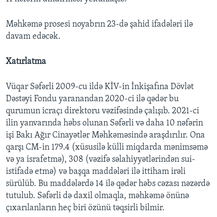
Məhkəmə prosesi noyabrın 23-də şahid ifadələri ilə
davam edəcək.
Xatırlatma
Vüqar Səfərli 2009-cu ildə KİV-in İnkişafına Dövlət
Dəstəyi Fondu yaranandan 2020-ci ilə qədər bu
qurumun icraçı direktoru vəzifəsində çalışıb. 2021-ci
ilin yanvarında həbs olunan Səfərli və daha 10 nəfərin
işi Bakı Ağır Cinayətlər Məhkəməsində araşdırılır. Ona
qarşı CM-in 179.4 (xüsusilə külli miqdarda mənimsəmə
və ya israfetmə), 308 (vəzifə səlahiyyətlərindən sui-
istifadə etmə) və başqa maddələri ilə ittiham irəli
sürülüb. Bu maddələrdə 14 ilə qədər həbs cəzası nəzərdə
tutulub. Səfərli də daxil olmaqla, məhkəmə önünə
çıxarılanların heç biri özünü təqsirli bilmir.