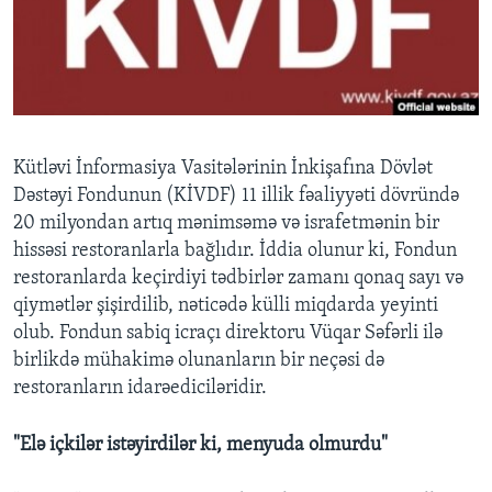
BIZI IZLƏYIN
Dillər
Kütləvi İnformasiya Vasitələrinin İnkişafına Dövlət
Dəstəyi Fondunun (KİVDF) 11 illik fəaliyyəti dövründə
20 milyondan artıq mənimsəmə və israfetmənin bir
hissəsi restoranlarla bağlıdır. İddia olunur ki, Fondun
restoranlarda keçirdiyi tədbirlər zamanı qonaq sayı və
qiymətlər şişirdilib, nəticədə külli miqdarda yeyinti
olub. Fondun sabiq icraçı direktoru Vüqar Səfərli ilə
birlikdə mühakimə olunanların bir neçəsi də
restoranların idarəediciləridir.
"Elə içkilər istəyirdilər ki, menyuda olmurdu"