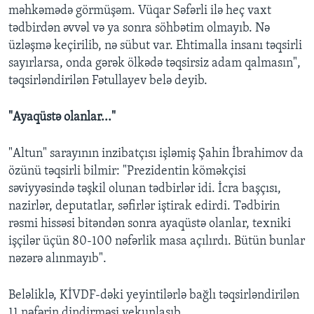
məhkəmədə görmüşəm. Vüqar Səfərli ilə heç vaxt
tədbirdən əvvəl və ya sonra söhbətim olmayıb. Nə
üzləşmə keçirilib, nə sübut var. Ehtimalla insanı təqsirli
sayırlarsa, onda gərək ölkədə təqsirsiz adam qalmasın",
təqsirləndirilən Fətullayev belə deyib.
"Ayaqüstə olanlar..."
"Altun" sarayının inzibatçısı işləmiş Şahin İbrahimov da
özünü təqsirli bilmir: "Prezidentin köməkçisi
səviyyəsində təşkil olunan tədbirlər idi. İcra başçısı,
nazirlər, deputatlar, səfirlər iştirak edirdi. Tədbirin
rəsmi hissəsi bitəndən sonra ayaqüstə olanlar, texniki
işçilər üçün 80-100 nəfərlik masa açılırdı. Bütün bunlar
nəzərə alınmayıb".
Beləliklə, KİVDF-dəki yeyintilərlə bağlı təqsirləndirilən
11 nəfərin dindirməsi yekunlaşıb.