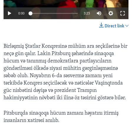
0:00
3:23
BIZI IZLƏYIN
Direct link
Dillər
Birləşmiş Ştatlar Konqresinə mühüm ara seçkilərinə bir
neçə gün qalır. Lakin Pitsburq şəhərində sinaqoqa
hücum və tanınmış demokratlara partlayıcıların
göndərilməsi ölkədə siyasi mühitin gərginləşməsinə
səbəb olub. Noyabrın 6-da səsvermə zamanı yeni
tərkibdə Konqres seçiciləcək və nəticələr Vaşinqtonda
güc nisbətini dəyişə və prezident Trampın
hakimiyyətinin növbəti iki ilinə öz təsirini göstərə bilər.
Pitsburqda sinaqoqa hücum zamanı həyatını itirmiş
insanların xatirəsi anılıb.