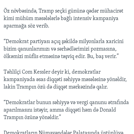
Öz növbəsində, Tramp seçki gününə qədər mühacirət
kimi mühüm məsələlərlə bağlı intensiv kampaniya
aparmağa söz verib.
“Demokrat partiyası açıq şəkildə milyonlarla xaricini
bizim qanunlarımızı və sərhədlərimizi pozmasına,
ölkəmizi müflis etməsinə təşviq edir. Bu, baş verir.”
Təhlilçi Com Kessler deyir ki, demokratlar
kampaniyada əsas diqqəti səhiyyə məsələsinə yönəldir,
lakin Trampın özü də diqqət mərkəzində qalır.
“Demokratlar bunun səhiyyə və vergi qanunu ətrafında
aparılmasını istəyir, amma diqqəti həm də Donald
Trampın özünə yönəldir.”
Demokratların Nümayəndələr Palatasında üstünlüyə