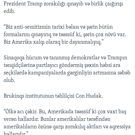
Prezident Tramp zorakılığı qınayıb və birlik çaığırışı
edib.
“Biz anti-semitizmin tarixi bəlası və şərin bütün
formalarını qınayırıq və təəssüf ki, şərin çox növü var.
Biz Amerika xalqı olaraq bir dayanmalıyıq.”
Sinaqoqa hücum və tanınmış demokratlar və Trampın
tənqidçilərinə partlayıcı göndərmiş şəxsin həbsi ara
seçkilərdə kampaniyalarda gərginliyin artmasına səbəb
olub.
Brukinqs institutunun təhlilçisi Con Hudak.
“Ölkə acı çəkir. Bu, Amerikada təəssüf ki çox vaxt baş
verən hallardır. Bunlar amerikalılar tərəfindən
amerikalıların özünə qarşı zorakılıq aktları və aqressiya
hallarıdır.”