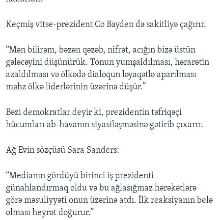
Keçmiş vitse-prezident Co Bayden də sakitliyə çağırır.
“Mən bilirəm, bəzən qəzəb, nifrət, acığın bizə üstün
gələcəyini düşünürük. Tonun yumşaldılması, hərarətin
azaldılması və ölkədə dialoqun ləyaqətlə aparılması
məhz ölkə liderlərinin üzərinə düşür.”
Bəzi demokratlar deyir ki, prezidentin təfriqəçi
hücumları ab-havanın siyasiləşməsinə gətirib çıxarır.
Ağ Evin sözçüsü Sara Sanders:
“Medianın gördüyü birinci iş prezidenti
günahlandırmaq oldu və bu ağlasığmaz hərəkətlərə
görə məsuliyyəti onun üzərinə atdı. İlk reaksiyanın belə
olması heyrət doğurur.”