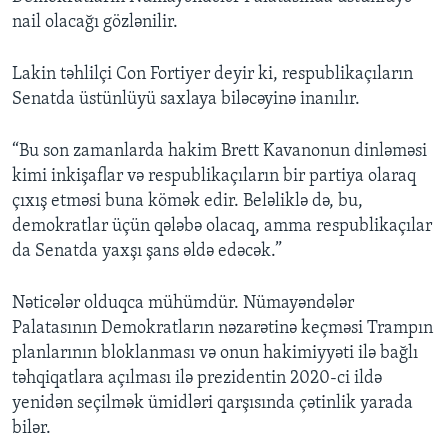
nail olacağı gözlənilir.
Lakin təhlilçi Con Fortiyer deyir ki, respublikaçıların
Senatda üstünlüyü saxlaya biləcəyinə inanılır.
“Bu son zamanlarda hakim Brett Kavanonun dinləməsi
kimi inkişaflar və respublikaçıların bir partiya olaraq
çıxış etməsi buna kömək edir. Beləliklə də, bu,
demokratlar üçün qələbə olacaq, amma respublikaçılar
da Senatda yaxşı şans əldə edəcək.”
Nəticələr olduqca mühümdür. Nümayəndələr
Palatasının Demokratların nəzarətinə keçməsi Trampın
planlarının bloklanması və onun hakimiyyəti ilə bağlı
təhqiqatlara açılması ilə prezidentin 2020-ci ildə
yenidən seçilmək ümidləri qarşısında çətinlik yarada
bilər.