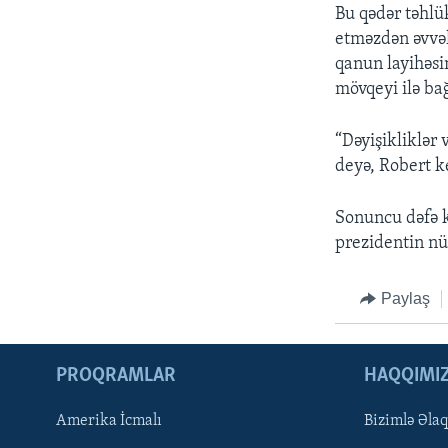
Bu qədər təhlü
etməzdən əvvə
qanun layihəsi
mövqeyi ilə bağ
“Dəyişikliklər 
deyə, Robert k
Sonuncu dəfə k
prezidentin nü
Paylaş
PROQRAMLAR
HAQQIMI
Amerika İcmalı
Bizimlə Əla
LEARNING ENGLISH