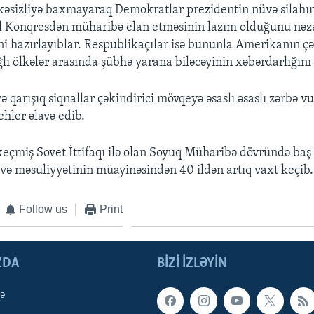
kəsizliyə baxmayaraq Demokratlar prezidentin nüvə silahın
l Konqresdən müharibə elan etməsinin lazım olduğunu nəz
ni hazırlayıblar. Respublikaçılar isə bununla Amerikanın çə
lı ölkələr arasında şübhə yarana biləcəyinin xəbərdarlığını
və qarışıq siqnallar çəkindirici mövqeyə əsaslı əsaslı zərbə vur
ehler əlavə edib.
eçmiş Sovet İttifaqı ilə olan Soyuq Müharibə dövründə baş
və məsuliyyətinin müayinəsindən 40 ildən artıq vaxt keçib.
Follow us
Print
ZDA
BIZI IZLƏYIN
qə