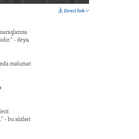
Direct link
EMBED
SHARE
 maraqlarına
dır." - deyə,
qında məlumat
ı
dent
 - bu sözləri