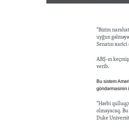
“Bizim narahat
uyğun gəlməyən
Senatın xarici 
ABŞ-ın keçmiş 
verib.
Bu sistem Ameri
göndərməsinin ic
“Hərbi qulluq
olmayacaq. Bu 
Duke Universite