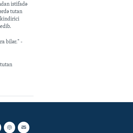
dan istifadə
ərdə tutan
kindirici
 edib.
a bilər." -
 tutan