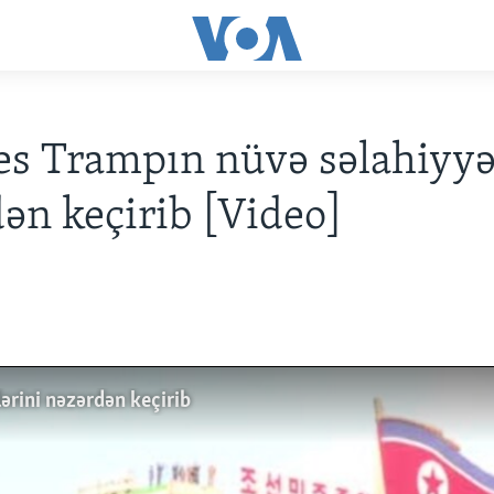
s Trampın nüvə səlahiyyət
ən keçirib [Video]
ərini nəzərdən keçirib