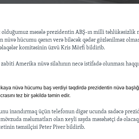
 olduğumuz məsələ prezidentin ABŞ-ın milli təhlükəsizlik
 nüvə hücumu qərarı verə biləcək qədər gözlənilməz olması
əlaqələr komitəsinin üzvü Kris Mörfi bildirib.
zabiti Amerika nüvə silahının necə istifadə olunması haq
kaya nüvə hücumu baş verdiyi təqdirdə prezidentin nüvə başlığ
rasını tez bir şəkildə təmin edir.
çunu inandırmaq üçün telefonun digər ucunda sadəcə prezi
mövzuda məlumatları olan xeyli sayda məsəhətçi də olacaq."
tinin təmsilçisi Peter Piver bildirib.