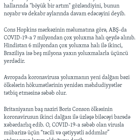
hallarında "böyük bir artım" gözləndiyini, bunun
noyabr və dekabr aylarında davam edəcəyini deyib.
Cons Hopkins mərkəzinin məlumatına görə, ABŞ-da
COVID-19-a 7 milyondan çox yoluxma halı qeydə alınıb.
Hindistan 6 milyondan çox yoluxma halı ilə ikinci,
Braziliya isə beş milyona yaxın yoluxmalarla üçüncü
yerdədir.
Avropada koronavirusa yoluxmanın yeni dalğası bəzi
ölkələrin hökumətlərinin yenidən məhdudiyyətlər
tətbiq etməsinə səbəb olur.
Britaniyanın baş naziri Boris Conson ölkəsinin
koronavirusun ikinci dalğası ilə üzləşə biləcəyi barədə
xəbərdarlıq edib. O, COVID-19-a səbəb olan virusla
mübarizə üçün “təcili və qətiyyətli addımlar”