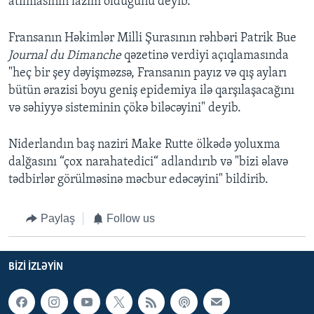
atılmasının lazım olduğunu deyib.
Fransanın Həkimlər Milli Şurasının rəhbəri Patrik Bue
Journal du Dimanche
qəzetinə verdiyi açıqlamasında
"heç bir şey dəyişməzsə, Fransanın payız və qış ayları
bütün ərazisi boyu geniş epidemiya ilə qarşılaşacağını
və səhiyyə sisteminin çökə biləcəyini" deyib.
Niderlandın baş naziri Make Rutte ölkədə yoluxma
dalğasını “çox narahatedici“ adlandırıb və "bizi əlavə
tədbirlər görülməsinə məcbur edəcəyini" bildirib.
Paylaş
Follow us
BIZI IZLƏYIN