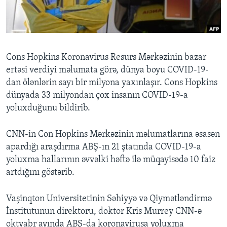
BIZI IZLƏYIN
Cons Hopkins Koronavirus Resurs Mərkəzinin bazar
ertəsi verdiyi məlumata görə, dünya boyu COVID-19-
Dillər
dan ölənlərin sayı bir milyona yaxınlaşır. Cons Hopkins
dünyada 33 milyondan çox insanın COVID-19-a
yoluxduğunu bildirib.
CNN-in Con Hopkins Mərkəzinin məlumatlarına əsasən
apardığı araşdırma ABŞ-ın 21 ştatında COVID-19-a
yoluxma hallarının əvvəlki həftə ilə müqayisədə 10 faiz
artdığını göstərib.
Vaşinqton Universitetinin Səhiyyə və Qiymətləndirmə
İnstitutunun direktoru, doktor Kris Murrey CNN-ə
oktyabr ayında ABŞ-da koronavirusa yoluxma