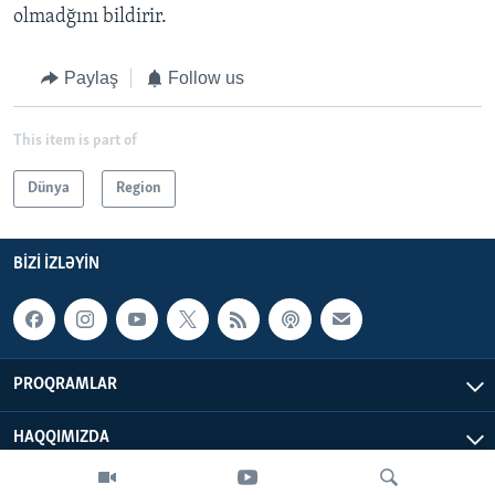
olmadğını bildirir.
Paylaş
Follow us
This item is part of
Dünya
Region
BIZI IZLƏYIN
PROQRAMLAR
HAQQIMIZDA