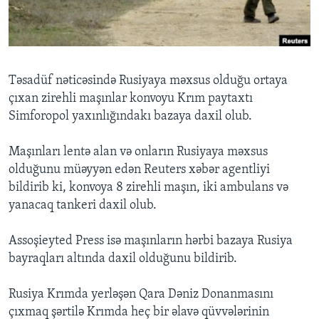
BIZI IZLƏYIN
Təsadüf nəticəsində Rusiyaya məxsus olduğu ortaya
çıxan zirehli maşınlar konvoyu Krım paytaxtı
Dillər
Simforopol yaxınlığındakı bazaya daxil olub.
Maşınları lentə alan və onların Rusiyaya məxsus
olduğunu müəyyən edən Reuters xəbər agentliyi
bildirib ki, konvoya 8 zirehli maşın, iki ambulans və
yanacaq tankeri daxil olub.
Assoşieyted Press isə maşınların hərbi bazaya Rusiya
bayraqları altında daxil olduğunu bildirib.
Rusiya Krımda yerləşən Qara Dəniz Donanmasını
çıxmaq şərtilə Krımda heç bir əlavə qüvvələrinin