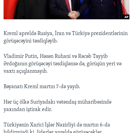
BIZI IZLƏYIN
Kreml apreldə Rusiya, İran və Türkiyə prezidentlərinin
görüşəcəyini təsdiqləyib.
Dillər
Vladimir Putin, Həsən Ruhani və Rəcəb Tayyib
Ərdoğanın görüşəcəyi təsdiqlənsə də, görüşün yeri və
vaxtı açıqlanmayıb.
Bəyanatı Kreml martın 7-də yayıb.
Hər üç ölkə Suriyadakı vətəndaş müharibəsində
yaxından iştirak edir.
Türkiyənin Xarici İşlər Nazirliyi də martın 6-da
bildirmişdi ki, liderlər apreldə görüşəcəklər.