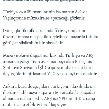
Türkiyə və ABŞ rəsmilərinin isə martın 8-9-da
Vaşinqtonda müzakirələr aparacağı gözlənir.
Danışıqlar iki ölkə arasında fikir ayrılıqlarının
ünvanlanması məqsədilə keçirilməsi nəzərdə tutulan
görüşlər silsiləsinin bir hissəsidir.
Müzakirələrin diqqət mərkəzində Türkiyə və ABŞ
arasında gərginliyin əsas mənbəyi olan Birləşmiş
Ştatların Suriyada İŞİD-ə qarşı mübarizədə kürd
döyüşçülərin birləşməsi YPG-yə dəstəyi məsələsidir.
Ankara kürd döyşüçüləri Türkiyənin daxilində on
illərdir silahlı üsyan aparan terrorçularla əlaqədar
olmaqda ittiham edir. ABŞ isə YPG-ni İŞİD-ə qarşı
mübarizədə effektiv tərəfdaş sayır.