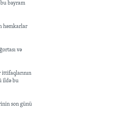
n bu bayram
am həmkarlar
ığortası və
ittifaqlarının
ü ildə bu
rinin son günü