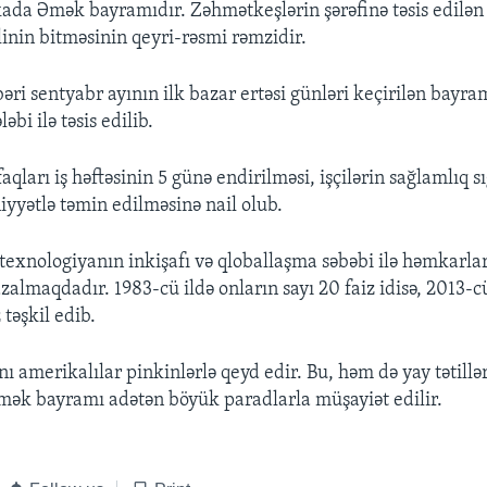
da Əmək bayramıdır. Zəhmətkeşlərin şərəfinə təsis edilə
linin bitməsinin qeyri-rəsmi rəmzidir.
bəri sentyabr ayının ilk bazar ertəsi günləri keçirilən bayr
ləbi ilə təsis edilib.
aqları iş həftəsinin 5 günə endirilməsi, işçilərin sağlamlıq s
iyyətlə təmin edilməsinə nail olub.
 texnologiyanın inkişafı və qloballaşma səbəbi ilə həmkarlar 
azalmaqdadır. 1983-cü ildə onların sayı 20 faiz idisə, 2013-c
z təşkil edib.
 amerikalılar pinkinlərlə qeyd edir. Bu, həm də yay tətillə
Əmək bayramı adətən böyük paradlarla müşayiət edilir.