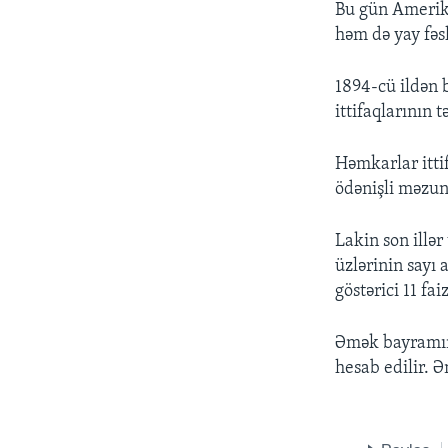
Bu gün Amerika
həm də yay fəs
1894-cü ildən 
ittifaqlarının tə
Həmkarlar ittif
ödənişli məzun
Lakin son illər
üzlərinin sayı 
göstərici 11 fai
Əmək bayramını
hesab edilir. 