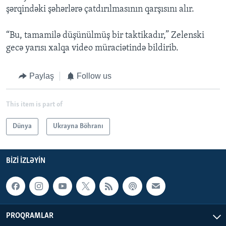
şərqindəki şəhərlərə çatdırılmasının qarşısını alır.
“Bu, tamamilə düşünülmüş bir taktikadır,” Zelenski
gecə yarısı xalqa video müraciətində bildirib.
Paylaş
Follow us
This item is part of
Dünya
Ukrayna Böhranı
BIZI IZLƏYIN
PROQRAMLAR