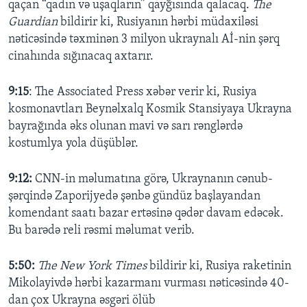
qaçan “qadın və uşaqların” qayğısında qalacaq.
The
Guardian
bildirir ki, Rusiyanın hərbi müdaxiləsi
nəticəsində təxminən 3 milyon ukraynalı Aİ-nin şərq
cinahında sığınacaq axtarır.
9:15
: The Associated Press xəbər verir ki, Rusiya
kosmonavtları Beynəlxalq Kosmik Stansiyaya Ukrayna
bayrağında əks olunan mavi və sarı rənglərdə
kostumlya yola düşüblər.
9:12:
CNN-in məlumatına görə, Ukraynanın cənub-
şərqində Zaporijyedə şənbə gündüz başlayandan
komendant saatı bazar ertəsinə qədər davam edəcək.
Bu barədə reli rəsmi məlumat verib.
5:50:
The New York Times
bildirir ki, Rusiya raketinin
Mikolayivdə hərbi kazarmanı vurması nəticəsində 40-
dan çox Ukrayna əsgəri ölüb