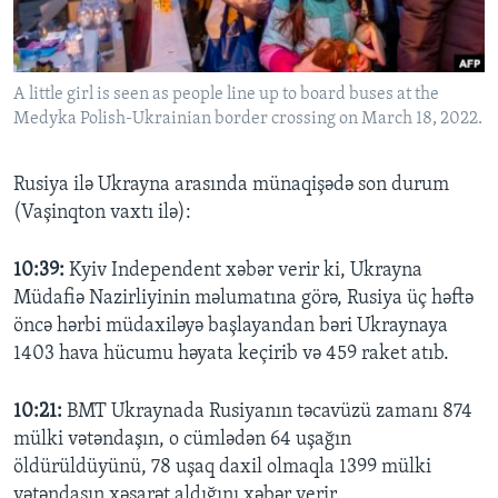
BIZI IZLƏYIN
A little girl is seen as people line up to board buses at the
Medyka Polish-Ukrainian border crossing on March 18, 2022.
Dillər
Rusiya ilə Ukrayna arasında münaqişədə son durum
(Vaşinqton vaxtı ilə):
10:39:
Kyiv Independent xəbər verir ki, Ukrayna
Müdafiə Nazirliyinin məlumatına görə, Rusiya üç həftə
öncə hərbi müdaxiləyə başlayandan bəri Ukraynaya
1403 hava hücumu həyata keçirib və 459 raket atıb.
10:21:
BMT Ukraynada Rusiyanın təcavüzü zamanı 874
mülki vətəndaşın, o cümlədən 64 uşağın
öldürüldüyünü, 78 uşaq daxil olmaqla 1399 mülki
vətəndaşın xəsarət aldığını xəbər verir.