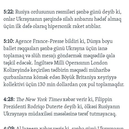
5:22:
Rusiya ordusunun rəsmiləri şənbə günü deyib ki,
onlar Ukraynanın şərqində silah anbarını hədəf almaq
üçün ilk dəfə olaraq hipersonik raket atıblar.
5:10:
Agence France-Presse bildiri ki, Dünya boyu
ballet rəqqasları şənbə günü Ukrayna üçün ianə
toplamaq və slüh mesajı göndərmək məqsədilə qala
təşkil edəcək. İngiltərə Milli Operasının London
Kolizeyində keçirilən tədbirin məqsədi müharibə
qurbanlarına kömək edən Böyük Britaniya xeyriyyə
kollektivi üçün 130 min dollardan çox pul toplamaqdır.
4:28:
The New York Times
xəbər verir ki, Filippin
Prezidenti Rodriqo Duterte deyib ki, ölkəsi Rusiyanın
Ukraynaya müdaxiləsi məsələsinə tərəf tutmayacaq.