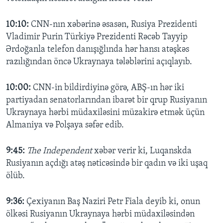
10:10:
CNN-nın xəbərinə əsasən, Rusiya Prezidenti
Vladimir Purin Türkiyə Prezidenti Rəcəb Tayyip
Ərdoğanla telefon danışığlında hər hansı atəşkəs
razılığından öncə Ukraynaya tələblərini açıqlayıb.
10:00:
CNN-in bildirdiyinə görə, ABŞ-ın hər iki
partiyadan senatorlarından ibarət bir qrup Rusiyanın
Ukraynaya hərbi müdaxiləsini müzakirə etmək üçün
Almaniya və Polşaya səfər edib.
9:45:
The Independent
xəbər verir ki, Luqanskda
Rusiyanın açdığı atəş nəticəsində bir qadın və iki uşaq
ölüb.
9:36:
Çexiyanın Baş Naziri Petr Fiala deyib ki, onun
ölkəsi Rusiyanın Ukraynaya hərbi müdaxiləsindən