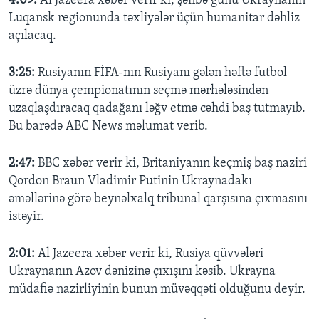
4:09:
Al Jazeera xəbər verir ki, şənbə günü Ukraynanın
Luqansk regionunda təxliyələr üçün humanitar dəhliz
açılacaq.
3:25:
Rusiyanın FİFA-nın Rusiyanı gələn həftə futbol
üzrə dünya çempionatının seçmə mərhələsindən
uzaqlaşdıracaq qadağanı ləğv etmə cəhdi baş tutmayıb.
Bu barədə ABC News məlumat verib.
2:47:
BBC xəbər verir ki, Britaniyanın keçmiş baş naziri
Qordon Braun Vladimir Putinin Ukraynadakı
əməllərinə görə beynəlxalq tribunal qarşısına çıxmasını
istəyir.
2:01:
Al Jazeera xəbər verir ki, Rusiya qüvvələri
Ukraynanın Azov dənizinə çıxışını kəsib. Ukrayna
müdafiə nazirliyinin bunun müvəqqəti olduğunu deyir.