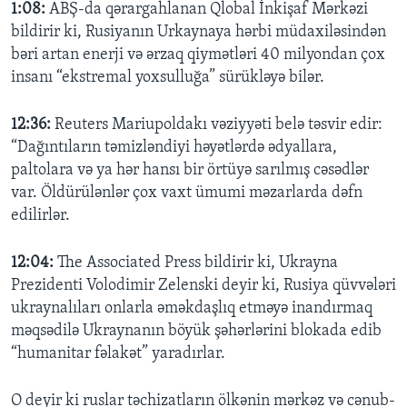
1:08:
ABŞ-da qərargahlanan Qlobal İnkişaf Mərkəzi
bildirir ki, Rusiyanın Urkaynaya hərbi müdaxiləsindən
bəri artan enerji və ərzaq qiymətləri 40 milyondan çox
insanı “ekstremal yoxsulluğa” sürükləyə bilər.
12:36:
Reuters Mariupoldakı vəziyyəti belə təsvir edir:
“Dağıntıların təmizləndiyi həyətlərdə ədyallara,
paltolara və ya hər hansı bir örtüyə sarılmış cəsədlər
var. Öldürülənlər çox vaxt ümumi məzarlarda dəfn
edilirlər.
12:04:
The Associated Press bildirir ki, Ukrayna
Prezidenti Volodimir Zelenski deyir ki, Rusiya qüvvələri
ukraynalıları onlarla əməkdaşlıq etməyə inandırmaq
məqsədilə Ukraynanın böyük şəhərlərini blokada edib
“humanitar fəlakət” yaradırlar.
O deyir ki ruslar təchizatların ölkənin mərkəz və cənub-