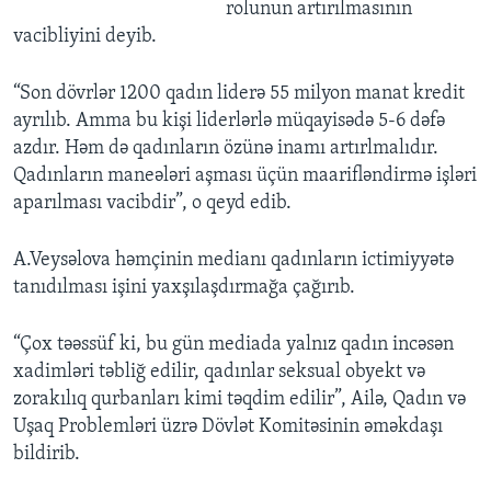
rolunun artırılmasının
vacibliyini deyib.
“Son dövrlər 1200 qadın liderə 55 milyon manat kredit
ayrılıb. Amma bu kişi liderlərlə müqayisədə 5-6 dəfə
azdır. Həm də qadınların özünə inamı artırlmalıdır.
Qadınların maneələri aşması üçün maarifləndirmə işləri
aparılması vacibdir”, o qeyd edib.
A.Veysəlova həmçinin medianı qadınların ictimiyyətə
tanıdılması işini yaxşılaşdırmağa çağırıb.
“Çox təəssüf ki, bu gün mediada yalnız qadın incəsən
xadimləri təbliğ edilir, qadınlar seksual obyekt və
zorakılıq qurbanları kimi təqdim edilir”, Ailə, Qadın və
Uşaq Problemləri üzrə Dövlət Komitəsinin əməkdaşı
bildirib.