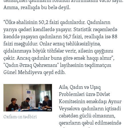
təmsilçiləri qadınların rolunun artırılmasını vacib sayır.
Amma, reallıqda bu belə deyil.
“Ölkə əhalisinin 50,2 faizi qadınlardır. Qadınların
yarıya qədəri kəndlərdə yaşayır. Statistik rəqəmlərdə
kənddə yaşayan qadınların 56,7 faizi, reallıqda isə 88
faizi məşğuldur. Onlar ərzaq təhlükəsizliyinə,
qidalanmaya böyük töhfələr verir, ailənin qayğısını
çəkir. Ancaq qadınlar buna görə əmək haqqı almır",
"Qadın Ərzaq Qəhrəmanı" layihəsinin təqdimatçısı
Günel Mehdiyeva qeyd edib.
Ailə, Qadın və Uşaq
Problemləri üzrə Dövlət
Komitəsinin əməkdaşı Aynur
Veysəlova qadınların iqtisadi
cəhətdən güclü olmasının,
Oxfam-ın tədbiri
qərarların qəbul edilməsində