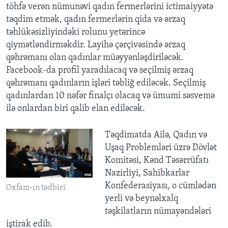
töhfə verən nümunəvi qadın fermerlərini ictimaiyyətə
təqdim etmək, qadın fermerlərin qida və ərzaq
təhlükəsizliyindəki rolunu yetərincə
qiymətləndirməkdir. Layihə çərçivəsində ərzaq
qəhrəmanı olan qadınlar müəyyənləşdiriləcək.
Facebook-da profil yaradılacaq və seçilmiş ərzaq
qəhrəmanı qadınların işləri təbliğ ediləcək. Seçilmiş
qadınlardan 10 nəfər finalçı olacaq və ümumi səsvemə
ilə onlardan biri qalib elan ediləcək.
Təqdimatda Ailə, Qadın və
Uşaq Problemləri üzrə Dövlət
Komitəsi, Kənd Təsərrüfatı
Nazirliyi, Sahibkarlar
Konfederasiyası, o cümlədən
Oxfam-ın tədbiri
yerli və beynəlxalq
təşkilatların nümayəndələri
iştirak edib.