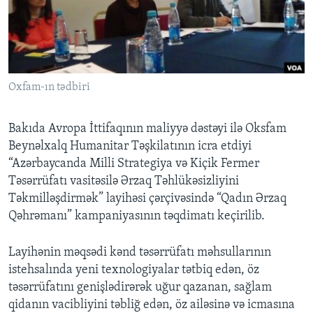
BIZI IZLƏYIN
Oxfam-ın tədbiri
Dillər
Bakıda Avropa İttifaqının maliyyə dəstəyi ilə Oksfam
Beynəlxalq Humanitar Təşkilatının icra etdiyi
“Azərbaycanda Milli Strategiya və Kiçik Fermer
Təsərrüfatı vasitəsilə Ərzaq Təhlükəsizliyini
Təkmilləşdirmək” layihəsi çərçivəsində “Qadın Ərzaq
Qəhrəmanı” kampaniyasının təqdimatı keçirilib.
Layihənin məqsədi kənd təsərrüfatı məhsullarının
istehsalında yeni texnologiyalar tətbiq edən, öz
təsərrüfatını genişlədirərək uğur qazanan, sağlam
qidanın vacibliyini təbliğ edən, öz ailəsinə və icmasına