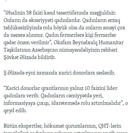
“Əhalinin 38 faizi kənd təsərrüfatında məşğulduir.
Onların da əksəriyyəti qadınlardır. Qadınların ərzaq
təhlükəsizliyində rolu böyük olsa da onların əməyi çox
da nəzərə alınmır. Qadın fermerlərə kişi fermerlər
qədər önəm verilmir”, Oksfam Beynəlxalq Humanitar
Təşkilatının Azərbaycan nümayəndəliyinin rəhbəri
Şövkət Əlizadə bildirib.
Ş.Əlizadə eyni zamanda xarici donorlara səslənib.
“Xarici donorlar qrantlarının yalnız 10 faizini lider
qadınlara verib. Qadınların cəmiyyətdə yeri,
informasiyaya çıxışı, idarətemədə rolu artırılmalıdır”, o
qeyd edib.
Bütün ekspertlər, hökumət qurumlarının, QHT-lərin