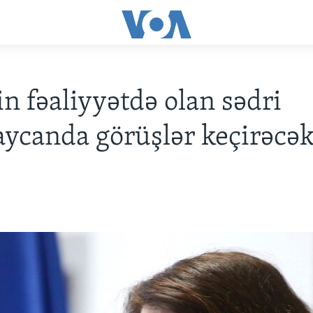
n fəaliyyətdə olan sədri
ycanda görüşlər keçirəcə