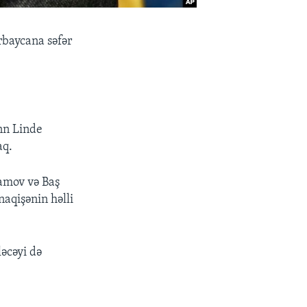
ərbaycana səfər
Ann Linde
aq.
ramov və Baş
aqişənin həlli
əcəyi də