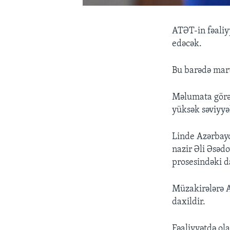
ATƏT-in fəaliyy
edəcək.
Bu barədə mart
Məlumata görə,
yüksək səviyyə
Linde Azərbayc
nazir Əli Əsəd
prosesindəki d
Müzakirələrə A
daxildir.
Fəaliyyətdə ol