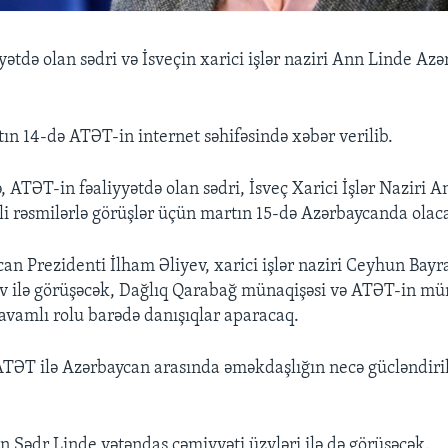
ətdə olan sədri və İsveçin xarici işlər naziri Ann Linde Az
ın 14-də ATƏT-in internet səhifəsində xəbər verilib.
 ATƏT-in fəaliyyətdə olan sədri, İsveç Xarici İşlər Naziri 
li rəsmilərlə görüşlər üçün martın 15-də Azərbaycanda olac
an Prezidenti İlham Əliyev, xarici işlər naziri Ceyhun Bay
ov ilə görüşəcək, Dağlıq Qarabağ münaqişəsi və ATƏT-in mün
avamlı rolu barədə danışıqlar aparacaq.
TƏT ilə Azərbaycan arasında əməkdaşlığın necə gücləndiril
an Sədr Linde vətəndaş cəmiyyəti üzvləri ilə də görüşəcək.