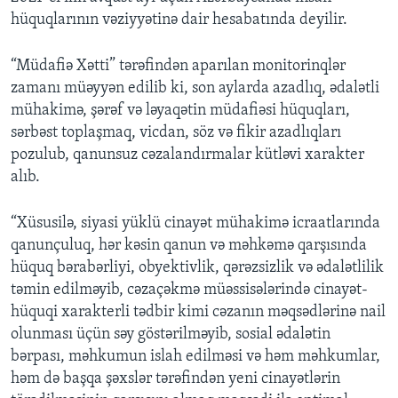
hüquqlarının vəziyyətinə dair hesabatında deyilir.
“Müdafiə Xətti” tərəfindən aparılan monitorinqlər
zamanı müəyyən edilib ki, son aylarda azadlıq, ədalətli
mühakimə, şərəf və ləyaqətin müdafiəsi hüquqları,
sərbəst toplaşmaq, vicdan, söz və fikir azadlıqları
pozulub, qanunsuz cəzalandırmalar kütləvi xarakter
alıb.
“Xüsusilə, siyasi yüklü cinayət mühakimə icraatlarında
qanunçuluq, hər kəsin qanun və məhkəmə qarşısında
hüquq bərabərliyi, obyektivlik, qərəzsizlik və ədalətlilik
təmin edilməyib, cəzaçəkmə müəssisələrində cinayət-
hüquqi xarakterli tədbir kimi cəzanın məqsədlərinə nail
olunması üçün səy göstərilməyib, sosial ədalətin
bərpası, məhkumun islah edilməsi və həm məhkumlar,
həm də başqa şəxslər tərəfindən yeni cinayətlərin