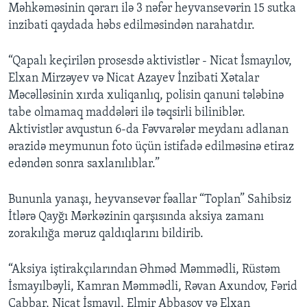
Məhkəməsinin qərarı ilə 3 nəfər heyvansevərin 15 sutka
inzibati qaydada həbs edilməsindən narahatdır.
“Qapalı keçirilən prosesdə aktivistlər - Nicat İsmayılov,
Elxan Mirzəyev və Nicat Azayev İnzibati Xətalar
Məcəlləsinin xırda xuliqanlıq, polisin qanuni tələbinə
tabe olmamaq maddələri ilə təqsirli biliniblər.
Aktivistlər avqustun 6-da Fəvvarələr meydanı adlanan
ərazidə meymunun foto üçün istifadə edilməsinə etiraz
edəndən sonra saxlanılıblar.”
Bununla yanaşı, heyvansevər fəallar “Toplan” Sahibsiz
İtlərə Qayğı Mərkəzinin qarşısında aksiya zamanı
zorakılığa məruz qaldıqlarını bildirib.
“Aksiya iştirakçılarından Əhməd Məmmədli, Rüstəm
İsmayılbəyli, Kamran Məmmədli, Rəvan Axundov, Fərid
Cabbar, Nicat İsmayıl, Elmir Abbasov və Elxan