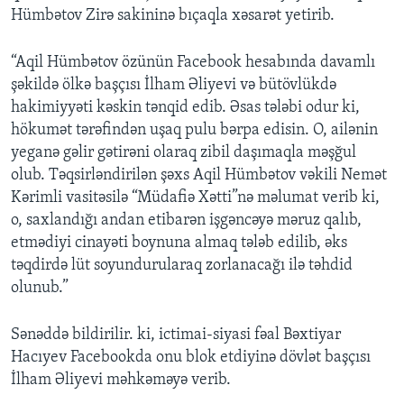
Hümbətov Zirə sakininə bıçaqla xəsarət yetirib.
“Aqil Hümbətov özünün Facebook hesabında davamlı
şəkildə ölkə başçısı İlham Əliyevi və bütövlükdə
hakimiyyəti kəskin tənqid edib. Əsas tələbi odur ki,
hökumət tərəfindən uşaq pulu bərpa edisin. O, ailənin
yeganə gəlir gətirəni olaraq zibil daşımaqla məşğul
olub. Təqsirləndirilən şəxs Aqil Hümbətov vəkili Nemət
Kərimli vasitəsilə “Müdafiə Xətti”nə məlumat verib ki,
o, saxlandığı andan etibarən işgəncəyə məruz qalıb,
etmədiyi cinayəti boynuna almaq tələb edilib, əks
təqdirdə lüt soyundurularaq zorlanacağı ilə təhdid
olunub.”
Sənəddə bildirilir. ki, ictimai-siyasi fəal Bəxtiyar
Hacıyev Facebookda onu blok etdiyinə dövlət başçısı
İlham Əliyevi məhkəməyə verib.