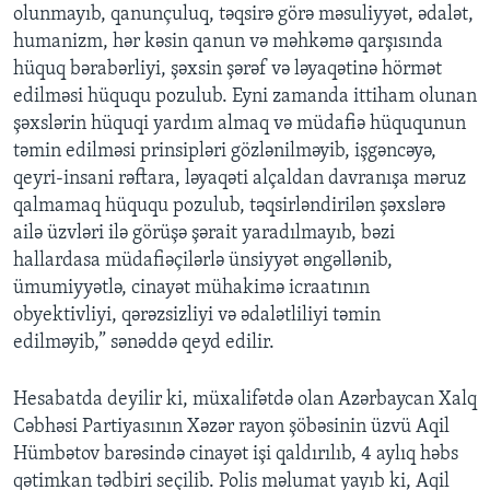
olunmayıb, qanunçuluq, təqsirə görə məsuliyyət, ədalət,
humanizm, hər kəsin qanun və məhkəmə qarşısında
hüquq bərabərliyi, şəxsin şərəf və ləyaqətinə hörmət
edilməsi hüququ pozulub. Eyni zamanda ittiham olunan
şəxslərin hüquqi yardım almaq və müdafiə hüququnun
təmin edilməsi prinsipləri gözlənilməyib, işgəncəyə,
qeyri-insani rəftara, ləyaqəti alçaldan davranışa məruz
qalmamaq hüququ pozulub, təqsirləndirilən şəxslərə
ailə üzvləri ilə görüşə şərait yaradılmayıb, bəzi
hallardasa müdafiəçilərlə ünsiyyət əngəllənib,
ümumiyyətlə, cinayət mühakimə icraatının
obyektivliyi, qərəzsizliyi və ədalətliliyi təmin
edilməyib,” sənəddə qeyd edilir.
Hesabatda deyilir ki, müxalifətdə olan Azərbaycan Xalq
Cəbhəsi Partiyasının Xəzər rayon şöbəsinin üzvü Aqil
Hümbətov barəsində cinayət işi qaldırılıb, 4 aylıq həbs
qətimkan tədbiri seçilib. Polis məlumat yayıb ki, Aqil