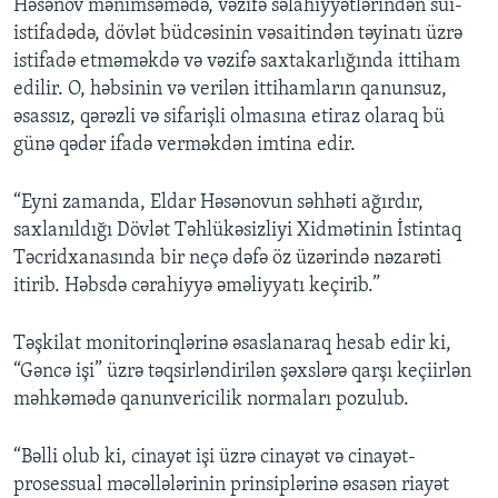
Həsənov mənimsəmədə, vəzifə səlahiyyətlərindən sui-
istifadədə, dövlət büdcəsinin vəsaitindən təyinatı üzrə
istifadə etməməkdə və vəzifə saxtakarlığında ittiham
edilir. O, həbsinin və verilən ittihamların qanunsuz,
əsassız, qərəzli və sifarişli olmasına etiraz olaraq bü
günə qədər ifadə verməkdən imtina edir.
“Eyni zamanda, Eldar Həsənovun səhhəti ağırdır,
saxlanıldığı Dövlət Təhlükəsizliyi Xidmətinin İstintaq
Təcridxanasında bir neçə dəfə öz üzərində nəzarəti
itirib. Həbsdə cərahiyyə əməliyyatı keçirib.”
Təşkilat monitorinqlərinə əsaslanaraq hesab edir ki,
“Gəncə işi” üzrə təqsirləndirilən şəxslərə qarşı keçiirlən
məhkəmədə qanunvericilik normaları pozulub.
“Bəlli olub ki, cinayət işi üzrə cinayət və cinayət-
prosessual məcəllələrinin prinsiplərinə əsasən riayət