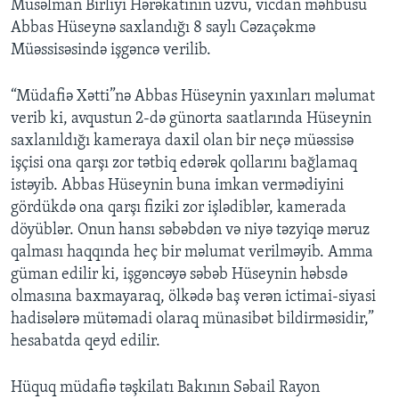
Müsəlman Birliyi Hərəkatının üzvü, vicdan məhbusu
Abbas Hüseynə saxlandığı 8 saylı Cəzaçəkmə
Müəssisəsində işgəncə verilib.
“Müdafiə Xətti”nə Abbas Hüseynin yaxınları məlumat
verib ki, avqustun 2-də günorta saatlarında Hüseynin
saxlanıldığı kameraya daxil olan bir neçə müəssisə
işçisi ona qarşı zor tətbiq edərək qollarını bağlamaq
istəyib. Abbas Hüseynin buna imkan vermədiyini
gördükdə ona qarşı fiziki zor işlədiblər, kamerada
döyüblər. Onun hansı səbəbdən və niyə təzyiqə məruz
qalması haqqında heç bir məlumat verilməyib. Amma
güman edilir ki, işgəncəyə səbəb Hüseynin həbsdə
olmasına baxmayaraq, ölkədə baş verən ictimai-siyasi
hadisələrə mütəmadi olaraq münasibət bildirməsidir,”
hesabatda qeyd edilir.
Hüquq müdafiə təşkilatı Bakının Səbail Rayon