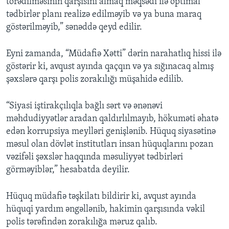
törədilməsinin qarşısını almaq məqsədi ilə optimal
tədbirlər planı realizə edilməyib və ya buna maraq
göstərilməyib,” sənəddə qeyd edilir.
Eyni zamanda, “Müdafiə Xətti” dərin narahatlıq hissi ilə
göstərir ki, avqust ayında qaçqın və ya sığınacaq almış
şəxslərə qarşı polis zorakılığı müşahidə edilib.
“Siyasi iştirakçılıqla bağlı sərt və ənənəvi
məhdudiyyətlər aradan qaldırlılmayıb, hökuməti əhatə
edən korrupsiya meylləri genişlənib. Hüquq siyasətinə
məsul olan dövlət institutları insan hüquqlarını pozan
vəzifəli şəxslər haqqında məsuliyyət tədbirləri
görməyiblər,” hesabatda deyilir.
Hüquq müdafiə təşkilatı bildirir ki, avqust ayında
hüquqi yardım əngəllənib, hakimin qarşısında vəkil
polis tərəfindən zorakılığa məruz qalıb.