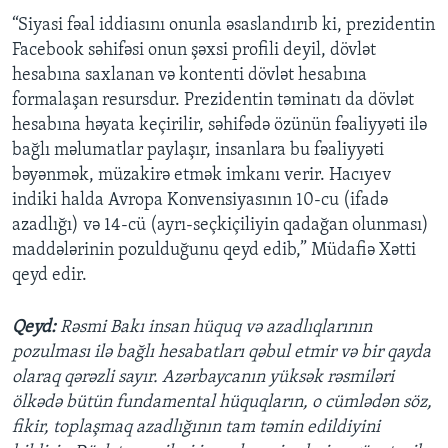
“Siyasi fəal iddiasını onunla əsaslandırıb ki, prezidentin
Facebook səhifəsi onun şəxsi profili deyil, dövlət
hesabına saxlanan və kontenti dövlət hesabına
formalaşan resursdur. Prezidentin təminatı da dövlət
hesabına həyata keçirilir, səhifədə özünün fəaliyyəti ilə
bağlı məlumatlar paylaşır, insanlara bu fəaliyyəti
bəyənmək, müzakirə etmək imkanı verir. Hacıyev
indiki halda Avropa Konvensiyasının 10-cu (ifadə
azadlığı) və 14-cü (ayrı-seçkiçiliyin qadağan olunması)
maddələrinin pozulduğunu qeyd edib,” Müdafiə Xətti
qeyd edir.
Qeyd:
Rəsmi Bakı insan hüquq və azadlıqlarının
pozulması ilə bağlı hesabatları qəbul etmir və bir qayda
olaraq qərəzli sayır. Azərbaycanın yüksək rəsmiləri
ölkədə bütün fundamental hüquqların, o cümlədən söz,
fikir, toplaşmaq azadlığının tam təmin edildiyini