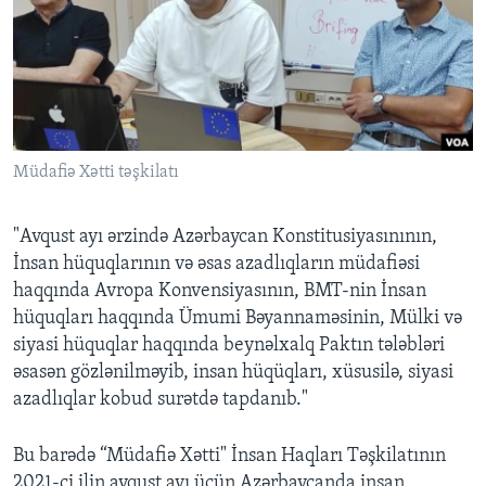
BIZI IZLƏYIN
Dillər
Müdafiə Xətti təşkilatı
"Avqust ayı ərzində Azərbaycan Konstitusiyasınının,
İnsan hüquqlarının və əsas azadlıqların müdafiəsi
haqqında Avropa Konvensiyasının, BMT-nin İnsan
hüquqları haqqında Ümumi Bəyannaməsinin, Mülki və
siyasi hüquqlar haqqında beynəlxalq Paktın tələbləri
əsasən gözlənilməyib, insan hüqüqları, xüsusilə, siyasi
azadlıqlar kobud surətdə tapdanıb."
Bu barədə “Müdafiə Xətti" İnsan Haqları Təşkilatının
2021-ci ilin avqust ayı üçün Azərbaycanda insan