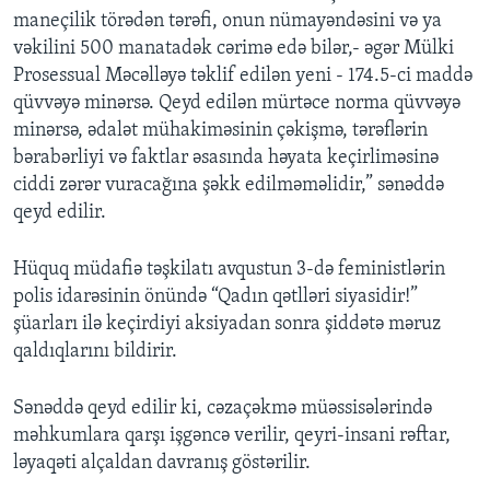
maneçilik törədən tərəfi, onun nümayəndəsini və ya
vəkilini 500 manatadək cərimə edə bilər,- əgər Mülki
Prosessual Məcəlləyə təklif edilən yeni - 174.5-ci maddə
qüvvəyə minərsə. Qeyd edilən mürtəce norma qüvvəyə
minərsə, ədalət mühakiməsinin çəkişmə, tərəflərin
bərabərliyi və faktlar əsasında həyata keçirliməsinə
ciddi zərər vuracağına şəkk edilməməlidir,” sənəddə
qeyd edilir.
Hüquq müdafiə təşkilatı avqustun 3-də feministlərin
polis idarəsinin önündə “Qadın qətlləri siyasidir!”
şüarları ilə keçirdiyi aksiyadan sonra şiddətə məruz
qaldıqlarını bildirir.
Sənəddə qeyd edilir ki, cəzaçəkmə müəssisələrində
məhkumlara qarşı işgəncə verilir, qeyri-insani rəftar,
ləyaqəti alçaldan davranış göstərilir.