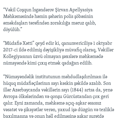
“Vəkil Coşqun İsgəndərov Şirvan Apellyasiya
Məhkəməsində həmin şəhərin polis şöbəsinin
əməkdaşları tərəfindən zorakılığa məruz qalıb,
döyülüb.”
“Müdafiə Xətti” qeyd edir ki, qanunvericiliyə 1 oktyabr
2017-ci ildə edilmiş dəyişikliyə müvafiq olaraq, Vəkillər
Kollegiyasının üzvü olmayan şəxslərə məhkəmədə
nümayəndə kimi çıxış etmək qadağan edilib.
“Nümayəndəlik institutunun məhdudlaşdırılması ilə
hüquq müdafiəçilərinın sayı kəskin şəkildə azalıb. Son
illər Azərbaycanda vəkillərin sayı (1844) artsa da, yenə
Avropa ölkələrindən və qonşu Gürcüstandan çox geri
qalır. Eyni zamanda, məhkəmə açıq-aşkar əsassız
vəsatət və şikayətlər verən, yaxud işə düzgün və tezliklə
baxılmasına və onun həll edilməsinə aşkar surətdə