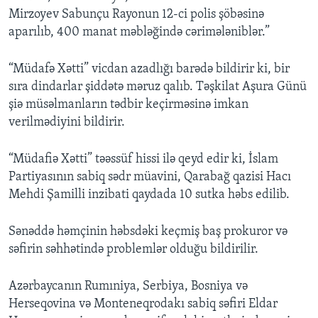
Mirzoyev Sabunçu Rayonun 12-ci polis şöbəsinə
aparılıb, 400 manat məbləğində cərimələniblər.”
“Müdafə Xətti” vicdan azadlığı barədə bildirir ki, bir
sıra dindarlar şiddətə məruz qalıb. Təşkilat Aşura Günü
şiə müsəlmanların tədbir keçirməsinə imkan
verilmədiyini bildirir.
“Müdafiə Xətti” təəssüf hissi ilə qeyd edir ki, İslam
Partiyasının sabiq sədr müavini, Qarabağ qazisi Hacı
Mehdi Şamilli inzibati qaydada 10 sutka həbs edilib.
Sənəddə həmçinin həbsdəki keçmiş baş prokuror və
səfirin səhhətində problemlər olduğu bildirilir.
Azərbaycanın Rumıniya, Serbiya, Bosniya və
Herseqovina və Monteneqrodakı sabiq səfiri Eldar