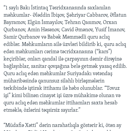
“1 saylı Bakı İstintaq Təsridxanasında saxlanılan
məhkumlar- Ələddin İbişov, Şəhriyar Cabbarov, Əflatun
Bayramov, Elgün İsmayılov, Tehran Qasımov, Orxan
Qurbanov, Amin Həsənov, Cavid Əmənov, Yusif İmanov,
Samir Qurbanov və Babək Məmmədli quru aclıq
ediblər. Məhkumların ailə üzvləri bildirib ki, quru aclıq
edən məhkumları cərimə təcridxanasına (“kars”)
keçiriblər, onları qandal ilə çarpayının dəmir dirəyinə
bağlayıblar, sanitar qovşağına belə getmək yasaq edilib.
Quru aclıq edən məhkumlar Suriyadakı vətəndaş
müharibəsində qanunsuz silahlı birləşmələrin
tərkibində iştirak ittihamı ilə həbs olunublar. “Tovuz
işi” kimi bilinən cinayət işi üzrə mühakimə olunan və
quru aclıq edən məhkumlar ittihamları saxta hesab
etməklə, özlərini təqsirsiz sayırlar.”
“Müdafiə Xətti” dərin narahatlıqla göstərir ki, ötən ay