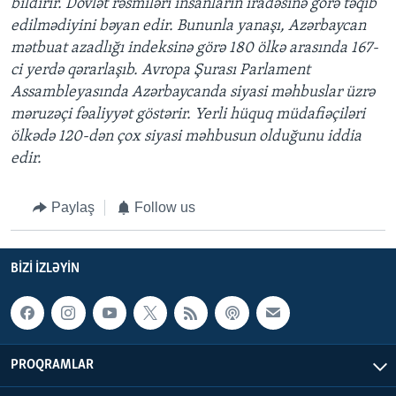
bildirir. Dövlət rəsmiləri insanların iradəsinə görə təqib
edilmədiyini bəyan edir. Bununla yanaşı, Azərbaycan
mətbuat azadlığı indeksinə görə 180 ölkə arasında 167-
ci yerdə qərarlaşıb. Avropa Şurası Parlament
Assambleyasında Azərbaycanda siyasi məhbuslar üzrə
məruzəçi fəaliyyət göstərir. Yerli hüquq müdafiəçiləri
ölkədə 120-dən çox siyasi məhbusun olduğunu iddia
edir.
Paylaş
Follow us
BIZI IZLƏYIN
PROQRAMLAR