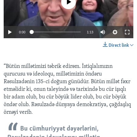
0:00
1:13
Direct link
“Bütün millətimizi təbrik edirəm. İstiqlalımızın
qurucusu və ideoloqu, millətimizin öndəru
Rəsulzadənin 135-ci doğum günüdür. Bütün millət fəxr
etməlidir ki, onun taleyində və tarixində bu cür işıqlı
bir adam olub, bu cür böyük lider olub, bu cür böyük
öndər olub. Rəsulzadə dünyaya demokratiya, çağdaşlıq
örnəyi verib.
Bu cümhuriyyət dəyərlərini,