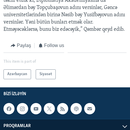
təklif etdik ki, Diplomatiya Akademiyasına da
Əlimərdan bəy Topçubaşovun adını versinlər, Gəncə
universitetlərindən birinə Nəsib bəy Yusifbəyovun adını
versinlər. Yəni bütün bunları etmək olar.
Etməyəcəklərsə, bunu biz edəcəyik,” Qəmbər qeyd edib.
Paylaş
Follow us
This item is part of
Azərbaycan
Siyasət
BIZI IZLƏYIN
PROQRAMLAR