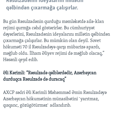
Rəsulzadənin ideyalarını millətin
qəlbindən çıxarmağa çalışırlar.
Bu gün Rəsulzadənin qurduğu məmləkətdə ailə-klan
rejimi qurmğa cəhd göstərirlər. Bu cümhuriyyət
dəyərlərini, Rəsulzadənin ideyalarını millətin qəlbindən
çıxarmağa çalışırlar. Bu mümkün olan deyil. Sovet
hökuməti 70 il Rəsulzadəyə qarşı mübarizə apardı,
məğlub oldu. İlham Əliyev rejimi də məğlub olacaq,”
Həsənli qeyd edib.
Əli Kərimli: “Rəsulzadə qəlblərdədir, Azərbaycan
durduqca Rəsulzadə də duracaq”
AXCP sədri Əli Kərimli Məhəmməd Əmin Rəsulzadəyə
Azərbaycan hökumətinin münasibətini `yarıtmaz,
qısqanc, gözügötürməz` adlandırıb.