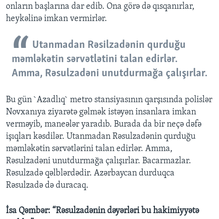
onların başlarına dar edib. Ona görə də qısqanırlar,
heykəlinə imkan vermirlər.
Utanmadan Rəsilzadənin qurduğu
məmləkətin sərvətlətini talan edirlər.
Amma, Rəsulzadəni unutdurmağa çalışırlar.
Bu gün `Azadlıq` metro stansiyasının qarşısında polislər
Novxanıya ziyarətə gəlmək istəyən insanlara imkan
verməyib, maneələr yaradıb. Burada da bir neçə dəfə
işıqları kəsdilər. Utanmadan Rəsulzadənin qurduğu
məmləkətin sərvətlərini talan edirlər. Amma,
Rəsulzadəni unutdurmağa çalışırlar. Bacarmazlar.
Rəsulzadə qəlblərdədir. Azərbaycan durduqca
Rəsulzadə də duracaq.
İsa Qəmbər: “Rəsulzadənin dəyərləri bu hakimiyyətə