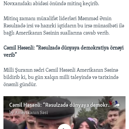
Novxanıdakı abidəsi önündə mitinq keçirib.
Mitinq zamanı müxalifət liderləri Məmməd Əmin
Rəsulzadə irsi və hazırki iqtidarın bu irsə münasibəti ilə
bağlı Amerikanın Səsinin suallarına cavab verib.
Cəmil Həsənli: “Rəsulzadə dünyaya demokratiya örnəyi
verib”
Milli Şuranın sədri Cəmil Həsənli Amerikanın Səsinə
bildirib ki, bu gün xalqın milli taleyində və tarixində
önəmli gündür.
Cəmil Həsənli: “Rəsulzadə dünyaya demokratiya örnəyi verib”
by
Amerikanın Səsi
No media source currently available