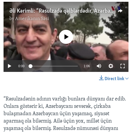
Əli Kərimli: “Rəsulzadə qəlblərdədir, Azərbaycan durduqca Rəsulzadə də duracaq”
by
Amerikanın Səsi
No media source currently available
0:00
1:06
Direct link
“Rəsulzadənin adının varlığı bunlara dünyanı dar edib.
Onlara göstərir ki, Azərbaycanı sevərək, çirkaba
bulaşmadan Azərbaycan üçün yaşamaq, siyasət
aparmaq ola bilərmiş. Ailə üçün yox, millət üçün
yaşamaq ola bilərmiş. Rəsulzadə nümunəsi dünyanı