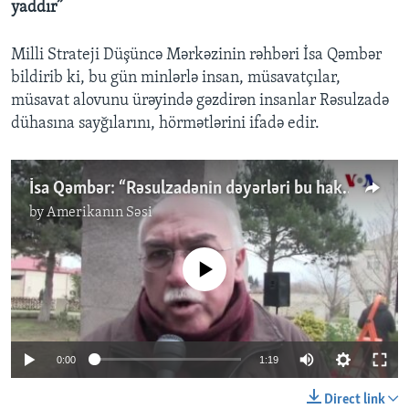
yaddır”
Milli Strateji Düşüncə Mərkəzinin rəhbəri İsa Qəmbər
bildirib ki, bu gün minlərlə insan, müsavatçılar,
müsavat alovunu ürəyində gəzdirən insanlar Rəsulzadə
dühasına sayğılarını, hörmətlərini ifadə edir.
İsa Qəmbər: “Rəsulzadənin dəyərləri bu hakimiyyətə yaddır”
by
Amerikanın Səsi
No media source currently available
0:00
1:19
Direct link