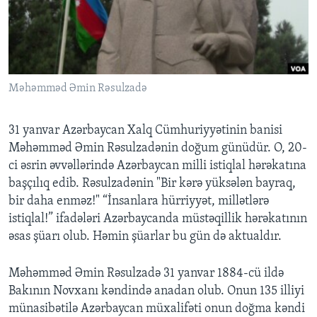
BIZI IZLƏYIN
Məhəmməd Əmin Rəsulzadə
Dillər
31 yanvar Azərbaycan Xalq Cümhuriyyətinin banisi
Məhəmməd Əmin Rəsulzadənin doğum günüdür. O, 20-
ci əsrin əvvəllərində Azərbaycan milli istiqlal hərəkatına
başçılıq edib. Rəsulzadənin "Bir kərə yüksələn bayraq,
bir daha enməz!" “İnsanlara hürriyyət, millətlərə
istiqlal!” ifadələri Azərbaycanda müstəqillik hərəkatının
əsas şüarı olub. Həmin şüarlar bu gün də aktualdır.
Məhəmməd Əmin Rəsulzadə 31 yanvar 1884-cü ildə
Bakının Novxanı kəndində anadan olub. Onun 135 illiyi
münasibətilə Azərbaycan müxalifəti onun doğma kəndi