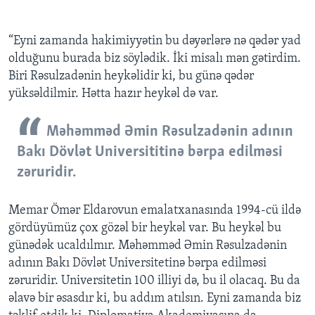
“Eyni zamanda hakimiyyətin bu dəyərlərə nə qədər yad
olduğunu burada biz söylədik. İki misalı mən gətirdim.
Biri Rəsulzadənin heykəlidir ki, bu günə qədər
yüksəldilmir. Hətta hazır heykəl də var.
Məhəmməd Əmin Rəsulzadənin adının
Bakı Dövlət Universititinə bərpa edilməsi
zəruridir.
Memar Ömər Eldarovun emalatxanasında 1994-cü ildə
gördüyümüz çox gözəl bir heykəl var. Bu heykəl bu
günədək ucaldılmır. Məhəmməd Əmin Rəsulzadənin
adının Bakı Dövlət Universitetinə bərpa edilməsi
zəruridir. Universitetin 100 illiyi də, bu il olacaq. Bu da
əlavə bir əsasdır ki, bu addım atılsın. Eyni zamanda biz