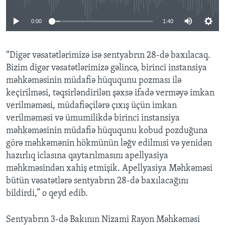
0:00
1:40
“Digər vəsatətlərimizə isə sentyabrın 28-də baxılacaq.
Bizim digər vəsatətlərimizə gəlincə, birinci instansiya
məhkəməsinin müdafiə hüququnu pozması ilə
keçirilməsi, təqsirləndirilən şəxsə ifadə verməyə imkan
verilməməsi, müdafiəçilərə çıxış üçün imkan
verilməməsi və ümumilikdə birinci instansiya
məhkəməsinin müdafiə hüququnu kobud pozduğuna
görə məhkəmənin hökmünün ləğv edilmısi və yenidən
hazırlıq iclasına qaytarılmasını apellyasiya
məhkməsindən xahiş etmişik. Apellyasiya Məhkəməsi
bütün vəsatətlərə sentyabrın 28-də baxılacağını
bildirdi,” o qeyd edib.
Sentyabrın 3-də Bakının Nizami Rayon Məhkəməsi