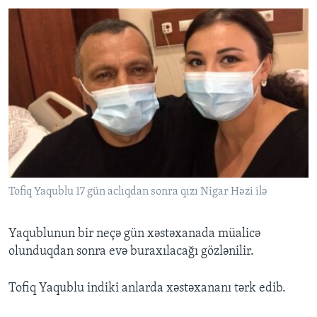
Tofiq Yaqublu 17 gün aclıqdan sonra qızı Nigar Həzi ilə
Yaqublunun bir neçə gün xəstəxanada müalicə
olunduqdan sonra evə buraxılacağı gözlənilir.
Tofiq Yaqublu indiki anlarda xəstəxananı tərk edib.