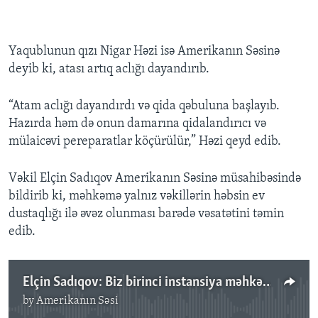
Yaqublunun qızı Nigar Həzi isə Amerikanın Səsinə
deyib ki, atası artıq aclığı dayandırıb.
“Atam aclığı dayandırdı və qida qəbuluna başlayıb.
Hazırda həm də onun damarına qidalandırıcı və
mülaicəvi pereparatlar köçürülür,” Həzi qeyd edib.
Vəkil Elçin Sadıqov Amerikanın Səsinə müsahibəsində
bildirib ki, məhkəmə yalnız vəkillərin həbsin ev
dustaqlığı ilə əvəz olunması barədə vəsatətini təmin
edib.
Elçin Sadıqov: Biz birinci instansiya məhkəməsinin hökmünün ləğvini istəyirik
by
Amerikanın Səsi
No media source currently available