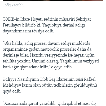
Tofiq Yaqublu
TƏBİB-in İdarə Heyəti sədrinin müşaviri Şəhriyar
Fətullayev bildirib ki, Yaqubluya dərhal aclığı
dayandırmasını tövsiyə edib.
“Əks halda, aclıq prosesi davam etdiyi müddətdə
orqanizmində gedən metobolik proseslər daha da
dərinləşə bilər. Hazırkı vəziyyətində isə həyatı üçün
təhlükə yoxdur. Ümumi olaraq, Yaqublunun vəziyyəti
kafi-ağır qiymətləndirilir," o qeyd edib.
Ədliyyə Nazirliyinin Tibb Baş İdarəsinin rəisi Rafael
Mehdiyev lazım olan bütün tədbirlərin görüldüyünü
qeyd edib.
"Xəstəxanada şərait yaradılıb. Qida qəbul etməsə də,