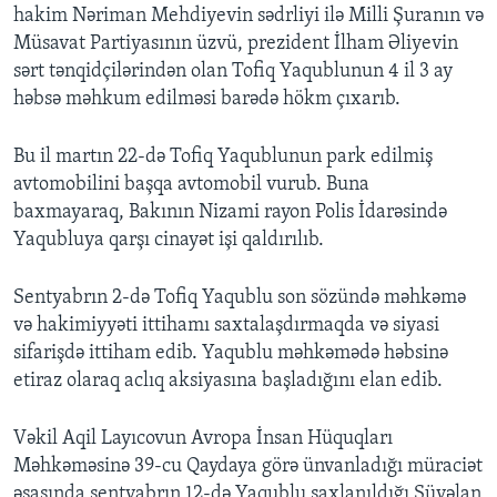
hakim Nəriman Mehdiyevin sədrliyi ilə Milli Şuranın və
Müsavat Partiyasının üzvü, prezident İlham Əliyevin
sərt tənqidçilərindən olan Tofiq Yaqublunun 4 il 3 ay
həbsə məhkum edilməsi barədə hökm çıxarıb.
Bu il martın 22-də Tofiq Yaqublunun park edilmiş
avtomobilini başqa avtomobil vurub. Buna
baxmayaraq, Bakının Nizami rayon Polis İdarəsində
Yaqubluya qarşı cinayət işi qaldırılıb.
Sentyabrın 2-də Tofiq Yaqublu son sözündə məhkəmə
və hakimiyyəti ittihamı saxtalaşdırmaqda və siyasi
sifarişdə ittiham edib. Yaqublu məhkəmədə həbsinə
etiraz olaraq aclıq aksiyasına başladığını elan edib.
Vəkil Aqil Layıcovun Avropa İnsan Hüquqları
Məhkəməsinə 39-cu Qaydaya görə ünvanladığı müraciət
əsasında sentyabrın 12-də Yaqublu saxlanıldığı Şüvəlan