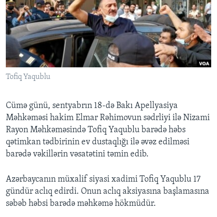
BIZI IZLƏYIN
Dillər
Tofiq Yaqublu
Cümə günü, sentyabrın 18-də Bakı Apellyasiya
Məhkəməsi hakim Elmar Rəhimovun sədrliyi ilə Nizami
Rayon Məhkəməsində Tofiq Yaqublu barədə həbs
qətimkan tədbirinin ev dustaqlığı ilə əvəz edilməsi
barədə vəkillərin vəsatətini təmin edib.
Azərbaycanın müxalif siyasi xadimi Tofiq Yaqublu 17
gündür aclıq edirdi. Onun aclıq aksiyasına başlamasına
səbəb həbsi barədə məhkəmə hökmüdür.