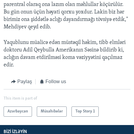
parentral olaraq ona lazım olan məhlullar köçürülür.
Bu gün onun üçün həyati qorxu yoxdur. Lakin biz hər
birimiz ona şiddətlə aclığı dayandırmağı tövsiyə etdik,"
Mehdiyev qeyd edib.
Yaqublunu müalicə edən müstəqil həkim, tibb elmləri
doktoru Adil Qeybulla Amerikanın Səsinə bildirib ki,
aclığın davam etdirilməsi koma vəziyyətini qaçılmaz
edir.
Paylaş
Follow us
This item is part of
Azərbaycan
Müsahibələr
Top Story 1
BIZI IZLƏYIN