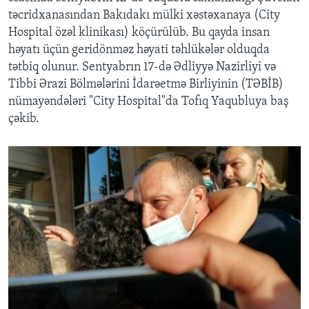
təcridxanasından Bakıdakı mülki xəstəxanaya (City
Hospital özəl klinikası) köçürülüb. Bu qayda insan
həyatı üçün geridönməz həyati təhlükələr olduqda
tətbiq olunur. Sentyabrın 17-də Ədliyyə Nazirliyi və
Tibbi Ərazi Bölmələrini İdarəetmə Birliyinin (TƏBİB)
nümayəndələri "City Hospital"da Tofıq Yaqubluya baş
çəkib.