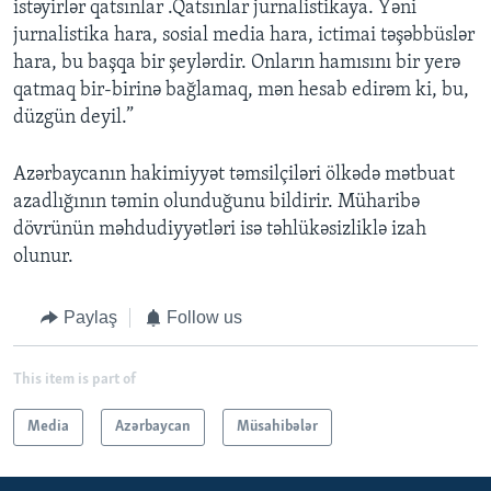
istəyirlər qatsınlar .Qatsınlar jurnalistikaya. Yəni
jurnalistika hara, sosial media hara, ictimai təşəbbüslər
hara, bu başqa bir şeylərdir. Onların hamısını bir yerə
qatmaq bir-birinə bağlamaq, mən hesab edirəm ki, bu,
düzgün deyil.”
Azərbaycanın hakimiyyət təmsilçiləri ölkədə mətbuat
azadlığının təmin olunduğunu bildirir. Müharibə
dövrünün məhdudiyyətləri isə təhlükəsizliklə izah
olunur.
Paylaş
Follow us
This item is part of
Media
Azərbaycan
Müsahibələr