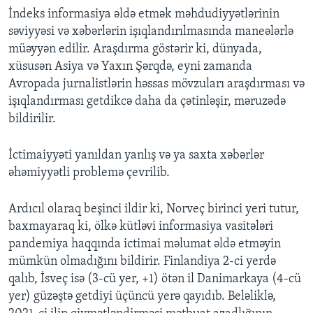
İndeks informasiya əldə etmək məhdudiyyətlərinin
səviyyəsi və xəbərlərin işıqlandırılmasında maneələrlə
müəyyən edilir. Araşdırma göstərir ki, dünyada,
xüsusən Asiya və Yaxın Şərqdə, eyni zamanda
Avropada jurnalistlərin həssas mövzuları araşdırması və
işıqlandırması getdikcə daha da çətinləşir, məruzədə
bildirilir.
İctimaiyyəti yanıldan yanlış və ya saxta xəbərlər
əhəmiyyətli problemə çevrilib.
Ardıcıl olaraq beşinci ildir ki, Norveç birinci yeri tutur,
baxmayaraq ki, ölkə kütləvi informasiya vasitələri
pandemiya haqqında ictimai məlumat əldə etməyin
mümkün olmadığını bildirir. Finlandiya 2-ci yerdə
qalıb, İsveç isə (3-cü yer, +1) ötən il Danimarkaya (4-cü
yer) güzəştə getdiyi üçüncü yerə qayıdıb. Beləliklə,