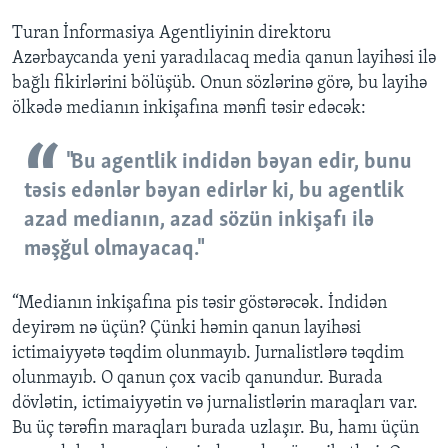
Turan İnformasiya Agentliyinin direktoru
Azərbaycanda yeni yaradılacaq media qanun layihəsi ilə
bağlı fikirlərini bölüşüb. Onun sözlərinə görə, bu layihə
ölkədə medianın inkişafına mənfi təsir edəcək:
"Bu agentlik indidən bəyan edir, bunu
təsis edənlər bəyan edirlər ki, bu agentlik
azad medianın, azad sözün inkişafı ilə
məşğul olmayacaq."
“Medianın inkişafına pis təsir göstərəcək. İndidən
deyirəm nə üçün? Çünki həmin qanun layihəsi
ictimaiyyətə təqdim olunmayıb. Jurnalistlərə təqdim
olunmayıb. O qanun çox vacib qanundur. Burada
dövlətin, ictimaiyyətin və jurnalistlərin maraqları var.
Bu üç tərəfin maraqları burada uzlaşır. Bu, hamı üçün