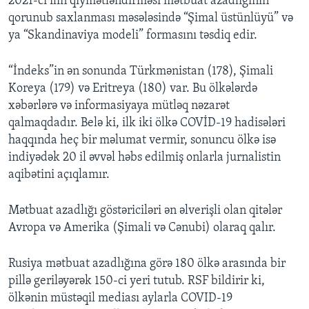
2021-ci ilin qiymətləndirməsi mətbuat azadlığının
qorunub saxlanması məsələsində “Şimal üstünlüyü” və
ya “Skandinaviya modeli” formasını təsdiq edir.
“İndeks”in ən sonunda Türkmənistan (178), Şimali
Koreya (179) və Eritreya (180) var. Bu ölkələrdə
xəbərlərə və informasiyaya mütləq nəzarət
qalmaqdadır. Belə ki, ilk iki ölkə COVİD-19 hadisələri
haqqında heç bir məlumat vermir, sonuncu ölkə isə
indiyədək 20 il əvvəl həbs edilmiş onlarla jurnalistin
aqibətini açıqlamır.
Mətbuat azadlığı göstəriciləri ən əlverişli olan qitələr
Avropa və Amerika (Şimali və Cənubi) olaraq qalır.
Rusiya mətbuat azadlığına görə 180 ölkə arasında bir
pillə geriləyərək 150-ci yeri tutub. RSF bildirir ki,
ölkənin müstəqil mediası aylarla COVID-19