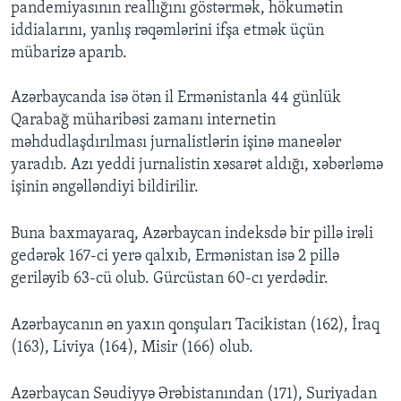
pandemiyasının reallığını göstərmək, hökumətin
iddialarını, yanlış rəqəmlərini ifşa etmək üçün
mübarizə aparıb.
Azərbaycanda isə ötən il Ermənistanla 44 günlük
Qarabağ müharibəsi zamanı internetin
məhdudlaşdırılması jurnalistlərin işinə maneələr
yaradıb. Azı yeddi jurnalistin xəsarət aldığı, xəbərləmə
işinin əngəlləndiyi bildirilir.
Buna baxmayaraq, Azərbaycan indeksdə bir pillə irəli
gedərək 167-ci yerə qalxıb, Ermənistan isə 2 pillə
geriləyib 63-cü olub. Gürcüstan 60-cı yerdədir.
Azərbaycanın ən yaxın qonşuları Tacikistan (162), İraq
(163), Liviya (164), Misir (166) olub.
Azərbaycan Səudiyyə Ərəbistanından (171), Suriyadan