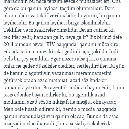
maraqlıdır, bu necə tənzimləyəcək münasibətləri. Ona
görə də bu qanun layihəsi təqdim olunmalıdır. Dərc
olunmalıdır və təklif verilməlidir, buyurun, bu qanun
layihəsidir. Bu qanun layihəsi birgə işlənilməlidir.
Təkliflər və müzakirələr olmalıdır. Bəyan edirlər ki,
təkliflər gəlir, haradan gəlir, nəyə gəlir? Biz birinci dəfə
20 il bundan əvvəl "KİV haqqında" qanunu müzakirə
edəndə ictimai müzakirələr gedirdi açıq şəkildə. İndi
belə bir şey yoxddur. Əgər nəzərə alsaq ki, o qanuna
onlar nə qədər düzəlişlər elədilər, sərtləşdirdilər. Bu gün
də həmin o agentliyin yaranması məramnaməsini
götürsək orada azad mətbuat, azad söz ifadələri
tamamilə yoxdur. Bu agentlik indidən bəyan edir, bunu
təsis edənlər bəyan edirlər ki, bu agentlik azad
medianın, azad sözün inkişafı ilə məşğul olmayacaq.
Mən belə hesab edirəm ki, həmin o media haqqında
qanun məhdudlaşdırıcı qanun olacaq. Bunun da əsas
məqsədi nədən ibarətdir, bura sosial şəbəkələri də