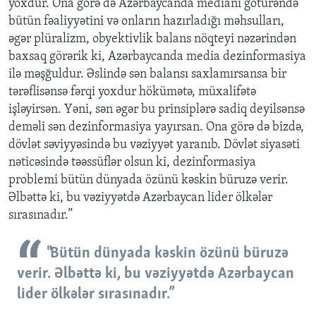
yoxdur. Ona görə də Azərbaycanda medianı götürəndə
bütün fəaliyyətini və onların hazırladığı məhsulları,
əgər plüralizm, obyektivlik balans nöqteyi nəzərindən
baxsaq görərik ki, Azərbaycanda media dezinformasiya
ilə məşğuldur. Əslində sən balansı saxlamırsansa bir
tərəflisənsə fərqi yoxdur hökümətə, müxalifətə
işləyirsən. Yəni, sən əgər bu prinsiplərə sadiq deyilsənsə
deməli sən dezinformasiya yayırsan. Ona görə də bizdə,
dövlət səviyyəsində bu vəziyyət yaranıb. Dövlət siyasəti
nəticəsində təəssüflər olsun ki, dezinformasiya
problemi bütün dünyada özünü kəskin büruzə verir.
Əlbəttə ki, bu vəziyyətdə Azərbaycan lider ölkələr
sırasınadır.”
"Bütün dünyada kəskin özünü büruzə
verir. Əlbəttə ki, bu vəziyyətdə Azərbaycan
lider ölkələr sırasınadır.”