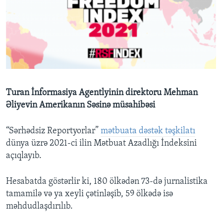
BIZI IZLƏYIN
Dillər
Turan İnformasiya Agentlyinin direktoru Mehman
Əliyevin Amerikanın Səsinə müsahibəsi
“Sərhədsiz Reportyorlar”
mətbuata dəstək təşkilatı
dünya üzrə 2021-ci ilin Mətbuat Azadlığı İndeksini
açıqlayıb.
Hesabatda göstərlir ki, 180 ölkədən 73-də jurnalistika
tamamilə və ya xeyli çətinləşib, 59 ölkədə isə
məhdudlaşdırılıb.