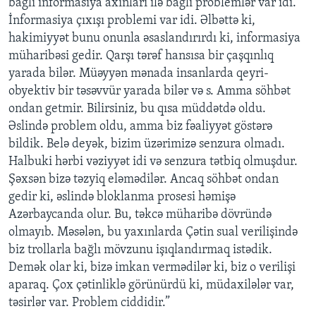
bağlı informasiya axınları ilə bağlı problemlər var idi.
İnformasiya çıxışı problemi var idi. Əlbəttə ki,
hakimiyyət bunu onunla əsaslandırırdı ki, informasiya
müharibəsi gedir. Qarşı tərəf hansısa bir çaşqınlıq
yarada bilər. Müəyyən mənada insanlarda qeyri-
obyektiv bir təsəvvür yarada bilər və s. Amma söhbət
ondan getmir. Bilirsiniz, bu qısa müddətdə oldu.
Əslində problem oldu, amma biz fəaliyyət göstərə
bildik. Belə deyək, bizim üzərimizə senzura olmadı.
Halbuki hərbi vəziyyət idi və senzura tətbiq olmuşdur.
Şəxsən bizə təzyiq eləmədilər. Ancaq söhbət ondan
gedir ki, əslində bloklanma prosesi həmişə
Azərbaycanda olur. Bu, təkcə müharibə dövründə
olmayıb. Məsələn, bu yaxınlarda Çətin sual verilişində
biz trollarla bağlı mövzunu işıqlandırmaq istədik.
Demək olar ki, bizə imkan vermədilər ki, biz o verilişi
aparaq. Çox çətinliklə görünürdü ki, müdaxilələr var,
təsirlər var. Problem ciddidir.”