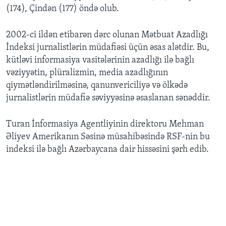
(174), Çindən (177) öndə olub.
2002-ci ildən etibarən dərc olunan Mətbuat Azadlığı
İndeksi jurnalistlərin müdafiəsi üçün əsas alətdir. Bu,
kütləvi informasiya vasitələrinin azadlığı ilə bağlı
vəziyyətin, plüralizmin, media azadlığının
qiymətləndirilməsinə, qanunvericiliyə və ölkədə
jurnalistlərin müdafiə səviyyəsinə əsaslanan sənəddir.
Turan İnformasiya Agentliyinin direktoru Mehman
Əliyev Amerikanın Səsinə müsahibəsində RSF-nin bu
indeksi ilə bağlı Azərbaycana dair hissəsini şərh edib.