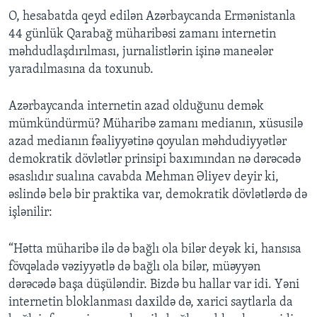
O, hesabatda qeyd edilən Azərbaycanda Ermənistanla
44 günlük Qarabağ müharibəsi zamanı internetin
məhdudlaşdırılması, jurnalistlərin işinə maneələr
yaradılmasına da toxunub.
Azərbaycanda internetin azad olduğunu demək
mümkündürmü? Müharibə zamanı medianın, xüsusilə
azad medianın fəaliyyətinə qoyulan məhdudiyyətlər
demokratik dövlətlər prinsipi baxımından nə dərəcədə
əsaslıdır sualına cavabda Mehman Əliyev deyir ki,
əslində belə bir praktika var, demokratik dövlətlərdə də
işlənilir:
“Hətta müharibə ilə də bağlı ola bilər deyək ki, hansısa
fövqəladə vəziyyətlə də bağlı ola bilər, müəyyən
dərəcədə başa düşüləndir. Bizdə bu hallar var idi. Yəni
internetin bloklanması daxildə də, xarici saytlarla da