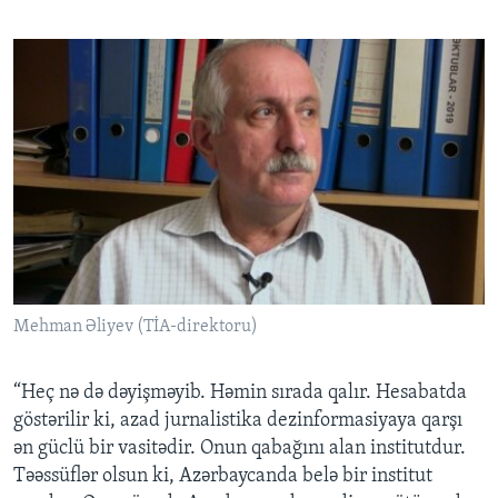
Mehman Əliyev (TİA-direktoru)
“Heç nə də dəyişməyib. Həmin sırada qalır. Hesabatda
göstərilir ki, azad jurnalistika dezinformasiyaya qarşı
ən güclü bir vasitədir. Onun qabağını alan institutdur.
Təəssüflər olsun ki, Azərbaycanda belə bir institut