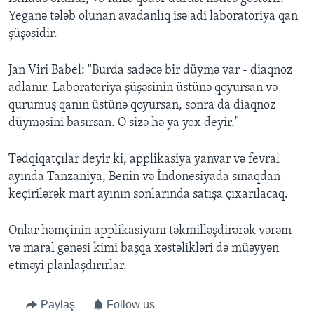
Yeganə tələb olunan avadanlıq isə adi laboratoriya qan
şüşəsidir.
Jan Viri Babel: "Burda sadəcə bir düymə var - diaqnoz
adlanır. Laboratoriya şüşəsinin üstünə qoyursan və
qurumuş qanın üstünə qoyursan, sonra da diaqnoz
düyməsini basırsan. O sizə hə ya yox deyir."
Tədqiqatçılar deyir ki, applikasiya yanvar və fevral
ayında Tanzaniya, Benin və İndonesiyada sınaqdan
keçirilərək mart ayının sonlarında satışa çıxarılacaq.
Onlar həmçinin applikasiyanı təkmilləşdirərək vərəm
və maral gənəsi kimi başqa xəstəlikləri də müəyyən
etməyi planlaşdırırlar.
Paylaş
Follow us