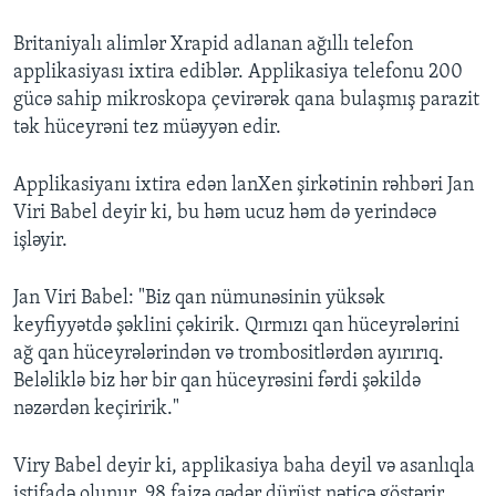
Britaniyalı alimlər Xrapid adlanan ağıllı telefon
applikasiyası ixtira ediblər. Applikasiya telefonu 200
gücə sahip mikroskopa çevirərək qana bulaşmış parazit
tək hüceyrəni tez müəyyən edir.
Applikasiyanı ixtira edən lanXen şirkətinin rəhbəri Jan
Viri Babel deyir ki, bu həm ucuz həm də yerindəcə
işləyir.
Jan Viri Babel: "Biz qan nümunəsinin yüksək
keyfiyyətdə şəklini çəkirik. Qırmızı qan hüceyrələrini
ağ qan hüceyrələrindən və trombositlərdən ayırırıq.
Beləliklə biz hər bir qan hüceyrəsini fərdi şəkildə
nəzərdən keçiririk."
Viry Babel deyir ki, applikasiya baha deyil və asanlıqla
istifadə olunur, 98 faizə qədər dürüst nəticə göstərir.