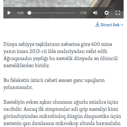
0:00
2:25
BIZI IZLƏYIN
Direct link
Dillər
Dünya səhiyyə təşkilatının xəbərinə görə 600 minə
yaxın insan 2013-cü ildə malariyadan vəfat edib.
Ağcaqanadın yaydığı bu xəstəlik dünyada ən ölümcül
xəstəliklərdən biridir.
Bu fəlakətin üzücü cəhəti əsasən gənc uşaqların
yoluxmasıdır.
Xəstəliyin erkən aşkar olunması uğurlu müalicə üçün
vacibdir. Ancaq ilk simptomlar adi qrip xəstəliyi kimi
göründüyündən mikrobioloq düzgün diaqnostika üçün
xəstənin qan damlasına mikroskop altında baxmalıdır.