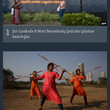
BIZI IZLƏYIN
1
Şri-Lankada 8 Mart Beynəlxalq Qadınlar gününə
Dillər
hazırlıqlar