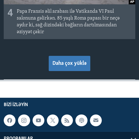
4
Papa Fransis əlil arabası ilə Vatikanda VI Paul
salonuna gəlirkən. 85 yaşlı Roma papası bir neçə
aydır ki, sağ dizindəki bağların dartılmasından
əziyyət çəkir
Daha çox yüklə
BIZI IZLƏYIN
PROQRAMLAR