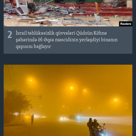
2
İsrail təhlükəsizlik qüvvələri Qüdsün Köhnə
şəhərində Əl-Əqsa məscidinin yerləşdiyi binanın
qapısını bağlayır