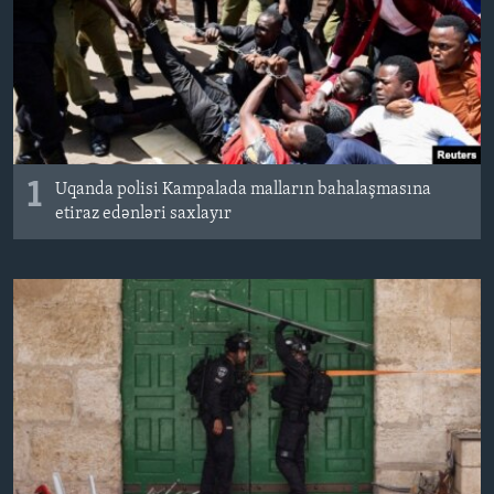
BIZI IZLƏYIN
Dillər
1
Uqanda polisi Kampalada malların bahalaşmasına
etiraz edənləri saxlayır