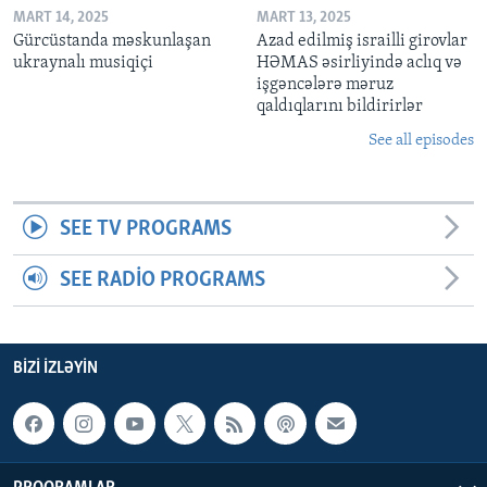
MART 14, 2025
MART 13, 2025
Gürcüstanda məskunlaşan
Azad edilmiş israilli girovlar
ukraynalı musiqiçi
HƏMAS əsirliyində aclıq və
işgəncələrə məruz
qaldıqlarını bildirirlər
See all episodes
SEE TV PROGRAMS
SEE RADIO PROGRAMS
BIZI IZLƏYIN