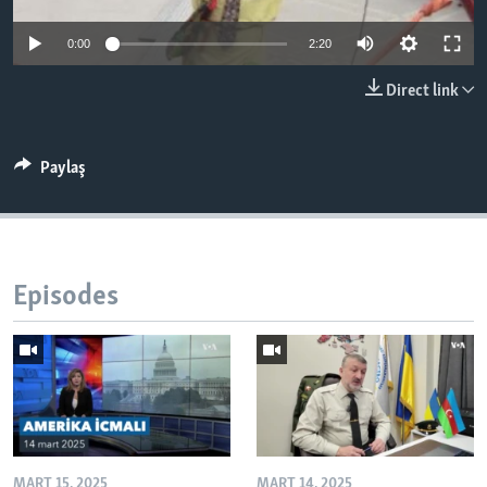
0:00
2:20
BIZI IZLƏYIN
Direct link
Dillər
Paylaş
Episodes
MART 15, 2025
MART 14, 2025