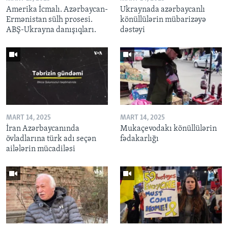
Amerika İcmalı. Azərbaycan-
Ukraynada azərbaycanlı
Ermənistan sülh prosesi.
könüllülərin mübarizəyə
ABŞ-Ukrayna danışıqları.
dəstəyi
MART 14, 2025
MART 14, 2025
İran Azərbaycanında
Mukaçevodakı könüllülərin
övladlarına türk adı seçən
fədakarlığı
ailələrin mücadiləsi