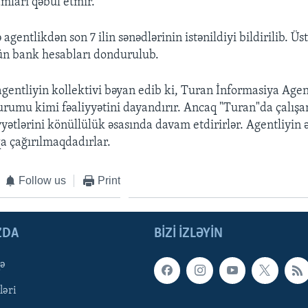
amları qəbul etmir.
agentlikdən son 7 ilin sənədlərinin istənildiyi bildirilib. Üst
ün bank hesabları dondurulub.
agentliyin kollektivi bəyan edib ki, Turan İnformasiya Agen
umu kimi fəaliyyətini dayandırır. Ancaq "Turan"da çalışan
iyyətlərini könüllülük əsasında davam etdirirlər. Agentliyin
qa çağırılmaqdadırlar.
Follow us
Print
ZDA
BIZI IZLƏYIN
qə
ləri