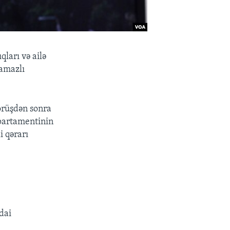
ları və ailə
Namazlı
örüşdən sonra
epartamentinin
i qərarı
dai