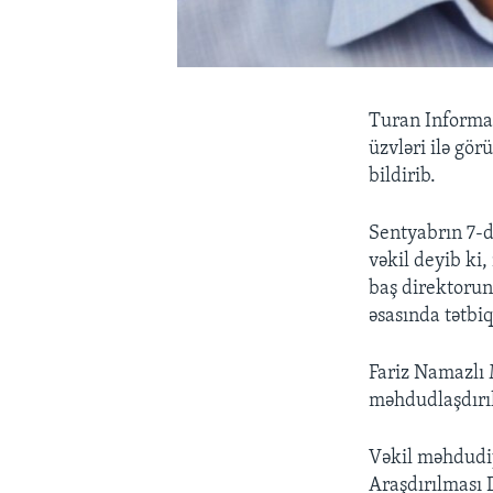
Turan Informas
üzvləri ilə gö
bildirib.
Sentyabrın 7-d
vəkil deyib ki
baş direktorun
əsasında tətbi
Fariz Namazlı
məhdudlaşdırıl
Vəkil məhdudiy
Araşdırılması