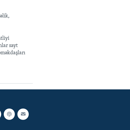
əlik,
tliyi
lar sayt
 əməkdaşları