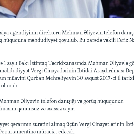
iya agentliyinin direktoru Mehman Əliyevin telefon danışıq
rüş hüququna məhdudiyyət qoyulub. Bu barədə vəkili Fariz 
ə 1 saylı Bakı İstintaq Təcridxanasında Mehman Əliyevlə g
, məhdudiyyət Vergi Cinayətlərinin İbtidai Araşdırılması D
un müavini Qurban Mehrəliyevin 30 avqust 2017-ci il tarixl
q olunub.
 Mehman Əliyevin telefon danışığı və görüş hüququnun
masını qanunsuz və əsassız sayır.
yət qərarının surətini almaq üçün Vergi Cinayətlərinin İbti
 Departamentinə müraciət edəcək.