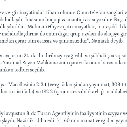
 vergi cinayətində ittiham olunur. Onun telefon zəngləri v
dudlaşdırılmasının hüquqi və məntiqi əsası yoxdur. Başa
dlaşdırıblar. Mehman Əliyev qatı cinayətkar, mütəşəkkil d
r məhdudlaşdırma ilə onun digər qrup üzvləri ilə əlaqəyə gir
xımdan qərar tam əsassız və qanunsuzdur", Namazlı deyib.
avqustun 24-də dindirilməyə çağırılıb və şübhəli şəxs qism
ə Yasamal Rayon Məhkəməsinin qərarı ilə onun barəsində n
imkan tədbiri seçilib.
yət Məcəlləsinin 213.1 (vergi ödənişindən yayınma), 308.1 (
dən sui-istifadə) və 192.2 (qanunsuz sahibkarlıq) maddələri 
iyi avqustun 8-də Turan Agentliyinin fəaliyyətinin səyyar v
şlayıb. Nazirlik iddia edir ki, 60 min manat vergidən yayınd