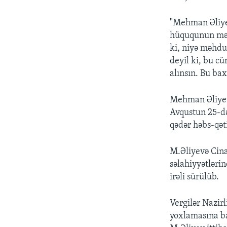
"Mehman Əliyev
hüququnun məh
ki, niyə məhdu
deyil ki, bu cü
alınsın. Bu ba
Mehman Əliyev 
Avqustun 25-d
qədər həbs-qət
M.Əliyevə Cina
səlahiyyətlərin
irəli sürülüb.
Vergilər Nazirl
yoxlamasına ba