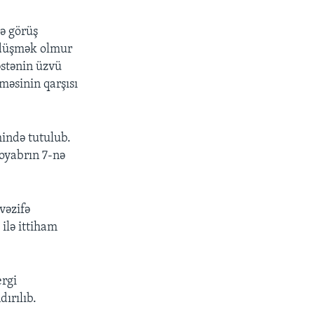
ə görüş
 düşmək olmur
əstənin üzvü
məsinin qarşısı
ində tutulub.
oyabrın 7-nə
vəzifə
ilə ittiham
ergi
ırılıb.