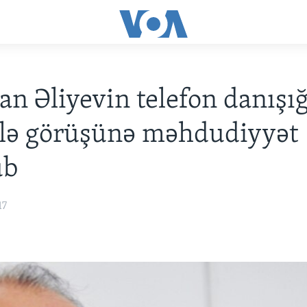
 Əliyevin telefon danışığ
 ilə görüşünə məhdudiyyət
ub
17