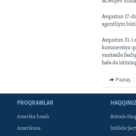
M.Əliyev ittih
Avqustun 17-də 
agentliyin büt
Avqustun 31-i 
kommersiya qur
vasitəsilə fəal
hələ də istinta
Paylaş
PROQRAMLAR
HAQQIMI
Amerika İcmalı
Bizimlə Əla
LEARNING ENGLISH
Amerikana
İstifadə Şərt