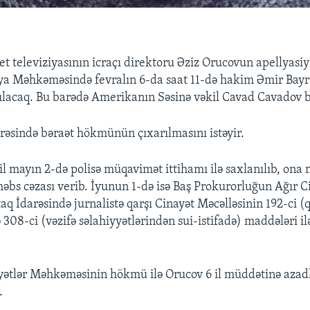
et televiziyasının icraçı direktoru Əziz Orucovun apellyasiy
iya Məhkəməsində fevralın 6-da saat 11-də hakim Əmir Ba
axılacaq. Bu barədə Amerikanın Səsinə vəkil Cavad Cavadov b
rəsində bəraət hökmünün çıxarılmasını istəyir.
il mayın 2-də polisə müqavimət ittihamı ilə saxlanılıb, on
həbs cəzası verib. İyunun 1-də isə Baş Prokurorluğun Ağır C
ntaq İdarəsində jurnalistə qarşı Cinayət Məcəlləsinin 192-ci 
 308-ci (vəzifə səlahiyyətlərindən sui-istifadə) maddələri ilə
yətlər Məhkəməsinin hökmü ilə Orucov 6 il müddətinə azad
.