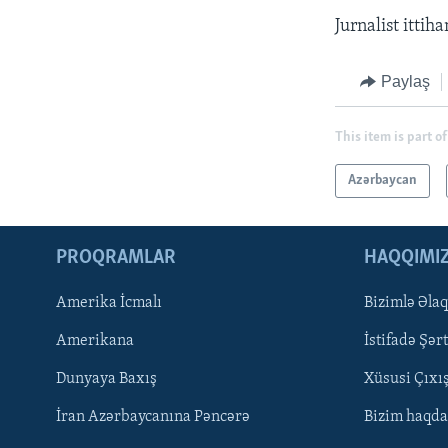
Jurnalist ittiha
Paylaş
This item is part of
Azərbaycan
PROQRAMLAR
HAQQIMI
Amerika İcmalı
Bizimlə Əla
LEARNING ENGLISH
Amerikana
İstifadə Şərt
BIZI IZLƏYIN
Dunyaya Baxış
Xüsusi Çıxı
İran Azərbaycanına Pəncərə
Bizim haqda