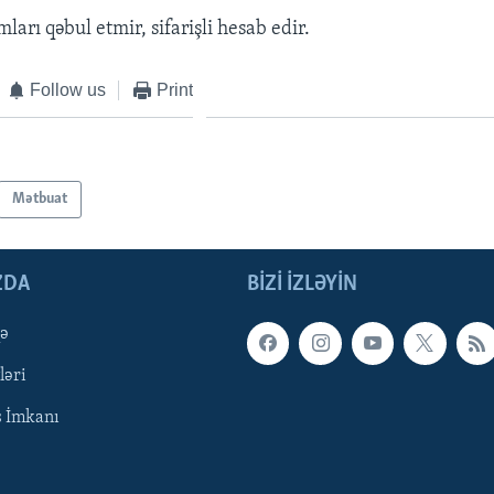
mları qəbul etmir, sifarişli hesab edir.
Follow us
Print
Mətbuat
ZDA
BIZI IZLƏYIN
qə
ləri
ş İmkanı