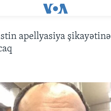
istin apellyasiya şikayətinə
caq