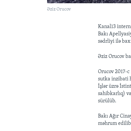
Əziz Orucov
Kanal13 intern
Bakı Apellyas
sədrliyi ilə b
Əziz Orucov ba
Orucov 2017-c 
sutka inzibati 
İşlər üzrə İsti
sahibkarlıq) və
sürülüb.
Bakı Ağır Cina
məhrum edilib