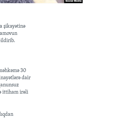
a şikayətinə
yramovun
ildirib.
a məhkəmə 30
inayətlərə dair
(qanunsuz
 ittiham irəli
lıqdan