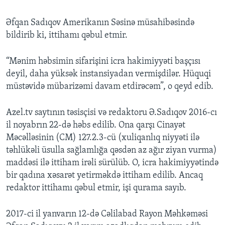
Əfqan Sadıqov Amerikanın Səsinə müsahibəsində
bildirib ki, ittihamı qəbul etmir.
“Mənim həbsimin sifarişini icra hakimiyyəti başçısı
deyil, daha yüksək instansiyadan vermişdilər. Hüquqi
müstəvidə mübarizəmi davam etdirəcəm”, o qeyd edib.
Azel.tv saytının təsisçisi və redaktoru Ə.Sadıqov 2016-cı
il noyabrın 22-də həbs edilib. Ona qarşı Cinayət
Məcəlləsinin (CM) 127.2.3-cü (xuliqanlıq niyyəti ilə
təhlükəli üsulla sağlamlığa qəsdən az ağır ziyan vurma)
maddəsi ilə ittiham irəli sürülüb. O, icra hakimiyyətində
bir qadına xəsarət yetirməkdə ittiham edilib. Ancaq
redaktor ittihamı qəbul etmir, işi qurama sayıb.
2017-ci il yanvarın 12-də Cəlilabad Rayon Məhkəməsi