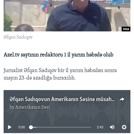
BIZI IZLƏYIN
Əfqan Sadıqov
Dillər
Azel.tv saytının redaktoru 1 il yarım həbsdə olub
Jurnalist Əfqan Sadıqov bir il yarım həbsdən sonra
mayın 23-də azadlığa buraxılıb.
Əfqan Sadıqovun Amerikanın Səsinə müsahibəsi
by
Amerikanın Səsi
No media source currently available
0:00
2:43