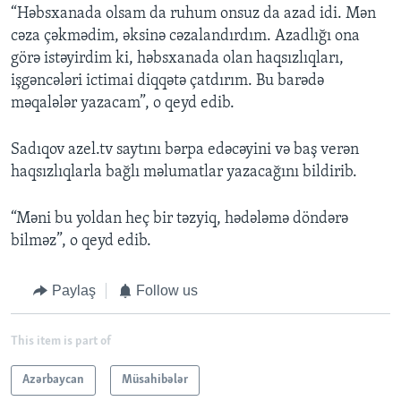
“Həbsxanada olsam da ruhum onsuz da azad idi. Mən
cəza çəkmədim, əksinə cəzalandırdım. Azadlığı ona
görə istəyirdim ki, həbsxanada olan haqsızlıqları,
işgəncələri ictimai diqqətə çatdırım. Bu barədə
məqalələr yazacam”, o qeyd edib.
Sadıqov azel.tv saytını bərpa edəcəyini və baş verən
haqsızlıqlarla bağlı məlumatlar yazacağını bildirib.
“Məni bu yoldan heç bir təzyiq, hədələmə döndərə
bilməz”, o qeyd edib.
Paylaş
Follow us
This item is part of
Azərbaycan
Müsahibələr