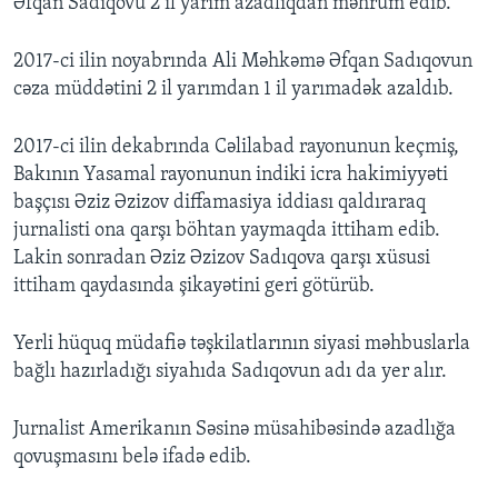
Əfqan Sadıqovu 2 il yarım azadlıqdan məhrum edib.
2017-ci ilin noyabrında Ali Məhkəmə Əfqan Sadıqovun
cəza müddətini 2 il yarımdan 1 il yarımadək azaldıb.
2017-ci ilin dekabrında Cəlilabad rayonunun keçmiş,
Bakının Yasamal rayonunun indiki icra hakimiyyəti
başçısı Əziz Əzizov diffamasiya iddiası qaldıraraq
jurnalisti ona qarşı böhtan yaymaqda ittiham edib.
Lakin sonradan Əziz Əzizov Sadıqova qarşı xüsusi
ittiham qaydasında şikayətini geri götürüb.
Yerli hüquq müdafiə təşkilatlarının siyasi məhbuslarla
bağlı hazırladığı siyahıda Sadıqovun adı da yer alır.
Jurnalist Amerikanın Səsinə müsahibəsində azadlığa
qovuşmasını belə ifadə edib.