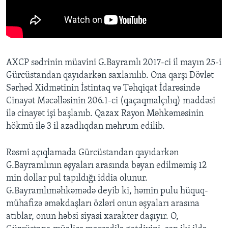
AXCP sədrinin müavini G.Bayramlı 2017-ci il mayın 25-i
Gürcüstandan qayıdarkən saxlanılıb. Ona qarşı Dövlət
Sərhəd Xidmətinin İstintaq və Təhqiqat İdarəsində
Cinayət Məcəlləsinin 206.1-ci (qaçaqmalçılıq) maddəsi
ilə cinayət işi başlanıb. Qazax Rayon Məhkəməsinin
hökmü ilə 3 il azadlıqdan məhrum edilib.
Rəsmi açıqlamada Gürcüstandan qayıdarkən
G.Bayramlının əşyaları arasında bəyan edilməmiş 12
min dollar pul tapıldığı iddia olunur.
G.Bayramlıməhkəmədə deyib ki, həmin pulu hüquq-
mühafizə əməkdaşları özləri onun əşyaları arasına
atıblar, onun həbsi siyasi xarakter daşıyır. O,