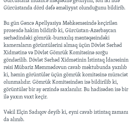
Gürcüstana müalicə məqsədilə getdiyini, son iki ildə
Gürcüstanda dörd dəfə əməliyyat olunduğunu bildirib.
Bu gün Gəncə Apellyasiya Məhkəməsində keçirilən
prosesdə hakim bildirib ki, Gürcüstan-Azərbaycan
sərhədindəki gömrük-buraxılış məntəqəsindəki
kameraların görüntülərini almaq üçün Dövlət Sərhəd
Xidmətinə və Dövlət Gömrük Komitəsinə sorğu
göndərilib. Dövlət Sərhəd Xidmətinin İstintaq İdarəsinin
rəisi Mübariz Məmmədovun cavab məktubunda yazılıb
ki, həmin görüntülər üçün gömrük komitəsinə müraciət
olunmalıdır. Gömrük Komitəsindən isə bildirilib ki,
görüntülər bir ay ərzində saxlanılır. Bu hadisədən isə bir
ilə yaxın vaxt keçir.
Vəkil Elçin Sadıqov deyib ki, eyni cavab istintaq zamanı
da alınıb.