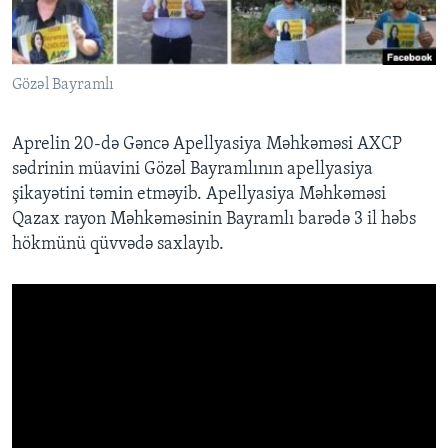
BIZI IZLƏYIN
Gözəl Bayramlı
Aprelin 20-də Gəncə Apellyasiya Məhkəməsi AXCP
Dillər
sədrinin müavini Gözəl Bayramlının apellyasiya
şikayətini təmin etməyib. Apellyasiya Məhkəməsi
Qazax rayon Məhkəməsinin Bayramlı barədə 3 il həbs
hökmünü qüvvədə saxlayıb.