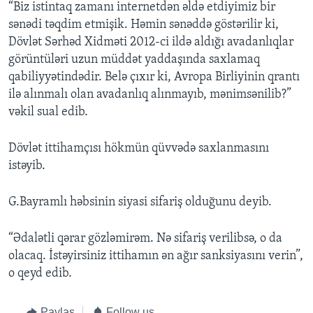
“Biz istintaq zamanı internetdən əldə etdiyimiz bir
sənədi təqdim etmişik. Həmin sənəddə göstərilir ki,
Dövlət Sərhəd Xidməti 2012-ci ildə aldığı avadanlıqlar
görüntüləri uzun müddət yaddaşında saxlamaq
qabiliyyətindədir. Belə çıxır ki, Avropa Birliyinin qrantı
ilə alınmalı olan avadanlıq alınmayıb, mənimsənilib?”
vəkil sual edib.
Dövlət ittihamçısı hökmün qüvvədə saxlanmasını
istəyib.
G.Bayramlı həbsinin siyasi sifariş olduğunu deyib.
“Ədalətli qərar gözləmirəm. Nə sifariş verilibsə, o da
olacaq. İstəyirsiniz ittihamın ən ağır sanksiyasını verin”,
o qeyd edib.
Paylaş
Follow us