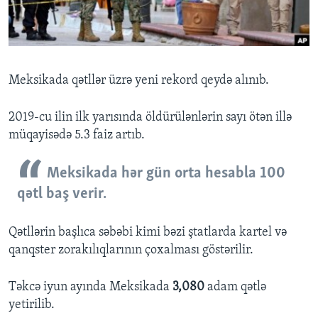
BIZI IZLƏYIN
Meksikada qətllər üzrə yeni rekord qeydə alınıb.
Dillər
2019-cu ilin ilk yarısında öldürülənlərin sayı ötən illə
müqayisədə 5.3 faiz artıb.
Meksikada hər gün orta hesabla 100
qətl baş verir.
Qətllərin başlıca səbəbi kimi bəzi ştatlarda kartel və
qanqster zorakılıqlarının çoxalması göstərilir.
Təkcə iyun ayında Meksikada
3,080
adam qətlə
yetirilib.