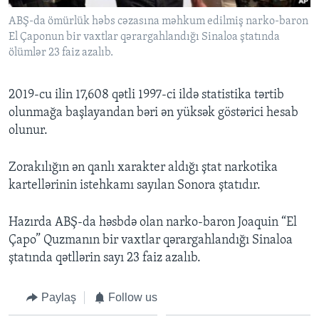
ABŞ-da ömürlük həbs cəzasına məhkum edilmiş narko-baron
El Çaponun bir vaxtlar qərargahlandığı Sinaloa ştatında
ölümlər 23 faiz azalıb.
2019-cu ilin 17,608 qətli 1997-ci ildə statistika tərtib
olunmağa başlayandan bəri ən yüksək göstərici hesab
olunur.
Zorakılığın ən qanlı xarakter aldığı ştat narkotika
kartellərinin istehkamı sayılan Sonora ştatıdır.
Hazırda ABŞ-da həsbdə olan narko-baron Joaquin “El
Çapo” Quzmanın bir vaxtlar qərargahlandığı Sinaloa
ştatında qətllərin sayı 23 faiz azalıb.
Paylaş
Follow us