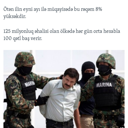
Ötən ilin eyni ayı ilə müqayisədə bu rəqəm 8%
yüksəkdir.
125 milyonluq əhalisi olan ölkədə hər gün orta hesabla
100 qətl baş verir.