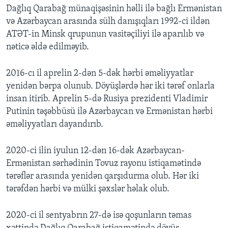
Dağlıq Qarabağ münaqişəsinin həlli ilə bağlı Ermənistan
və Azərbaycan arasında sülh danışıqları 1992-ci ildən
ATƏT-in Minsk qrupunun vasitəçiliyi ilə aparılıb və
nəticə əldə edilməyib.
2016-cı il aprelin 2-dən 5-dək hərbi əməliyyatlar
yenidən bərpa olunub. Döyüşlərdə hər iki tərəf onlarla
insan itirib. Aprelin 5-də Rusiya prezidenti Vladimir
Putinin təşəbbüsü ilə Azərbaycan və Ermənistan hərbi
əməliyyatları dayandırıb.
2020-ci ilin iyulun 12-dən 16-dək Azərbaycan-
Ermənistan sərhədinin Tovuz rayonu istiqamətində
tərəflər arasında yenidən qarşıdurma olub. Hər iki
tərəfdən hərbi və mülki şəxslər həlak olub.
​2020-ci il sentyabrın 27-də isə qoşunların təmas