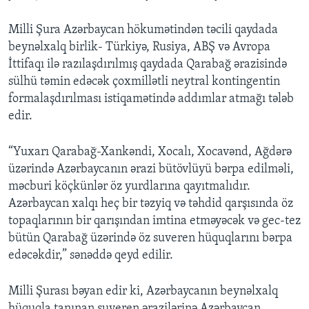
Milli Şura Azərbaycan hökumətindən təcili qaydada
beynəlxalq birlik- Türkiyə, Rusiya, ABŞ və Avropa
İttifaqı ilə razılaşdırılmış qaydada Qarabağ ərazisində
sülhü təmin edəcək çoxmillətli neytral kontingentin
formalaşdırılması istiqamətində addımlar atmağı tələb
edir.
“Yuxarı Qarabağ-Xankəndi, Xocalı, Xocavənd, Ağdərə
üzərində Azərbaycanın ərazi bütövlüyü bərpa edilməli,
məcburi köçkünlər öz yurdlarına qayıtmalıdır.
Azərbaycan xalqı heç bir təzyiq və təhdid qarşısında öz
topaqlarının bir qarışından imtina etməyəcək və gec-tez
bütün Qarabağ üzərində öz suveren hüquqlarını bərpa
edəcəkdir,” sənəddə qeyd edilir.
Milli Şurası bəyan edir ki, Azərbaycanın beynəlxalq
hüquqla tanınan suveren ərazilərinə Azərbaycan