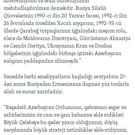
suverenliyinin və ərazi bütövlüyünün
məhdudlaşdırılması deməkdir. Rusiya Silahlı
Qüvvələrinin 1990-cı ilin 20 Yanvar facəsi, 1992-ci ilin
26 fevralında törədilən Xocalı soyqırımı, 1992-93-cü
illərdə Qarabağ torpaqlarının işğalındakı məşum rolu,
eləcə də Moldovanın Dnestryanı, Gürcüstanın Abxaziya
və Cənubi Osetiya, Ukraynanın Krım və Donbas
bölgələrinin işğalındakı birbaşa iştirakı Azərbaycan
xalqının yaddaşından silinməyib.”
Sənəddə hərbi əməliyyatların başladığı sentyabrın 27-
dən sonra Rusiyadan Ermənistana daşınan yüz tonlarla
silah və sursat xatırladılır.
“Rəşadətli Azərbaycan Ordusunun, qəhrəman əsgər və
zabitlərimizin öz canı və qanı bahasına əldə etdikləri
Böyük Qələbəyə bu qədər yaxın olduğumuz, döyüş
meydanında böyük strateji üstünlüklər əldə etdiyimiz,