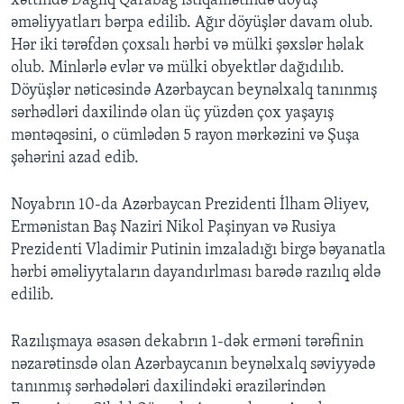
xəttində Dağlıq Qarabağ istiqamətində döyüş
əməliyyatları bərpa edilib. Ağır döyüşlər davam olub.
Hər iki tərəfdən çoxsalı hərbi və mülki şəxslər həlak
olub. Minlərlə evlər və mülki obyektlər dağıdılıb.
Döyüşlər nəticəsində Azərbaycan beynəlxalq tanınmış
sərhədləri daxilində olan üç yüzdən çox yaşayış
məntəqəsini, o cümlədən 5 rayon mərkəzini və Şuşa
şəhərini azad edib.
Noyabrın 10-da Azərbaycan Prezidenti İlham Əliyev,
Ermənistan Baş Naziri Nikol Paşinyan və Rusiya
Prezidenti Vladimir Putinin imzaladığı birgə bəyanatla
hərbi əməliyytaların dayandırlması barədə razılıq əldə
edilib.
Razılışmaya əsasən dekabrın 1-dək erməni tərəfinin
nəzarətinsdə olan Azərbaycanın beynəlxalq səviyyədə
tanınmış sərhədələri daxilindəki ərazilərindən