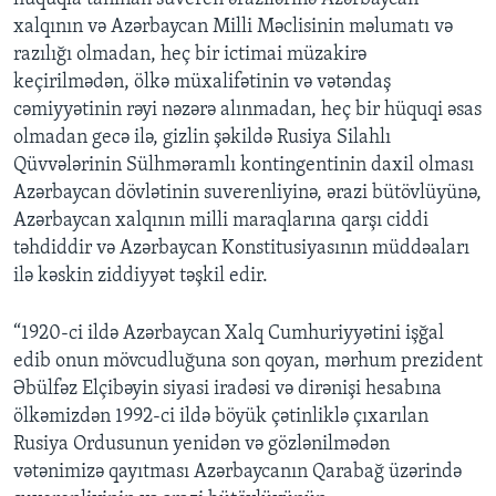
xalqının və Azərbaycan Milli Məclisinin məlumatı və
razılığı olmadan, heç bir ictimai müzakirə
keçirilmədən, ölkə müxalifətinin və vətəndaş
cəmiyyətinin rəyi nəzərə alınmadan, heç bir hüquqi əsas
olmadan gecə ilə, gizlin şəkildə Rusiya Silahlı
Qüvvələrinin Sülhməramlı kontingentinin daxil olması
Azərbaycan dövlətinin suverenliyinə, ərazi bütövlüyünə,
Azərbaycan xalqının milli maraqlarına qarşı ciddi
təhdiddir və Azərbaycan Konstitusiyasının müddəaları
ilə kəskin ziddiyyət təşkil edir.
“1920-ci ildə Azərbaycan Xalq Cumhuriyyətini işğal
edib onun mövcudluğuna son qoyan, mərhum prezident
Əbülfəz Elçibəyin siyasi iradəsi və dirənişi hesabına
ölkəmizdən 1992-ci ildə böyük çətinliklə çıxarılan
Rusiya Ordusunun yenidən və gözlənilmədən
vətənimizə qayıtması Azərbaycanın Qarabağ üzərində