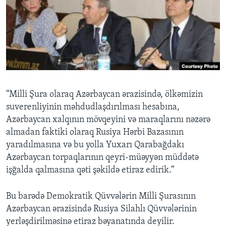
BIZI IZLƏYIN
Dillər
“Milli Şura olaraq Azərbaycan ərazisində, ölkəmizin
suverenliyinin məhdudlaşdırılması hesabına,
Azərbaycan xalqının mövqeyini və maraqlarını nəzərə
almadan faktiki olaraq Rusiya Hərbi Bazasının
yaradılmasına və bu yolla Yuxarı Qarabağdakı
Azərbaycan torpaqlarının qeyri-müəyyən müddətə
işğalda qalmasına qəti şəkildə etiraz edirik.“
Bu barədə Demokratik Qüvvələrin Milli Şurasının
Azərbaycan ərazisində Rusiya Silahlı Qüvvələrinin
yerləşdirilməsinə etiraz bəyanatında deyilir.