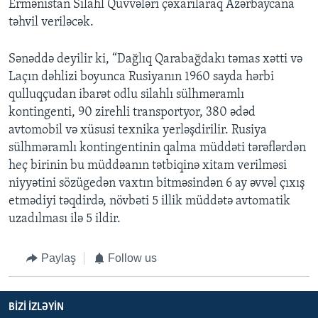
Ermənistan Silahl Qüvvələri çəxarılaraq Azərbaycana
təhvil veriləcək.
Sənəddə deyilir ki, “Dağlıq Qarabağdakı təmas xətti və
Laçın dəhlizi boyunca Rusiyanın 1960 sayda hərbi
qulluqçudan ibarət odlu silahlı sülhməramlı
kontingenti, 90 zirehli transportyor, 380 ədəd
avtomobil və xüsusi texnika yerləşdirilir. Rusiya
sülhməramlı kontingentinin qalma müddəti tərəflərdən
heç birinin bu müddəanın tətbiqinə xitam verilməsi
niyyətini sözügedən vaxtın bitməsindən 6 ay əvvəl çıxış
etmədiyi təqdirdə, növbəti 5 illik müddətə avtomatik
uzadılması ilə 5 ildir.
Paylaş
Follow us
BIZI IZLƏYIN