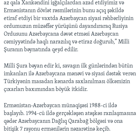
az qala Xankəndini işğalçılardan azad etdiyimiz və
Ermənistanın dövlət rəsmilərinin bunu açıq şəkildə
etiraf etdiyi bir vaxtda Azərbaycan siyasi rəhbərliyinin
ordumuzun müzəffər yürüşünü dayandıraraq Rusiya
Ordusunu Azərbaycana dəvət etməsi Azərbaycan
cəmiyyətində haqlı narazılıq və etiraz doğurub,” Milli
Şuranın bəynatında qeyd edilir.
Milli Şura bəyan edir ki, savaşın ilk günlərindən bütün
imkanları ilə Azərbaycana mənəvi və siyasi dəstək verən
Türkiyənin masadan kənarda saxlanılması ölkəmizin
çıxarları baxımından böyük itkidir.
Ermənistan-Azərbaycan münaqişəsi 1988-ci ildə
başlayıb. 1994-cü ildə gerçəkləşən atəşkəs razılaşmasına
qədər Azərbaycanın Dağlıq Qarabağ bölgəsi və ona
bitişik 7 rayonu ermənilərin nəzarətinə keçib.