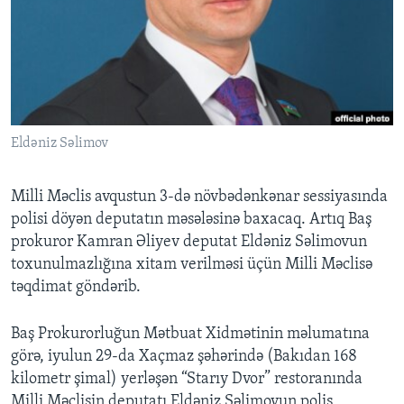
BIZI IZLƏYIN
Dillər
Eldəniz Səlimov
Milli Məclis avqustun 3-də növbədənkənar sessiyasında
polisi döyən deputatın məsələsinə baxacaq. Artıq Baş
prokuror Kamran Əliyev deputat Eldəniz Səlimovun
toxunulmazlığına xitam verilməsi üçün Milli Məclisə
təqdimat göndərib.
Baş Prokurorluğun Mətbuat Xidmətinin məlumatına
görə, iyulun 29-da Xaçmaz şəhərində (Bakıdan 168
kilometr şimal) yerləşən “Starıy Dvor” restoranında
Milli Məclisin deputatı Eldəniz Səlimovun polis