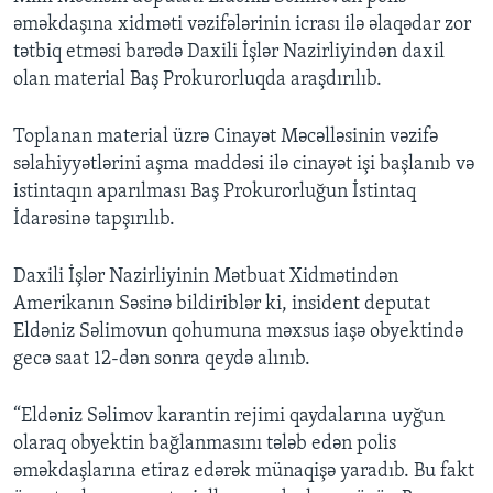
əməkdaşına xidməti vəzifələrinin icrası ilə əlaqədar zor
tətbiq etməsi barədə Daxili İşlər Nazirliyindən daxil
olan material Baş Prokurorluqda araşdırılıb.
Toplanan material üzrə Cinayət Məcəlləsinin vəzifə
səlahiyyətlərini aşma maddəsi ilə cinayət işi başlanıb və
istintaqın aparılması Baş Prokurorluğun İstintaq
İdarəsinə tapşırılıb.
Daxili İşlər Nazirliyinin Mətbuat Xidmətindən
Amerikanın Səsinə bildiriblər ki, insident deputat
Eldəniz Səlimovun qohumuna məxsus iaşə obyektində
gecə saat 12-dən sonra qeydə alınıb.
“Eldəniz Səlimov karantin rejimi qaydalarına uyğun
olaraq obyektin bağlanmasını tələb edən polis
əməkdaşlarına etiraz edərək münaqişə yaradıb. Bu fakt