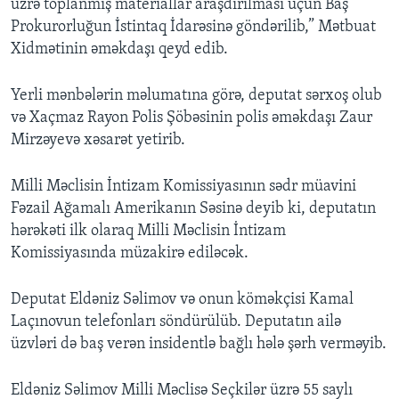
üzrə toplanmış materiallar araşdırılması üçün Baş
Prokurorluğun İstintaq İdarəsinə göndərilib,” Mətbuat
Xidmətinin əməkdaşı qeyd edib.
Yerli mənbələrin məlumatına görə, deputat sərxoş olub
və Xaçmaz Rayon Polis Şöbəsinin polis əməkdaşı Zaur
Mirzəyevə xəsarət yetirib.
Milli Məclisin İntizam Komissiyasının sədr müavini
Fəzail Ağamalı Amerikanın Səsinə deyib ki, deputatın
hərəkəti ilk olaraq Milli Məclisin İntizam
Komissiyasında müzakirə ediləcək.
Deputat Eldəniz Səlimov və onun köməkçisi Kamal
Laçınovun telefonları söndürülüb. Deputatın ailə
üzvləri də baş verən insidentlə bağlı hələ şərh verməyib.
Eldəniz Səlimov Milli Məclisə Seçkilər üzrə 55 saylı