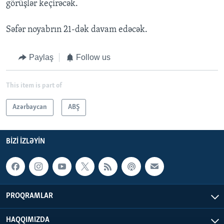
görüşlər keçirəcək.
Səfər noyabrın 21-dək davam edəcək.
Paylaş
Follow us
This item is part of
Azərbaycan
ABŞ
BIZI IZLƏYIN
PROQRAMLAR
HAQQIMIZDA