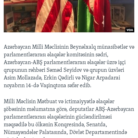
BIZI IZLƏYIN
Dillər
Azərbaycan Milli Məclisinin Beynəlxalq münasibətlər və
parlamentlərarası əlaqələr komitəsinin sədri,
Azərbaycan-ABŞ parlamentlərarası əlaqələr üzrə işçi
qrupunun rəhbəri Səməd Seyidov və qrupun üzvləri
Asim Mollazadə, Erkin Qədirli və Nigar Arpadarai
noyabrın 14-də Vaşinqtona səfər edib.
Milli Məclisin Mətbuat və ictimaiyyətlə əlaqələr
şöbəsinin məlumatına görə, deputatlar ABŞ-Azərbaycan
parlamentlərarası əlaqələrinin gücləndirilməsi
məqsədilə bu ölkənin Konqresində, Senatda,
Nümayəndələr Palatasında, Dövlət Departamentində