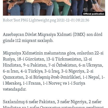
BIZI IZLƏYIN
Robot Test PNG Lightweight.png 2021-12-01 08:21:36
Azərbaycan Dövlət Miqrasiya Xidməti (DMX) son dörd
Dillər
gündə 112 miqrant saxlayıb.
Miqrasiya Xidmətinin məlumatına görə, onlardan 22-si
Rusiya, 18-i Gürcüstan, 13-ü Türkmənistan, 12-si
Hindistan, 9-u Pakistan, 7-si Özbəkistan, 6-sı Ukrayna,
6-sı İran, 4-ü Türkiyə, 3-ü İraq, 3-ü Nigeriya, 2-si
Qazaxıstan, 2-si Birləşmiş Ərəb Əmirlikləri, 1-i Nepal, 1-
i Mərakeş, 1-i Fransa, 1-i Norveç və 1-i Suriya
vətəndaşıdır.
Saxlanılmış 6 nəfər Pakistan, 3 nəfər Nigeriya, 2 nəfər