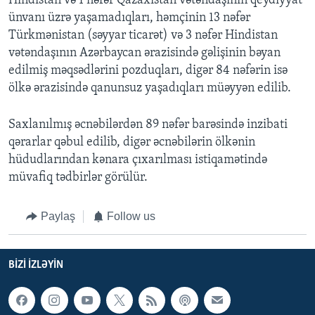
Hindistan və 1 nəfər Qazaxıstan vətəndaşının qeydiyyat
ünvanı üzrə yaşamadıqları, həmçinin 13 nəfər
Türkmənistan (səyyar ticarət) və 3 nəfər Hindistan
vətəndaşının Azərbaycan ərazisində gəlişinin bəyan
edilmiş məqsədlərini pozduqları, digər 84 nəfərin isə
ölkə ərazisində qanunsuz yaşadıqları müəyyən edilib.
Saxlanılmış əcnəbilərdən 89 nəfər barəsində inzibati
qərarlar qəbul edilib, digər əcnəbilərin ölkənin
hüdudlarından kənara çıxarılması istiqamətində
müvafiq tədbirlər görülür.
Paylaş
Follow us
BIZI IZLƏYIN