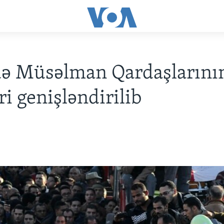
də Müsəlman Qardaşlarını
ri genişləndirilib