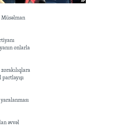
in Müsəlman
rtiyanı
iyanın onlarla
 zorakılıqlara
 partlayışı
n yaralanması
dan əvvəl