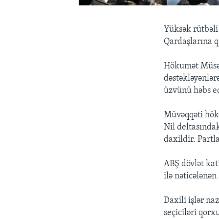
Yüksək rütbəli
Qardaşlarına qa
Hökumət Müsəlm
dəstəkləyənlərə
üzvünü həbs e
Müvəqqəti hökum
Nil deltasında
daxildir. Partl
ABŞ dövlət kat
ilə nəticələnən
Daxili işlər n
seçiciləri qor