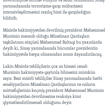
suverenliyinə hörmət etdiyini və Misir ordusunun Sinay
yarımadasında terrorizmə qarşı mübarizəni
intensivləşdirməsini razılıq hissi ilə qarşıladığını
bildirib.
Misirdə hakimiyyətdən devrilmiş prezident Məhəmməd
Mursinin mənsub olduğu Müsəlman Qardaşları
təşkilatının sözçüsü Məhəmməd Baltaqi bu yaxınlarda
deyib ki, Sinay yarımdasında hücumlar prezidentin
hakimiyyətdə bərpa olmasından sonra dayandırılacaq.
Lakin Misirdə təhlilçilərin çox az hissəsi cənab
Mursinin hakimiyyətə qaytırıla bilməsini mümkün
sayır. Bəzi misirli təhlilçilər Sinay yarımadasında hərbi
əməliyyatların Müsəlman Qardaşlarının və onların
müttəfiqlərinin keçmiş prezident Məhəmməd Mursinin
hakimiyyətdən devrilməsinə reaksiya kimi
qiymətləndirilməməli olduğunu deyir.