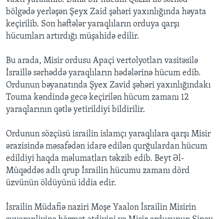
bölgədə yerləşən Şeyx Zaid şəhəri yaxınlığında həyata
keçirilib. Son həftələr yaraqlıların orduya qarşı
hücumları artırdığı müşahidə edilir.
Bu arada, Misir ordusu Apaçi vertolyotları vasitəsilə
İsraillə sərhəddə yaraqlıların hədələrinə hücum edib.
Ordunun bəyanatında Şyex Zavid şəhəri yaxınlığındakı
Touma kəndində gecə keçirilən hücum zamanı 12
yaraqlarının qətlə yetirildiyi bildirilir.
Ordunun sözçüsü israilin islamçı yaraqlılara qarşı Misir
ərazisində məsafədən idarə edilən qurğulardan hücum
edildiyi haqda məlumatları təkzib edib. Beyt Əl-
Müqəddəs adlı qrup İsrailin hücumu zamanı dörd
üzvünün öldüyünü iddia edir.
İsrailin Müdafiə naziri Moşe Yaalon İsrailin Misirin