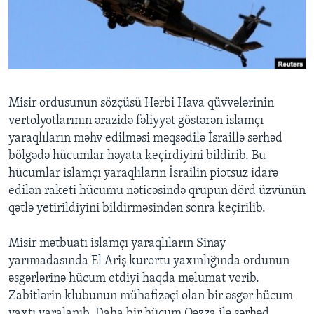
BIZI IZLƏYIN
Dillər
Misir ordusunun sözçüsü Hərbi Hava qüvvələrinin
vertolyotlarının ərazidə fəliyyət göstərən islamçı
yaraqlıların məhv edilməsi məqsədilə İsraillə sərhəd
bölgədə hücumlar həyata keçirdiyini bildirib. Bu
hücumlar islamçı yaraqlıların İsrailin piotsuz idarə
edilən raketi hücumu nəticəsində qrupun dörd üzvünün
qətlə yetirildiyini bildirməsindən sonra keçirilib.
Misir mətbuatı islamçı yaraqlıların Sinay
yarımadasında El Ariş kurortu yaxınlığında ordunun
əsgərlərinə hücum etdiyi haqda məlumat verib.
Zabitlərin klubunun mühafizəçi olan bir əsgər hücum
vaxtı yaralanıb. Daha bir hücum Qəzza ilə sərhəd