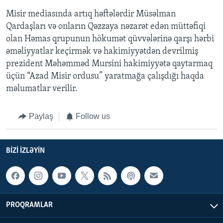
Misir mediasında artıq həftələrdir Müsəlman
Qardaşları və onların Qəzzaya nəzarət edən müttəfiqi
olan Həmas qrupunun hökumət qüvvələrinə qarşı hərbi
əməliyyatlar keçirmək və hakimiyyətdən devrilmiş
prezident Məhəmməd Mursini hakimiyyətə qaytarmaq
üçün “Azad Misir ordusu” yaratmağa çalışdığı haqda
məlumatlar verilir.
Paylaş
Follow us
BIZI IZLƏYIN
PROQRAMLAR