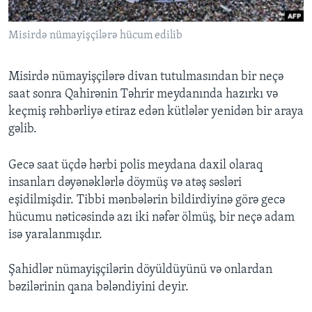
Misirdə nümayişçilərə hücum edilib
BIZI IZLƏYIN
Misirdə nümayişçilərə divan tutulmasından bir neçə
saat sonra Qahirənin Təhrir meydanında hazırkı və
Dillər
keçmiş rəhbərliyə etiraz edən kütlələr yenidən bir araya
gəlib.
Gecə saat üçdə hərbi polis meydana daxil olaraq
insanları dəyənəklərlə döymüş və atəş səsləri
eşidilmişdir. Tibbi mənbələrin bildirdiyinə görə gecə
hücumu nəticəsində azı iki nəfər ölmüş, bir neçə adam
isə yaralanmışdır.
Şahidlər nümayişçilərin döyüldüyünü və onlardan
bəzilərinin qana bələndiyini deyir.