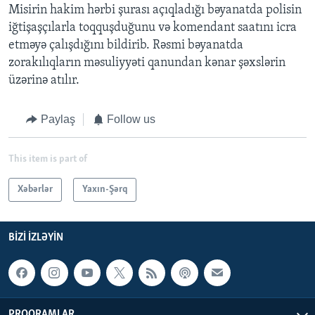
Misirin hakim hərbi şurası açıqladığı bəyanatda polisin
iğtişaşçılarla toqquşduğunu və komendant saatını icra
etməyə çalışdığını bildirib. Rəsmi bəyanatda
zorakılıqların məsuliyyəti qanundan kənar şəxslərin
üzərinə atılır.
Paylaş
Follow us
This item is part of
Xəbərlər
Yaxın-Şərq
BIZI IZLƏYIN
PROQRAMLAR