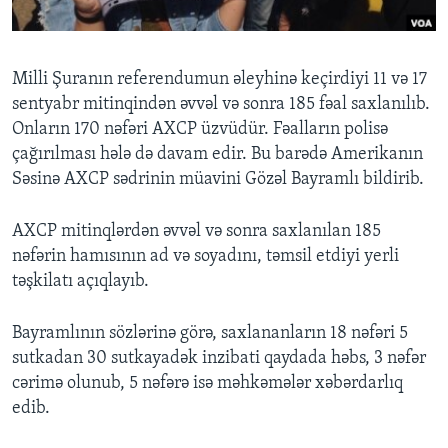
BIZI IZLƏYIN
Milli Şuranın referendumun əleyhinə keçirdiyi 11 və 17
sentyabr mitinqindən əvvəl və sonra 185 fəal saxlanılıb.
Onların 170 nəfəri AXCP üzvüdür. Fəalların polisə
Dillər
çağırılması hələ də davam edir. Bu barədə Amerikanın
Səsinə AXCP sədrinin müavini Gözəl Bayramlı bildirib.
AXCP mitinqlərdən əvvəl və sonra saxlanılan 185
nəfərin hamısının ad və soyadını, təmsil etdiyi yerli
təşkilatı açıqlayıb.
Bayramlının sözlərinə görə, saxlananların 18 nəfəri 5
sutkadan 30 sutkayadək inzibati qaydada həbs, 3 nəfər
cərimə olunub, 5 nəfərə isə məhkəmələr xəbərdarlıq
edib.