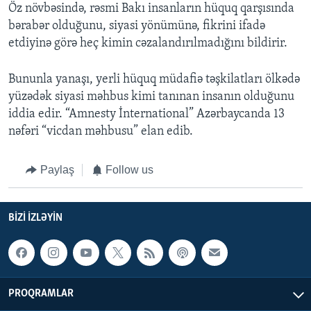
Öz növbəsində, rəsmi Bakı insanların hüquq qarşısında
bərabər olduğunu, siyasi yönümünə, fikrini ifadə
etdiyinə görə heç kimin cəzalandırılmadığını bildirir.
Bununla yanaşı, yerli hüquq müdafiə təşkilatları ölkədə
yüzədək siyasi məhbus kimi tanınan insanın olduğunu
iddia edir. “Amnesty İnternational” Azərbaycanda 13
nəfəri “vicdan məhbusu” elan edib.
Paylaş
Follow us
BIZI IZLƏYIN
PROQRAMLAR