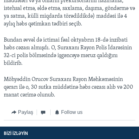
maddələri və ya onların prekursorlarını hazırlama,
istehsal etmə, əldə etmə, saxlama, daşıma, göndərmə və
ya satma, külli miqdarda törədildikdə) maddəsi ilə 4
aylıq həbs qətimkan tədbiri seçib.
Bundan əvvəl də ictimai fəal oktyabrın 18-də inzibati
həbs cəzası almışdı. O, Suraxanı Rayon Polis İdarəsinin
32-ci polis bölməsində işgəncəyə məruz qaldığını
bildirib.
Möhyəddin Orucov Suraxanı Rayon Məhkəməsinin
qərarı ilə o, 30 sutka müddətinə həbs cəzası alıb və 200
manat cərimə olunub.
Paylaş
Follow us
BIZI IZLƏYIN