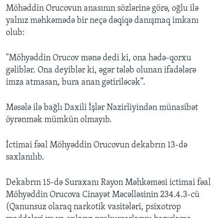
Möhəddin Orucovun anasının sözlərinə görə, oğlu ilə
yalnız məhkəmədə bir neçə dəqiqə danışmaq imkanı
olub:
"Möhyəddin Orucov mənə dedi ki, ona hədə-qorxu
gəliblər. Ona deyiblər ki, əgər tələb olunan ifadələrə
imza atmasan, bura anan gətiriləcək”.
Məsələ ilə bağlı Daxili İşlər Nazirliyindən münasibət
öyrənmək mümkün olmayıb.
İctimai fəal Möhyəddin Orucovun dekabrın 13-də
saxlanılıb.
Dekabrın 15-də Suraxanı Rayon Məhkəməsi ictimai fəal
Möhyəddin Orucova Cinayət Məcəlləsinin 234.4.3-cü
(Qanunsuz olaraq narkotik vasitələri, psixotrop