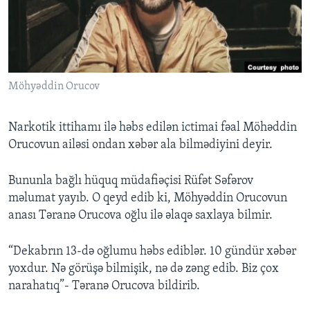
BIZI IZLƏYIN
Möhyəddin Orucov
Dillər
Narkotik ittihamı ilə həbs edilən ictimai fəal Möhəddin
Orucovun ailəsi ondan xəbər ala bilmədiyini deyir.
Bununla bağlı hüquq müdafiəçisi Rüfət Səfərov
məlumat yayıb. O qeyd edib ki, Möhyəddin Orucovun
anası Təranə Orucova oğlu ilə əlaqə saxlaya bilmir.
“Dekabrın 13-də oğlumu həbs ediblər. 10 gündür xəbər
yoxdur. Nə görüşə bilmişik, nə də zəng edib. Biz çox
narahatıq”- Təranə Orucova bildirib.