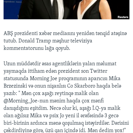
BIZI IZLƏYIN
ABŞ prezidenti xəbər mediasını yenidən tənqid atəşinə
tutub. Donald Tramp məşhur televiziya
Dillər
kommentatorunu lağa qoyub.
Uzun müddətdir əsas agentliklərin yalan məlumat
yaymaqda ittiham edən prezident son Twitter
statusunda Morning Joe proqramının aparıcısı Mika
Brzezinski və onun nişanlısı Co Skarboro haqda belə
yazıb: " Mən çox aşağı reytinqə malik olan
@Morning_Joe-nun mənim haqda çox mənfi
danışdığını eşitdim. Necə olur ki, aşağı İ.Q-ya malik
olan ağılsız Mika və psix Jo yeni il ərəfəsində 3 gecə
biri-birinin ardınca mənə qoşulmaq istəyirdilər. Dərisini
çəkdirdiyinə görə, üzü qan içində idi. Mən dedim yox!"