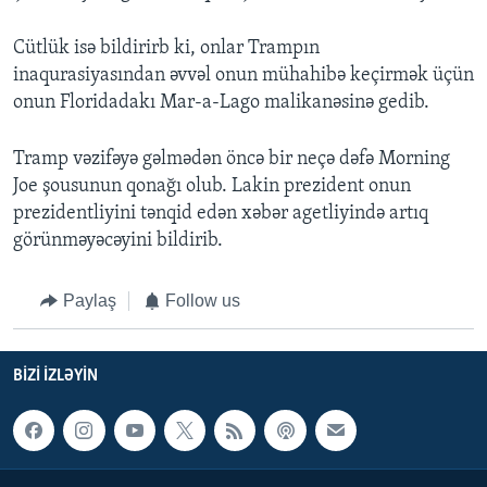
Cütlük isə bildirirb ki, onlar Trampın
inaqurasiyasından əvvəl onun mühahibə keçirmək üçün
onun Floridadakı Mar-a-Lago malikanəsinə gedib.
Tramp vəzifəyə gəlmədən öncə bir neçə dəfə Morning
Joe şousunun qonağı olub. Lakin prezident onun
prezidentliyini tənqid edən xəbər agetliyində artıq
görünməyəcəyini bildirib.
Paylaş
Follow us
BIZI IZLƏYIN