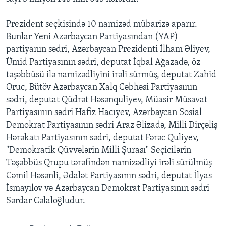
Prezident seçkisində 10 namizəd mübarizə aparır.
Bunlar Yeni Azərbaycan Partiyasından (YAP)
partiyanın sədri, Azərbaycan Prezidenti İlham Əliyev,
Ümid Partiyasının sədri, deputat İqbal Ağazadə, öz
təşəbbüsü ilə namizədliyini irəli sürmüş, deputat Zahid
Oruc, Bütöv Azərbaycan Xalq Cəbhəsi Partiyasının
sədri, deputat Qüdrət Həsənquliyev, Müasir Müsavat
Partiyasının sədri Hafiz Hacıyev, Azərbaycan Sosial
Demokrat Partiyasının sədri Araz Əlizadə, Milli Dirçəliş
Hərəkatı Partiyasının sədri, deputat Fərəc Quliyev,
"Demokratik Qüvvələrin Milli Şurası" Seçicilərin
Təşəbbüs Qrupu tərəfindən namizədliyi irəli sürülmüş
Cəmil Həsənli, Ədalət Partiyasının sədri, deputat İlyas
İsmayılov və Azərbaycan Demokrat Partiyasının sədri
Sərdar Cəlaloğludur.