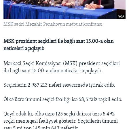
BIZI IZLƏYIN
MSK sədri Məzahir Pənahovun mətbuat konfransı
MSK prezident seçkiləri ilə bağlı saat 15.00-a olan
Dillər
nəticələri açıqlayıb
Mərkəzi Seçki Komissiyası (MSK) prezident seçkiləri
ilə bağlı saat 15.00-a olan nəticələri açıqlayıb.
Seçicilərin 2 987 213 nəfəri səsvermədə iştirak edib.
Ölkə üzrə ümumi seçici fəallığı isə 58,5 faiz təşkil edib.
Qeyd edək ki, ölkə üzrə 125 seçki dairəsi üzrə 5 492
seçki məntəqəsi fəaliyyət göstərir. Seçicilərin ümumi
sayı 5 milyon 145 min 643 nəfərdir.