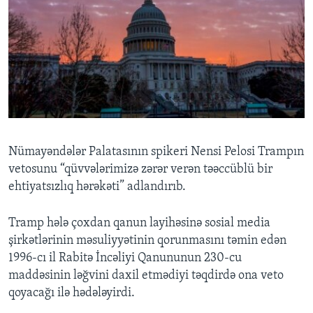
Nümayəndələr Palatasının spikeri Nensi Pelosi Trampın
vetosunu “qüvvələrimizə zərər verən təəccüblü bir
ehtiyatsızlıq hərəkəti” adlandırıb.
Tramp hələ çoxdan qanun layihəsinə sosial media
şirkətlərinin məsuliyyətinin qorunmasını təmin edən
1996-cı il Rabitə İncəliyi Qanununun 230-cu
maddəsinin ləğvini daxil etmədiyi təqdirdə ona veto
qoyacağı ilə hədələyirdi.