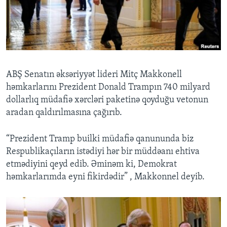
BIZI IZLƏYIN
Dillər
ABŞ Senatın əksəriyyət lideri Mitç Makkonell
həmkarlarını Prezident Donald Trampın 740 milyard
dollarlıq müdafiə xərcləri paketinə qoyduğu vetonun
aradan qaldırılmasına çağırıb.
“Prezident Tramp builki müdafiə qanununda biz
Respublikaçıların istədiyi hər bir müddəanı ehtiva
etmədiyini qeyd edib. Əminəm ki, Demokrat
həmkarlarımda eyni fikirdədir” , Makkonnel deyib.