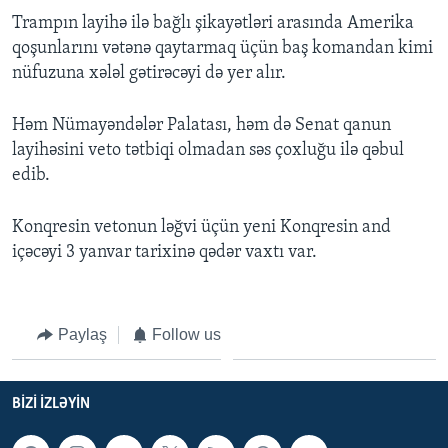
Trampın layihə ilə bağlı şikayətləri arasında Amerika
qoşunlarını vətənə qaytarmaq üçün baş komandan kimi
nüfuzuna xələl gətirəcəyi də yer alır.
Həm Nümayəndələr Palatası, həm də Senat qanun
layihəsini veto tətbiqi olmadan səs çoxluğu ilə qəbul
edib.
Konqresin vetonun ləğvi üçün yeni Konqresin and
içəcəyi 3 yanvar tarixinə qədər vaxtı var.
Paylaş
Follow us
BIZI IZLƏYIN