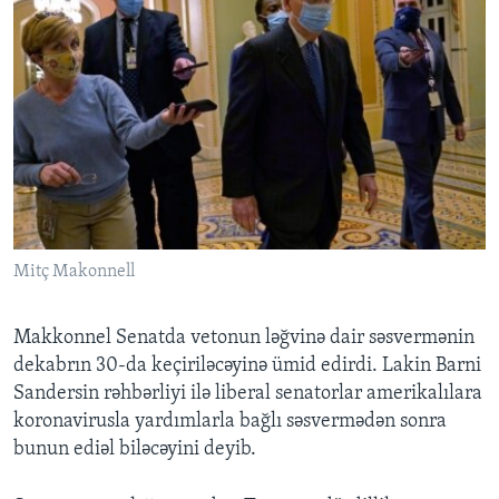
Mitç Makonnell
Makkonnel Senatda vetonun ləğvinə dair səsvermənin
dekabrın 30-da keçiriləcəyinə ümid edirdi. Lakin Barni
Sandersin rəhbərliyi ilə liberal senatorlar amerikalılara
koronavirusla yardımlarla bağlı səsvermədən sonra
bunun ediəl biləcəyini deyib.