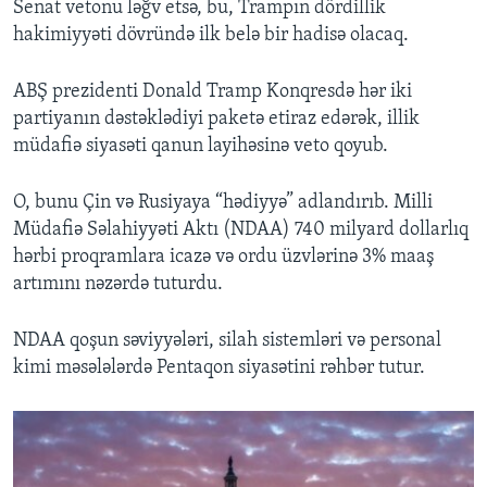
Senat vetonu ləğv etsə, bu, Trampın dördillik
hakimiyyəti dövründə ilk belə bir hadisə olacaq.
ABŞ prezidenti Donald Tramp Konqresdə hər iki
partiyanın dəstəklədiyi paketə etiraz edərək, illik
müdafiə siyasəti qanun layihəsinə veto qoyub.
O, bunu Çin və Rusiyaya “hədiyyə” adlandırıb. Milli
Müdafiə Səlahiyyəti Aktı (NDAA) 740 milyard dollarlıq
hərbi proqramlara icazə və ordu üzvlərinə 3% maaş
artımını nəzərdə tuturdu.
NDAA qoşun səviyyələri, silah sistemləri və personal
kimi məsələlərdə Pentaqon siyasətini rəhbər tutur.