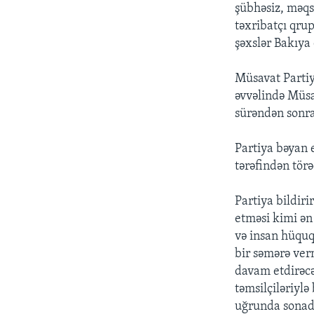
şübhəsiz, məqs
təxribatçı qru
şəxslər Bakıya
Müsavat Partiya
əvvəlində Müsa
sürəndən sonra 
Partiya bəyan e
tərəfindən törə
Partiya bildiri
etməsi kimi ən
və insan hüquq
bir səmərə ver
davam etdirəcə
təmsilçiləriyl
uğrunda sonadə