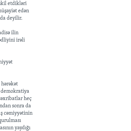
il etdikləri
müşayiət edən
a deyilir.
disə ilin
liyini irəli
miyyət
ə hərəkət
də demokratiya
təxribatlar heç
undan sonra da
aş cəmiyyətinin
 qurulması
sının yaydığı