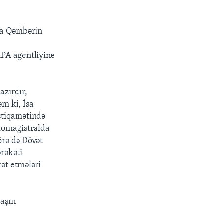
İsa Qəmbərin
APA agentliyinə
.
azırdır,
əm ki, İsa
stiqamətində
tomagistralda
örə də Dövət
ərəkəti
kət etmələri
maşın