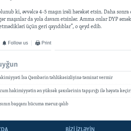
olunub ki, əvvəlcə 4-5 maşın irəli hərəkət etsin. Daha sonra
gər maşınlar da yola davam etsinlər. Amma onlar DYP əmək
 etmədikləri üçün geri qayıdıblar”, o qeyd edib.
Follow us
Print
uyğun
akimiyyəti İsa Qəmbərin təhlükəsizliyinə təminat vermir
um hakimiyyətin ən yüksək şəxslərinin tapşırığı ilə həyata keçiri
sının başqanı hücuma məruz qalıb
ZDA
BIZI IZLƏYIN