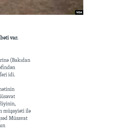
bəti var.
rinə (Bakıdan
əfindən
əri idi.
mətinin
Müsavat
liyinin,
in müşayiəti ilə
qsəd Müsavat
nın