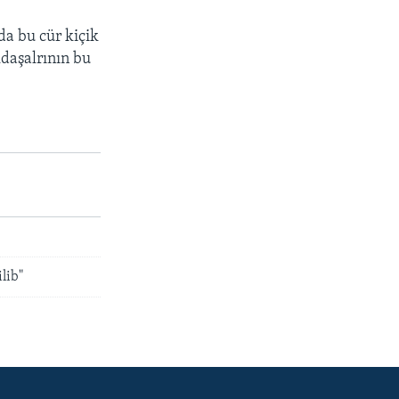
 da bu cür kiçik
daşalrının bu
lib"