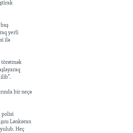
ştirak
 baş
aq yerli
i ilə
t törətmək
aşlayaraq
ilib”.
arında bir neçə
polisi
şını Lənkəran
oyulub. Heç