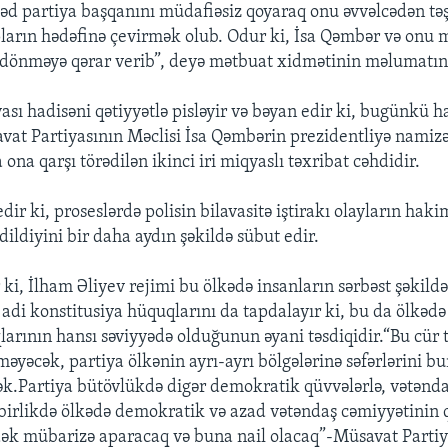
əd partiya başqanını müdafiəsiz qoyaraq onu əvvəlcədən təşk
pların hədəfinə çevirmək olub. Odur ki, İsa Qəmbər və onu 
 dönməyə qərar verib”, deyə mətbuat xidmətinin məlumatınd
sı hadisəni qətiyyətlə pisləyir və bəyan edir ki, bugünkü ha
vat Partiyasının Məclisi İsa Qəmbərin prezidentliyə namizəd
ona qarşı törədilən ikinci iri miqyaslı təxribat cəhdidir.
dir ki, proseslərdə polisin bilavasitə iştirakı olayların haki
dildiyini bir daha aydın şəkildə sübut edir.
r ki, İlham Əliyev rejimi bu ölkədə insanların sərbəst şəkild
 adi konstitusiya hüquqlarını da tapdalayır ki, bu da ölkə
larının hansı səviyyədə olduğunun əyani təsdiqidir.“Bu cür 
məyəcək, partiya ölkənin ayrı-ayrı bölgələrinə səfərlərini b
k.Partiya bütövlükdə digər demokratik qüvvələrlə, vətənd
ə birlikdə ölkədə demokratik və azad vətəndaş cəmiyyətinin
k mübarizə aparacaq və buna nail olacaq”-Müsavat Partiya