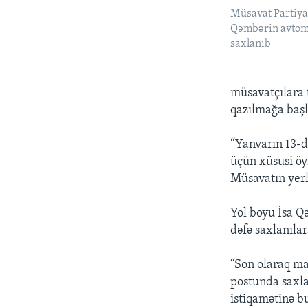
Müsavat Partiya
Qəmbərin avtomo
saxlanıb
müsavatçılara t
qazılmağa başl
“Yanvarın 13-d
üçün xüsusi öy
Müsavatın yerli
Yol boyu İsa Q
dəfə saxlanılar
“Son olaraq ma
postunda saxl
istiqamətinə b