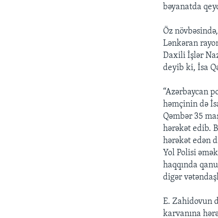
bəyanatda qeyd
Öz növbəsində,
Lənkəran rayon
Daxili İşlər N
deyib ki, İsa 
“Azərbaycan pol
həmçinin də İsa
Qəmbər 35 maşı
hərəkət edib. 
hərəkət edən d
Yol Polisi əmək
haqqında qanun 
digər vətəndaş
E. Zahidovun d
karvanına hərək