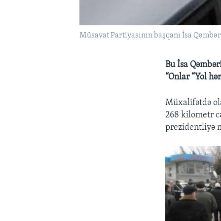
Müsavat Partiyasının başqanı İsa Qəmbəri
Bu İsa Qəmbərin
“Onlar “Yol hə
Müxalifətdə ol
268 kilometr c
prezidentliyə n