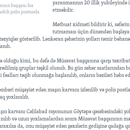
yaranmasının 20 illik yubileyində i
sının başqanı İsa
etməkdir.
bili polis postunda
Mətbuat xidməti bildirir ki, səfərin
tutmaması üçün dünəndən başlayar
əzyiqlər göstərilib. Lənkəran şəhərinin yolları təmir bəhanəs
anıb.
ə olduğu kimi, bu dəfə də Müsavat başqanına qarşı təxriba
rədilmiş qruplar təşkil olunub. Bu gün səhər saatlarından b
 fəalları təqib olunmağa başlanılıb, onların bəziləri həbs ed
əmbəri müşayiət edən maşın karvanı izlənilib və polis postl
aq yoxlanılıb.
şın karvanı Cəlilabad rayonunun Göytəpə qəsəbəsindəki yol 
anılıb və uzun yoxlamalardan sonra Müsavat başqanının ma
uraxılsa da, onu müşayiət edən şəxslərin gedişinə qadağa q