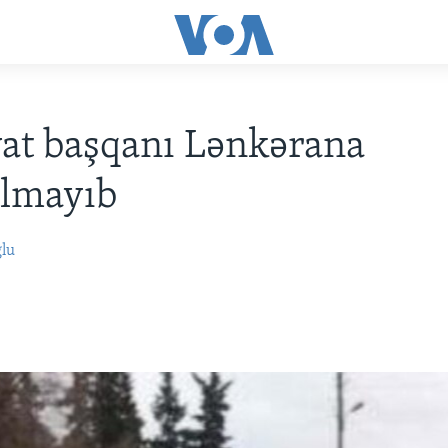
at başqanı Lənkərana
ılmayıb
ğlu