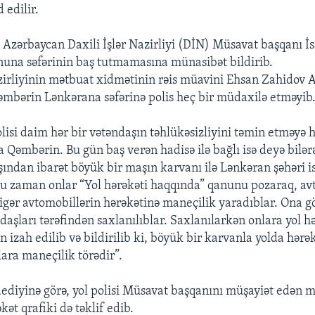
 edilir.
 Azərbaycan Daxili İşlər Nazirliyi (DİN) Müsavat başqanı 
una səfərinin baş tutmamasına münasibət bildirib.
azirliyinin mətbuat xidmətinin rəis müavini Ehsan Zahidov 
Qəmbərin Lənkərana səfərinə polis heç bir müdaxilə etməyib
isi daim hər bir vətəndaşın təhlükəsizliyini təmin etməyə h
 Qəmbərin. Bu gün baş verən hadisə ilə bağlı isə deyə bilər
ndan ibarət böyük bir maşın karvanı ilə Lənkəran şəhəri i
Bu zaman onlar “Yol hərəkəti haqqında” qanunu pozaraq, av
igər avtomobillərin hərəkətinə maneçilik yaradıblar. Ona g
daşları tərəfindən saxlanılıblar. Saxlanılarkən onlara yol h
izah edilib və bildirilib ki, böyük bir karvanla yolda hərə
lara maneçilik törədir”.
ediyinə görə, yol polisi Müsavat başqanını müşayiət edən 
ət qrafiki də təklif edib.