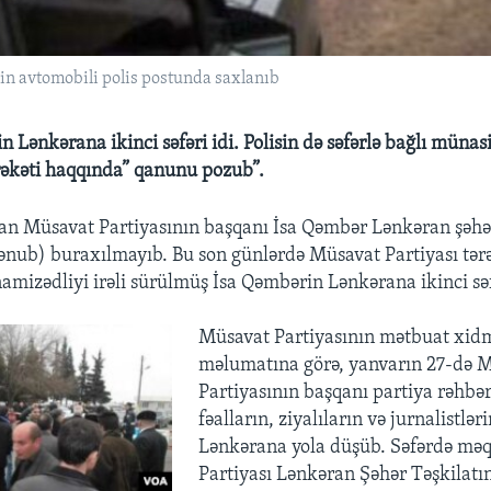
n avtomobili polis postunda saxlanıb
 Lənkərana ikinci səfəri idi. Polisin də səfərlə bağlı münasi
rəkəti haqqında” qanunu pozub”.
an Müsavat Partiyasının başqanı İsa Qəmbər Lənkəran şəhə
ənub) buraxılmayıb. Bu son günlərdə Müsavat Partiyası tər
amizədliyi irəli sürülmüş İsa Qəmbərin Lənkərana ikinci səf
Müsavat Partiyasının mətbuat xid
məlumatına görə, yanvarın 27-də 
Partiyasının başqanı partiya rəhbər
fəalların, ziyalıların və jurnalistlər
Lənkərana yola düşüb. Səfərdə mə
Partiyası Lənkəran Şəhər Təşkilatı