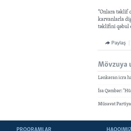
“Onlara təklif 
karvanlarla di
təklifini qəbul
Paylaş
Mövzuya 
Lənkəran icra h
İsa Qəmbər: "Hüc
Müsavat Partiya
PROQRAMLAR
HAQQIMI