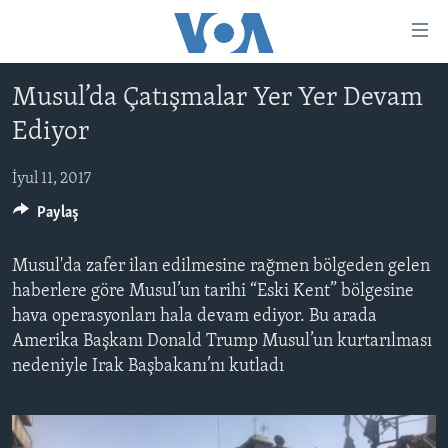
Accessibility
links
Skip
Musul’da Çatışmalar Yer Yer Devam
to
ANA SƏHİFƏ
Ediyor
main
PROQRAMLAR
content
AZƏRBAYCAN
Skip
İyul 11, 2017
AMERIKA İCMALI
to
Paylaş
DÜNYA
DÜNYAYA BAXIŞ
main
ABŞ
FAKTLAR NƏ DEYIR?
UKRAYNA BÖHRANI
Navigation
Musul'da zafer ilan edilmesine rağmen bölgeden gelen
Skip
İRAN AZƏRBAYCANI
İSRAIL-HƏMAS MÜNAQIŞƏSI
ABŞ SEÇKILƏRI 2024
haberlere göre Musul’un tarihi “Eski Kent” bölgesine
to
hava operasyonları hala devam ediyor. Bu arada
VIDEOLAR
Search
Amerika Başkanı Donald Trump Musul’un kurtarılması
MEDIA AZADLIĞI
nedeniyle Irak Başbakanı’nı kutladı
BAŞ MƏQALƏ
LEARNING ENGLISH