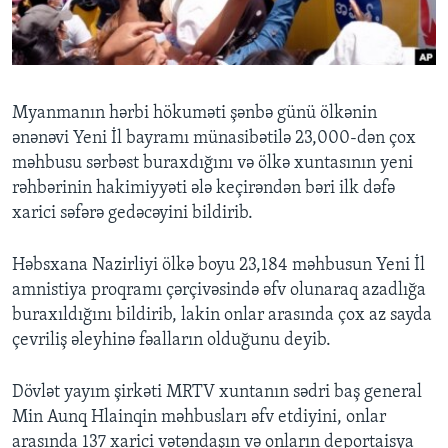
BIZI IZLƏYIN
Myanmanın hərbi hökuməti şənbə günü ölkənin
ənənəvi Yeni İl bayramı münasibətilə 23,000-dən çox
Dillər
məhbusu sərbəst buraxdığını və ölkə xuntasının yeni
rəhbərinin hakimiyyəti ələ keçirəndən bəri ilk dəfə
xarici səfərə gedəcəyini bildirib.
Həbsxana Nazirliyi ölkə boyu 23,184 məhbusun Yeni İl
amnistiya proqramı çərçivəsində əfv olunaraq azadlığa
buraxıldığını bildirib, lakin onlar arasında çox az sayda
çevriliş əleyhinə fəalların olduğunu deyib.
Dövlət yayım şirkəti MRTV xuntanın sədri baş general
Min Aunq Hlainqin məhbusları əfv etdiyini, onlar
arasında 137 xarici vətəndaşın və onların deportaisya