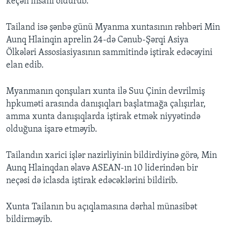
keçən insanı öldürüb.
Tailand isə şənbə günü Myanma xuntasının rəhbəri Min
Aunq Hlainqin aprelin 24-də Cənub-Şərqi Asiya
Ölkələri Assosiasiyasının sammitində iştirak edəcəyini
elan edib.
Myanmanın qonşuları xunta ilə Suu Çinin devrilmiş
hpkuməti arasında danışıqları başlatmağa çalışırlar,
amma xunta danışıqlarda iştirak etmək niyyətində
olduğuna işarə etməyib.
Tailandın xarici işlər nazirliyinin bildirdiyinə görə, Min
Aunq Hlainqdan əlavə ASEAN-ın 10 liderindən bir
neçəsi də iclasda iştirak edəcəklərini bildirib.
Xunta Tailanın bu açıqlamasına dərhal münasibət
bildirməyib.