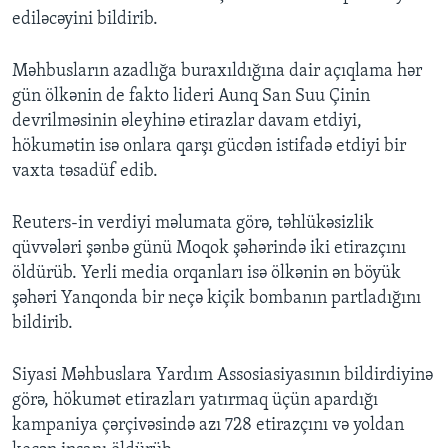
ediləcəyini bildirib.
Məhbusların azadlığa buraxıldığına dair açıqlama hər
gün ölkənin de fakto lideri Aunq San Suu Çinin
devrilməsinin əleyhinə etirazlar davam etdiyi,
hökumətin isə onlara qarşı gücdən istifadə etdiyi bir
vaxta təsadüf edib.
Reuters-in verdiyi məlumata görə, təhlükəsizlik
qüvvələri şənbə günü Moqok şəhərində iki etirazçını
öldürüb. Yerli media orqanları isə ölkənin ən böyük
şəhəri Yanqonda bir neçə kiçik bombanın partladığını
bildirib.
Siyasi Məhbuslara Yardım Assosiasiyasının bildirdiyinə
görə, hökumət etirazları yatırmaq üçün apardığı
kampaniya çərçivəsində azı 728 etirazçını və yoldan